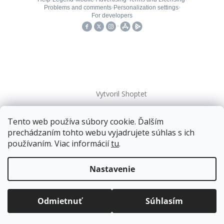
Vytvoril Shoptet
Tento web používa súbory cookie. Ďalším
Copyright 2026
kovanieplus
. Všetky práva vyhradené.
prechádzaním tohto webu vyjadrujete súhlas s ich
používaním. Viac informácií
tu
.
Doprava zadarmo
pre balíkové zásielky v hodnote
nad
120 EUR*
.
Nastavenie
Viac informácií o doprave a platbe.
Balíky zasielame už od
4 EUR
.
ZRÝCHĽUJEME.
Odmietnuť
Súhlasím