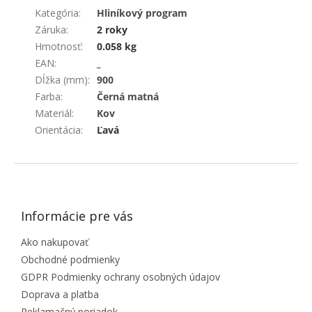
Kategória
:
Hliníkový program
Záruka
:
2 roky
Hmotnosť
:
0.058 kg
EAN
:
_
Dĺžka (mm)
:
900
Farba
:
Černá matná
Materiál
:
Kov
Orientácia
:
Ľavá
ZÁPÄTIE
Informácie pre vás
Ako nakupovať
Obchodné podmienky
GDPR Podmienky ochrany osobných údajov
Doprava a platba
Reklamačný poriadok