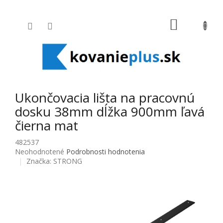
Prejsť na obsah
NÁKUPNÝ
Ukončovacia lišta na pracovnú
dosku 38mm dĺžka 900mm ľavá
čierna mat
482537
Priemerné hodnotenie produktu je 0,0 z 5 hviezdičiek.
Neohodnotené
Podrobnosti hodnotenia
Značka:
STRONG