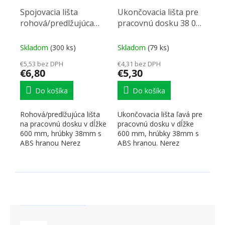
Spojovacia lišta
Ukončovacia lišta pre
rohová/predlžujúca
pracovnú dosku 38 0
pre pracovnú dosku 38
radius imitácia nerezu
0 radius nerez L/P
ľavá
Skladom
(300 ks)
Skladom
(79 ks)
€5,53 bez DPH
€4,31 bez DPH
€6,80
€5,30
Do košíka
Do košíka
Rohová/predlžujúca lišta
Ukončovacia lišta ľavá pre
na pracovnú dosku v dĺžke
pracovnú dosku v dĺžke
600 mm, hrúbky 38mm s
600 mm, hrúbky 38mm s
ABS hranou Nerez
ABS hranou. Nerez