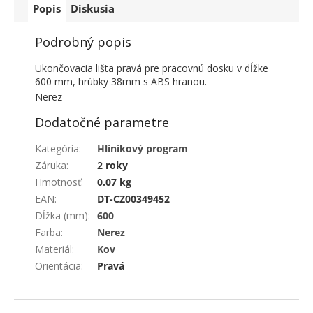
Popis
Diskusia
Podrobný popis
Ukončovacia lišta pravá pre pracovnú dosku v dĺžke
600 mm, hrúbky 38mm s ABS hranou.
Nerez
Dodatočné parametre
Kategória
:
Hliníkový program
Záruka
:
2 roky
Hmotnosť
:
0.07 kg
EAN
:
DT-CZ00349452
Dĺžka (mm)
:
600
Farba
:
Nerez
Materiál
:
Kov
Orientácia
:
Pravá
ZÁPÄTIE