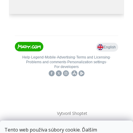
Vytvoril Shoptet
Tento web používa súbory cookie. Ďalším
Copyright 2026
kovanieplus
. Všetky práva vyhradené.