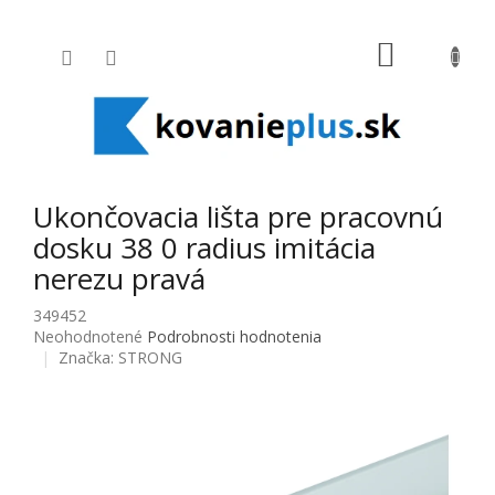
Prejsť na obsah
NÁKUPNÝ
Ukončovacia lišta pre pracovnú
dosku 38 0 radius imitácia
nerezu pravá
349452
Priemerné hodnotenie produktu je 0,0 z 5 hviezdičiek.
Neohodnotené
Podrobnosti hodnotenia
Značka:
STRONG