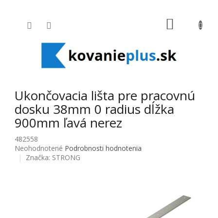
Prejsť na obsah
NÁKUPNÝ
Ukončovacia lišta pre pracovnú
dosku 38mm 0 radius dĺžka
900mm ľavá nerez
482558
Priemerné hodnotenie produktu je 0,0 z 5 hviezdičiek.
Neohodnotené
Podrobnosti hodnotenia
Značka:
STRONG