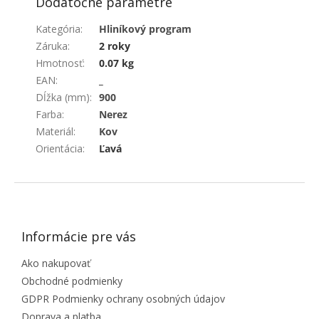
Dodatočné parametre
Kategória
:
Hliníkový program
Záruka
:
2 roky
Hmotnosť
:
0.07 kg
EAN
:
_
Dĺžka (mm)
:
900
Farba
:
Nerez
Materiál
:
Kov
Orientácia
:
Ľavá
ZÁPÄTIE
Informácie pre vás
Ako nakupovať
Obchodné podmienky
GDPR Podmienky ochrany osobných údajov
Doprava a platba