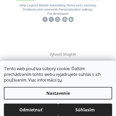
Vytvoril Shoptet
Tento web používa súbory cookie. Ďalším
Copyright 2026
kovanieplus
. Všetky práva vyhradené.
prechádzaním tohto webu vyjadrujete súhlas s ich
používaním. Viac informácií
tu
.
Doprava zadarmo
pre balíkové zásielky v hodnote
nad
120 EUR*
.
Nastavenie
Viac informácií o doprave a platbe.
Balíky zasielame už od
4 EUR
.
ZRÝCHĽUJEME.
Odmietnuť
Súhlasím