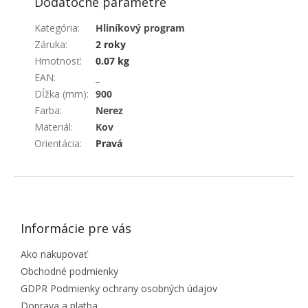
Dodatočné parametre
Kategória
:
Hliníkový program
Záruka
:
2 roky
Hmotnosť
:
0.07 kg
EAN
:
_
Dĺžka (mm)
:
900
Farba
:
Nerez
Materiál
:
Kov
Orientácia
:
Pravá
ZÁPÄTIE
Informácie pre vás
Ako nakupovať
Obchodné podmienky
GDPR Podmienky ochrany osobných údajov
Doprava a platba