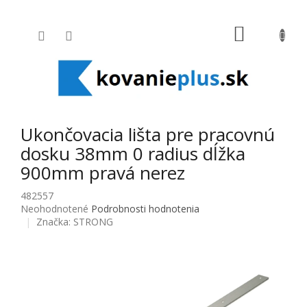
Prejsť na obsah
NÁKUPNÝ
Ukončovacia lišta pre pracovnú
dosku 38mm 0 radius dĺžka
900mm pravá nerez
482557
Priemerné hodnotenie produktu je 0,0 z 5 hviezdičiek.
Neohodnotené
Podrobnosti hodnotenia
Značka:
STRONG