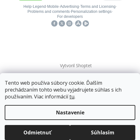
Vytvoril Shoptet
Tento web používa súbory cookie. Ďalším
Copyright 2026
kovanieplus
. Všetky práva vyhradené.
prechádzaním tohto webu vyjadrujete súhlas s ich
používaním. Viac informácií
tu
.
Doprava zadarmo
pre balíkové zásielky v hodnote
nad
120 EUR*
.
Nastavenie
Viac informácií o doprave a platbe.
Balíky zasielame už od
4 EUR
.
ZRÝCHĽUJEME.
Odmietnuť
Súhlasím