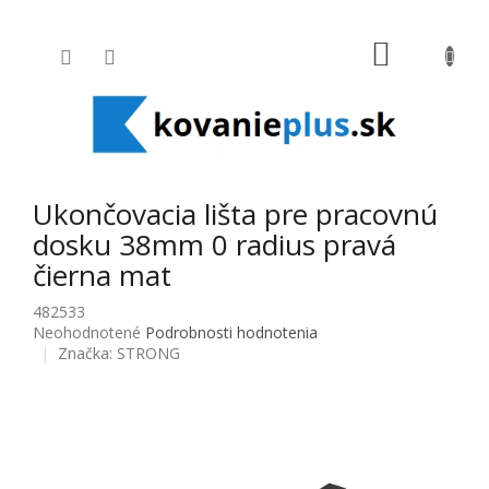
Prejsť na obsah
NÁKUPNÝ
Ukončovacia lišta pre pracovnú
dosku 38mm 0 radius pravá
čierna mat
482533
Priemerné hodnotenie produktu je 0,0 z 5 hviezdičiek.
Neohodnotené
Podrobnosti hodnotenia
Značka:
STRONG