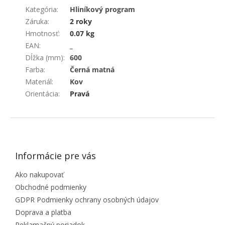
Kategória
:
Hliníkový program
Záruka
:
2 roky
Hmotnosť
:
0.07 kg
EAN
:
_
Dĺžka (mm)
:
600
Farba
:
Černá matná
Materiál
:
Kov
Orientácia
:
Pravá
ZÁPÄTIE
Informácie pre vás
Ako nakupovať
Obchodné podmienky
GDPR Podmienky ochrany osobných údajov
Doprava a platba
Reklamačný poriadok