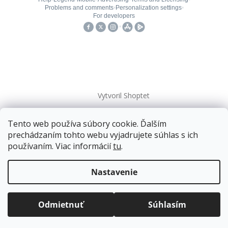
Vytvoril Shoptet
Tento web používa súbory cookie. Ďalším
Copyright 2026
kovanieplus
. Všetky práva vyhradené.
prechádzaním tohto webu vyjadrujete súhlas s ich
používaním. Viac informácií
tu
.
Doprava zadarmo
pre balíkové zásielky v hodnote
nad
120 EUR*
.
Nastavenie
Viac informácií o doprave a platbe.
Balíky zasielame už od
4 EUR
.
ZRÝCHĽUJEME.
Odmietnuť
Súhlasím