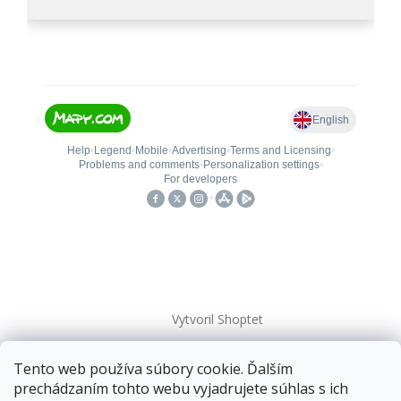
Vytvoril Shoptet
Tento web používa súbory cookie. Ďalším
Copyright 2026
kovanieplus
. Všetky práva vyhradené.
prechádzaním tohto webu vyjadrujete súhlas s ich