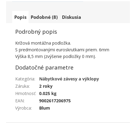
Popis
Podobné (8)
Diskusia
Podrobný popis
Krížová montážna podložka.
S predmontovanými euroskrutkami priem. 6mm
Výška 8,5 mm (zvýšenie podložky 0 mm).
Dodatočné parametre
Kategória
:
Nábytkové závesy a výklopy
Záruka
:
2 roky
Hmotnosť
:
0.025 kg
EAN
:
9002617206975
Výrobca
:
Blum
ZÁPÄTIE