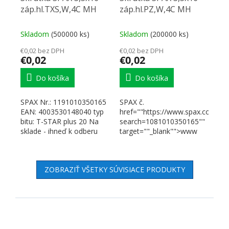
záp.hl.TXS,W,4C MH
záp.hl.PZ,W,4C MH
Skladom
(500000 ks)
Skladom
(200000 ks)
€0,02 bez DPH
€0,02 bez DPH
€0,02
€0,02
Do košíka
Do košíka
SPAX Nr.: 1191010350165
SPAX č.
EAN: 4003530148040 typ
href=""https://www.spax.com/en
bitu: T-STAR plus 20 Na
search=1081010350165""
sklade - ihneď k odberu
target=""_blank"">www
Odkazy a dokumenty...
SPAX "
ZOBRAZIŤ VŠETKY SÚVISIACE PRODUKTY