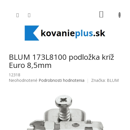
Prejsť na obsah
NÁKUPNÝ
BLUM 173L8100 podložka kríž
Euro 8,5mm
12318
Priemerné hodnotenie produktu je 0,0 z 5 hviezdičiek.
Neohodnotené
Podrobnosti hodnotenia
Značka:
BLUM