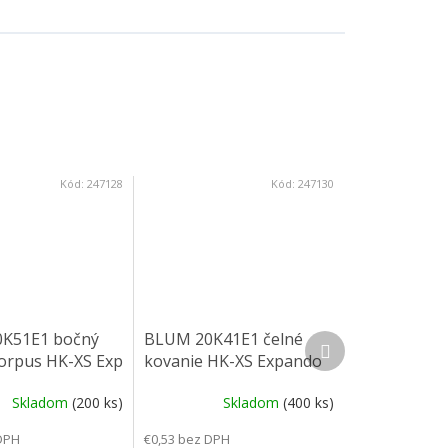
Kód:
247128
Kód:
247130
K51E1 bočný
BLUM 20K41E1 čelné
Ďalší produkt
orpus HK-XS Exp
kovanie HK-XS Expando
Skladom
(200 ks)
Skladom
(400 ks)
DPH
€0,53 bez DPH