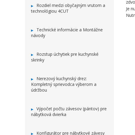
zdvo
Rozdiel medzi obyčajným vrutom a
Je n
technológiou 4CUT
Nutn
Technické informácie a Montážne
návody
Rozstup úchytiek pre kuchynské
skrinky
Nerezový kuchynský drez:
Kompletný sprievodca výberom a
údržbou
Výpočet počtu závesov (pántov) pre
nábytková dvierka
Konfigurátor pre nábytkové závesy