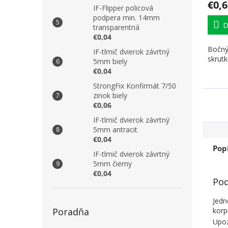
€0,6
IF-Flipper policová
podpera min. 14mm
D
transparentná
€0,04
Bočný
IF-tlmič dvierok závrtný
skrutk
5mm biely
€0,04
StrongFix Konfirmát 7/50
zinok biely
€0,06
IF-tlmič dvierok závrtný
5mm antracit
€0,04
Pop
IF-tlmič dvierok závrtný
5mm čierny
€0,04
Pod
Jedn
Poradňa
korp
Upoz