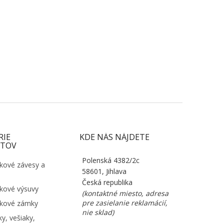
RIE
KDE NÁS NÁJDETE
TOV
Polenská 4382/2c
kové závesy a
58601, Jihlava
Česká republika
kové výsuvy
(kontaktné miesto, adresa
pre zasielanie reklamácií,
kové zámky
nie sklad)
y, vešiaky,