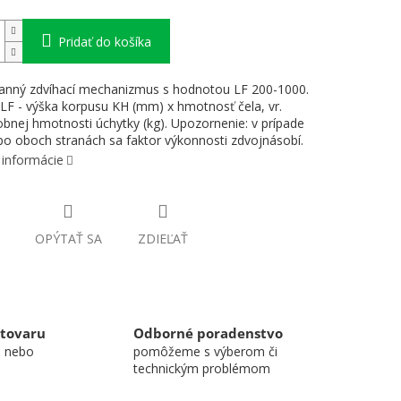
Pridať do košíka
anný zdvíhací mechanizmus s hodnotou LF 200-1000.
LF - výška korpusu KH (mm) x hmotnosť čela, vr.
bnej hmotnosti úchytky (kg). Upozornenie: v prípade
 po oboch stranách sa faktor výkonnosti zdvojnásobí.
 informácie
OPÝTAŤ SA
ZDIEĽAŤ
 tovaru
Odborné poradenstvo
u nebo
pomôžeme s výberom či
technickým problémom