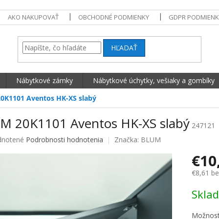
AKO NAKUPOVAŤ
OBCHODNÉ PODMIENKY
GDPR PODMIENK
HĽADAŤ
Nábytkové zámky
Nábytkové úchytky, vešiaky a gombíky
0K1101 Aventos HK-XS slabý
M 20K1101 Aventos HK-XS slabý
247121
né hodnotenie produktu je 0,0 z 5 hviezdičiek.
notené
Podrobnosti hodnotenia
Značka:
BLUM
€10
€8,61 b
Jednotko
Skla
Možnost