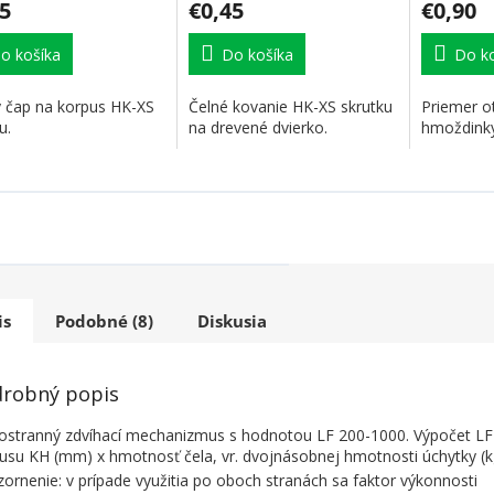
5
€0,45
€0,90
o košíka
Do košíka
Do ko
 čap na korpus HK-XS
Čelné kovanie HK-XS skrutku
Priemer o
u.
na drevené dvierko.
hmoždink
is
Podobné (8)
Diskusia
robný popis
ostranný zdvíhací mechanizmus s hodnotou LF 200-1000. Výpočet LF 
usu KH (mm) x hmotnosť čela, vr. dvojnásobnej hmotnosti úchytky (k
ornenie: v prípade využitia po oboch stranách sa faktor výkonnosti