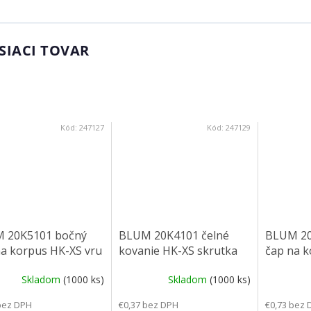
SIACI TOVAR
Kód:
247127
Kód:
247129
 20K5101 bočný
BLUM 20K4101 čelné
BLUM 20
na korpus HK-XS vru
kovanie HK-XS skrutka
čap na k
Skladom
(1000 ks)
Skladom
(1000 ks)
bez DPH
€0,37 bez DPH
€0,73 bez 