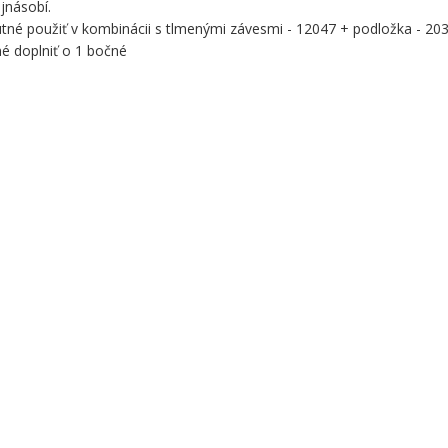
jnásobí.
utné použiť v kombinácii s tlmenými závesmi - 12047 + podložka - 20
é doplniť o 1 bočné