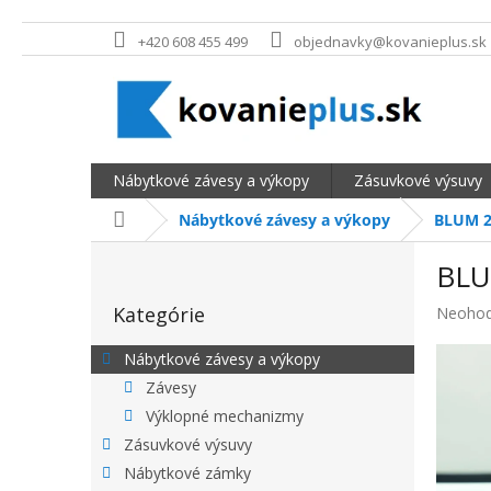
Prejsť na obsah
+420 608 455 499
objednavky@kovanieplus.sk
Nábytkové závesy a výkopy
Zásuvkové výsuvy
Domov
Nábytkové závesy a výkopy
BLUM 2
BOČNÝ PANEL
BLU
Preskočiť kategórie
Kategórie
Priemer
Neohod
Nábytkové závesy a výkopy
Závesy
Výklopné mechanizmy
Zásuvkové výsuvy
Nábytkové zámky