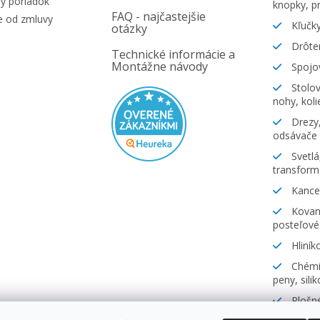
ý poriadok
knopky, pr
FAQ - najčastejšie
e od zmluvy
Kľučky
otázky
Drôte
Technické informácie a
Montážne návody
Spojov
Stolov
nohy, koli
Drezy,
odsávače
Svetlá
transform
Kancel
Kovani
posteľové
Hliník
Chémia
peny, sili
Plošné
lamináty