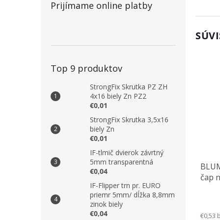
Prijímame online platby
SÚVI
Top 9 produktov
StrongFix Skrutka PZ ZH
4x16 biely Zn PZ2
€0,01
StrongFix Skrutka 3,5x16
biely Zn
€0,01
IF-tlmič dvierok závrtný
5mm transparentná
BLUM
€0,04
čap 
IF-Flipper trn pr. EURO
priemr 5mm/ dĺžka 8,8mm
zinok biely
€0,04
€0,53 