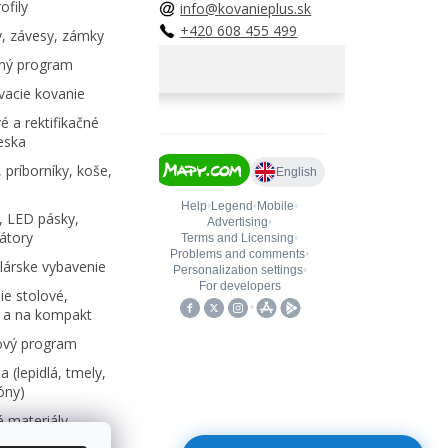
ofily
info@kovanieplus.sk
+420 608 455 499
, závesy, zámky
ný program
acie kovanie
é a rektifikačné
eska
 príborníky, koše,
, LED pásky,
átory
árske vybavenie
e stolové,
 a na kompakt
ový program
 (lepidlá, tmely,
kóny)
 materiály,