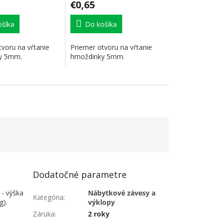
€0,65
šíka
Do košíka
tvoru na vŕtanie
Priemer otvoru na vŕtanie
y 5mm.
hmoždinky 5mm.
Dodatočné parametre
- výška
Nábytkové závesy a
Kategória
:
g).
výklopy
Záruka
:
2 roky