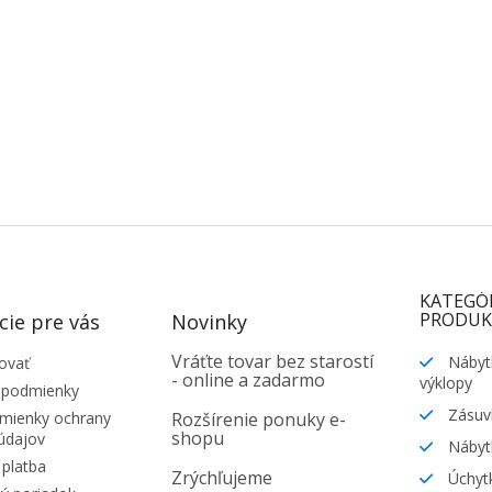
KATEGÓ
PRODUK
cie pre vás
Novinky
Vráťte tovar bez starostí
Nábyt
ovať
- online a zadarmo
výklopy
 podmienky
Zásuv
ienky ochrany
Rozšírenie ponuky e-
shopu
údajov
Nábyt
platba
Zrýchľujeme
Úchytk