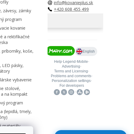
ofily
info@kovanieplus.sk
+420 608 455 499
, závesy, zámky
ný program
acie kovanie
é a rektifikačné
eska
 príborníky, koše,
, LED pásky,
átory
árske vybavenie
e stolové,
 a na kompakt
ový program
 (lepidlá, tmely,
kóny)
 materiály,