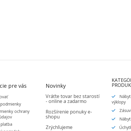
KATEGÓ
PRODUK
cie pre vás
Novinky
Vráťte tovar bez starostí
Nábyt
ovať
- online a zadarmo
výklopy
 podmienky
Zásuv
ienky ochrany
Rozšírenie ponuky e-
shopu
údajov
Nábyt
platba
Zrýchľujeme
Úchytk