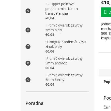
€10
IF-Flipper policová
podpera min. 14mm
D
transparentná
€0,04
Jednos
IF-tlmič dvierok závrtný
mecha
5mm biely
800-1
€0,04
korpu
StrongFix Konfirmát 7/50
hmotno
zinok biely
€0,06
IF-tlmič dvierok závrtný
5mm antracit
€0,04
IF-tlmič dvierok závrtný
5mm čierny
Pop
€0,04
Pod
Poradňa
Čeln