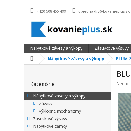
Prejsť na obsah
+420 608 455 499
objednavky@kovanieplus.sk
Nábytkové závesy a výkopy
Zásuvkové výsuvy
Domov
Nábytkové závesy a výkopy
BLUM 2
BOČNÝ PANEL
BLU
Preskočiť kategórie
Kategórie
Priemer
Neohod
Nábytkové závesy a výkopy
Závesy
Výklopné mechanizmy
Zásuvkové výsuvy
Nábytkové zámky