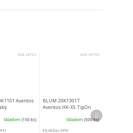
Kód:
247121
Kód:
247125
K1101 Aventos
BLUM 20K1301T
abý
Aventos HK-XS TipOn
Ďalší produkt
stredný
Skladom
(150 ks)
Skladom
(500 ks)
DPH
€9,28 bez DPH