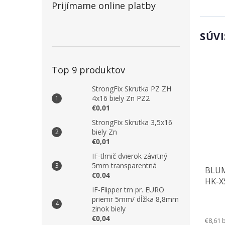
Prijímame online platby
SÚVI
Top 9 produktov
StrongFix Skrutka PZ ZH
4x16 biely Zn PZ2
€0,01
StrongFix Skrutka 3,5x16
biely Zn
€0,01
IF-tlmič dvierok závrtný
5mm transparentná
BLUM
€0,04
HK-XS
IF-Flipper trn pr. EURO
priemr 5mm/ dĺžka 8,8mm
zinok biely
€0,04
€8,61 