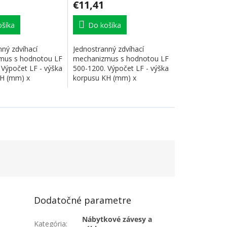
€11,41
šíka
Do košíka
nný zdvíhací
Jednostranný zdvíhací
mus s hodnotou LF
mechanizmus s hodnotou LF
 Výpočet LF - výška
500-1200. Výpočet LF - výška
H (mm) x
korpusu KH (mm) x
la, vr....
hmotnosť čela, vr....
Dodatočné parametre
Nábytkové závesy a
Kategória
: