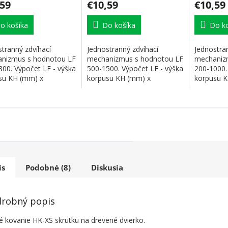
,59
€10,59
€10,59
o košíka
Do košíka
Do ko
tranný zdvíhací
Jednostranný zdvíhací
Jednostra
nizmus s hodnotou LF
mechanizmus s hodnotou LF
mechaniz
800. Výpočet LF - výška
500-1500. Výpočet LF - výška
200-1000.
su KH (mm) x
korpusu KH (mm) x
korpusu K
sť čela, vr....
hmotnosť čela, vr....
hmotnosť če
is
Podobné (8)
Diskusia
robný popis
é kovanie HK-XS skrutku na drevené dvierko.