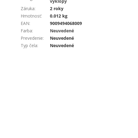
výklopy
Záruka
:
2 roky
Hmotnosť
:
0.012 kg
EAN
:
9009494068009
Farba
:
Neuvedené
Prevedenie
:
Neuvedené
Typ čela
:
Neuvedené