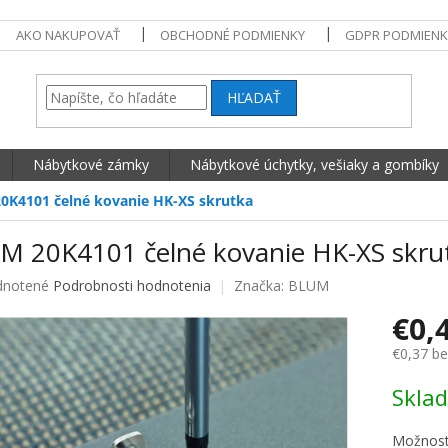
AKO NAKUPOVAŤ
OBCHODNÉ PODMIENKY
GDPR PODMIENK
HĽADAŤ
Nábytkové zámky
Nábytkové úchytky, vešiaky a gombíky
0K4101 čelné kovanie HK-XS skrutka
M 20K4101 čelné kovanie HK-XS skru
né hodnotenie produktu je 0,0 z 5 hviezdičiek.
notené
Podrobnosti hodnotenia
Značka:
BLUM
€0,
€0,37 b
Jednotko
Skla
Možnost