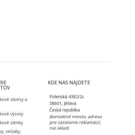
RIE
KDE NÁS NÁJDETE
TOV
Polenská 4382/2c
kové závesy a
58601, Jihlava
Česká republika
kové výsuvy
(kontaktné miesto, adresa
pre zasielanie reklamácií,
kové zámky
nie sklad)
y, vešiaky,