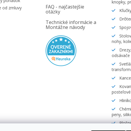
ý poriadok
knopky, pr
FAQ - najčastejšie
e od zmluvy
Kľučky
otázky
Drôte
Technické informácie a
Montážne návody
Spojov
Stolov
nohy, koli
Drezy,
odsávače
Svetlá
transform
Kancel
Kovani
posteľové
Hliník
Chémia
peny, sili
Plošné
lamináty