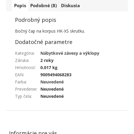
Popis
Podobné (8)
Diskusia
Podrobný popis
Bočný čap na korpus HK-XS skrutku.
Dodatočné parametre
Kategória
:
Nábytkové závesy a výklopy
Záruka
:
2 roky
Hmotnosť
:
0.017 kg
EAN
:
9009494068283
Farba
:
Neuvedené
Prevedenie
:
Neuvedené
Typ čela
:
Neuvedené
ZÁPÄTIE
Informácie pre vás