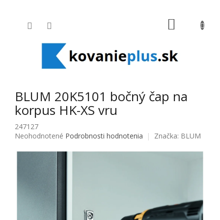
Prejsť na obsah
NÁKUPNÝ
BLUM 20K5101 bočný čap na
korpus HK-XS vru
247127
Priemerné hodnotenie produktu je 0,0 z 5 hviezdičiek.
Neohodnotené
Podrobnosti hodnotenia
Značka:
BLUM