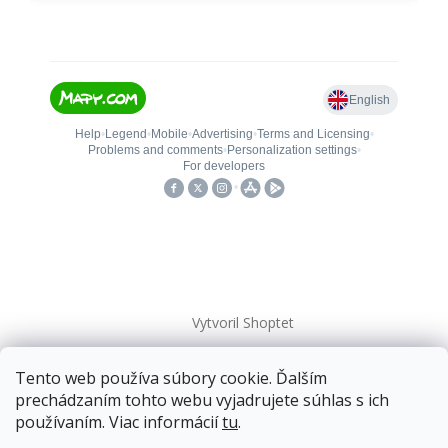
Vytvoril Shoptet
Tento web používa súbory cookie. Ďalším
Copyright 2026
kovanieplus
. Všetky práva vyhradené.
prechádzaním tohto webu vyjadrujete súhlas s ich
používaním. Viac informácií
tu
.
📄 Technická dokumentácia