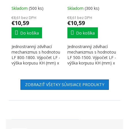
Skladom
(500 ks)
Skladom
(300 ks)
€8,61 bez DPH
€8,61 bez DPH
€10,59
€10,59
Do košíka
Do košíka
Jednostranný zdvíhací
Jednostranný zdvíhací
mechanizmus s hodnotou
mechanizmus s hodnotou
LF 800-1800. Výpočet LF -
LF 500-1500. Výpočet LF -
výška korpusu KH (mm) x
výška korpusu KH (mm) x
hmotnosť čela, vr....
hmotnosť čela, vr....
ZOBRAZIŤ VŠETKY SÚVISIACE PRODUKTY