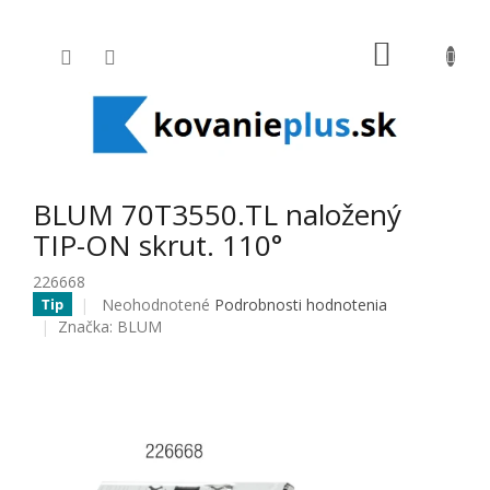
Prejsť na obsah
NÁKUPNÝ
BLUM 70T3550.TL naložený
TIP-ON skrut. 110°
226668
Priemerné hodnotenie produktu je 0,0 z 5 hviezdičiek.
Neohodnotené
Podrobnosti hodnotenia
Tip
Značka:
BLUM