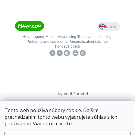
Vytvoril Shoptet
Tento web používa súbory cookie. Ďalším
Copyright 2026
kovanieplus
. Všetky práva vyhradené.
prechádzaním tohto webu vyjadrujete súhlas s ich
používaním. Viac informácií
tu
.
Doprava zadarmo
pre balíkové zásielky v hodnote