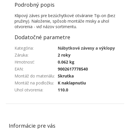
Podrobný popis
Klipový záves pre bezúchytkové otváranie Tip-on (bez
pružiny). Naloženie, spôsob montáže misky a uhol
otvorenia - viď názov sortimentu.
Dodatočné parametre
Kategória
:
Nábytkové závesy a výklopy
Záruka
:
2 roky
Hmotnosť
:
0.062 kg
EAN
:
9002617778540
Montáž do materiálu
:
Skrutka
Montáž na podložku
:
K naklapnutiu
Uhol otvorenia
:
110.0
ZÁPÄTIE
Informácie pre vás