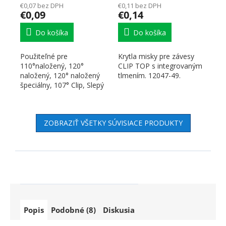
€0,07 bez DPH
€0,11 bez DPH
€0,09
€0,14
Do košíka
Do košíka
Použiteľné pre
Krytla misky pre závesy
110°naložený, 120°
CLIP TOP s integrovaným
naložený, 120° naložený
tlmením. 12047-49.
špeciálny, 107° Clip, Slepý
uhol, záves pre alu
rámček...
ZOBRAZIŤ VŠETKY SÚVISIACE PRODUKTY
Popis
Podobné (8)
Diskusia