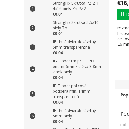
€16
StrongFix Skrutka PZ ZH
4x16 biely Zn PZ2
€0,01
D
StrongFix Skrutka 3,5x16
biely Zn
rozme
€0,01
hrúbk
celkov
IF-tlmič dvierok závrtný
26 m
5mm transparentná
€0,04
IF-Flipper trn pr. EURO
priemr 5mm/ dĺžka 8,8mm
zinok biely
€0,04
IF-Flipper policová
podpera min. 14mm
Pop
transparentná
€0,04
IF-tlmič dvierok závrtný
Pod
5mm biely
€0,04
noh