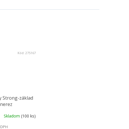
Kód:
275167
y Strong-základ
,nerez
Skladom
(100 ks)
 DPH