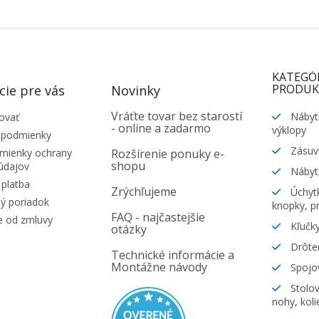
KATEGÓ
PRODUK
cie pre vás
Novinky
Vráťte tovar bez starostí
Nábyt
ovať
- online a zadarmo
výklopy
 podmienky
Zásuv
ienky ochrany
Rozšírenie ponuky e-
shopu
údajov
Nábyt
platba
Zrýchľujeme
Úchytk
ý poriadok
knopky, pr
FAQ - najčastejšie
e od zmluvy
Kľučky
otázky
Drôte
Technické informácie a
Montážne návody
Spojov
Stolov
nohy, koli