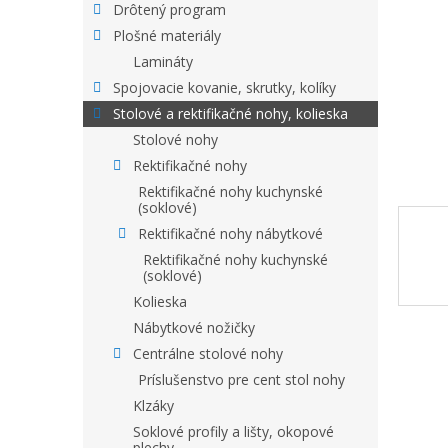
Drôtený program
Plošné materiály
Lamináty
Spojovacie kovanie, skrutky, kolíky
Stolové a rektifikačné nohy, kolieska
Stolové nohy
Rektifikačné nohy
Rektifikačné nohy kuchynské
(soklové)
Rektifikačné nohy nábytkové
Rektifikačné nohy kuchynské
(soklové)
Kolieska
Nábytkové nožičky
Centrálne stolové nohy
Príslušenstvo pre cent stol nohy
Klzáky
Soklové profily a lišty, okopové
plechy