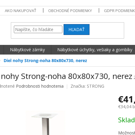
AKO NAKUPOVAŤ
OBCHODNÉ PODMIENKY
GDPR PODMIENK
HĽADAŤ
Nábytkové zámky
Nábytkové úchytky, vešiaky a gombíky
Diel nohy Strong-noha 80x80x730, nerez
l nohy Strong-noha 80x80x730, nerez
né hodnotenie produktu je 0,0 z 5 hviezdičiek.
notené
Podrobnosti hodnotenia
Značka:
STRONG
€41
€34,04 
Jednotko
Skla
Možnost