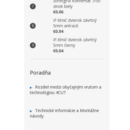
StrongFix Konfirmát 7/50
zinok biely
€0,06
IF-tlmič dvierok závrtný
5mm antracit
€0,04
IF-tlmič dvierok závrtný
5mm čierny
€0,04
Poradňa
Rozdiel medzi obyčajným vrutom a
technológiou 4CUT
Technické informácie a Montážne
návody