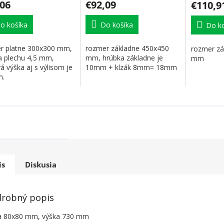
,06
€92,09
€110,9
o košíka
Do košíka
Do ko
r platne 300x300 mm,
rozmer základne 450x450
rozmer zá
a plechu 4,5 mm,
mm, hrúbka základne je
mm
á výška aj s výlisom je
10mm + klzák 8mm= 18mm
m.
is
Diskusia
robný popis
a 80x80 mm, výška 730 mm