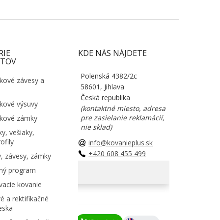
RIE
KDE NÁS NÁJDETE
TOV
Polenská 4382/2c
kové závesy a
58601, Jihlava
Česká republika
kové výsuvy
(kontaktné miesto, adresa
pre zasielanie reklamácií,
kové zámky
nie sklad)
y, vešiaky,
ofily
info@kovanieplus.sk
+420 608 455 499
, závesy, zámky
ný program
acie kovanie
é a rektifikačné
eska