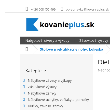
Prejsť na obsah
+420 608 455 499
objednavky@kovanieplus.sk
Nábytkové závesy a výkopy
Zásuvkové výsuvy
Domov
Stolové a rektifikačné nohy, kolieska
BOČNÝ PANEL
Die
Preskočiť kategórie
Kategórie
Priemer
Neohod
Nábytkové závesy a výkopy
Zásuvkové výsuvy
Nábytkové zámky
Nábytkové úchytky, vešiaky a gombíky
Kľučky, závesy, zámky