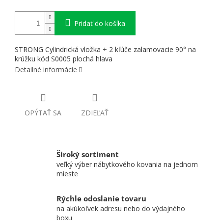
Pridať do košíka
STRONG Cylindrická vložka + 2 kľúče zalamovacie 90° na
krúžku kód S0005 plochá hlava
Detailné informácie
OPÝTAŤ SA
ZDIEĽAŤ
Široký sortiment
veľký výber nábytkového kovania na jednom
mieste
Rýchle odoslanie tovaru
na akúkoľvek adresu nebo do výdajného
boxu