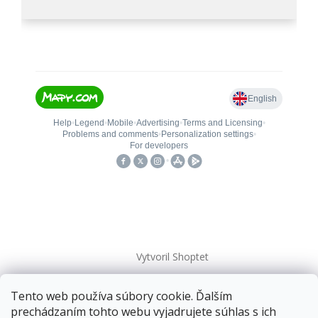
Vytvoril Shoptet
Tento web používa súbory cookie. Ďalším
Copyright 2026
kovanieplus
. Všetky práva vyhradené.
prechádzaním tohto webu vyjadrujete súhlas s ich