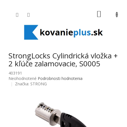
Prejsť na obsah
NÁKUPNÝ
StrongLocks Cylindrická vložka +
2 kľúče zalamovacie, S0005
403191
Priemerné hodnotenie produktu je 0,0 z 5 hviezdičiek.
Neohodnotené
Podrobnosti hodnotenia
Značka:
STRONG