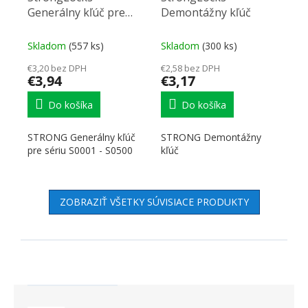
Generálny kľúč pre
Demontážny kľúč
sériu S0001 - S0500
Skladom
(557 ks)
Skladom
(300 ks)
€3,20 bez DPH
€2,58 bez DPH
€3,94
€3,17
Do košíka
Do košíka
STRONG Generálny kľúč
STRONG Demontážny
pre sériu S0001 - S0500
kľúč
ZOBRAZIŤ VŠETKY SÚVISIACE PRODUKTY