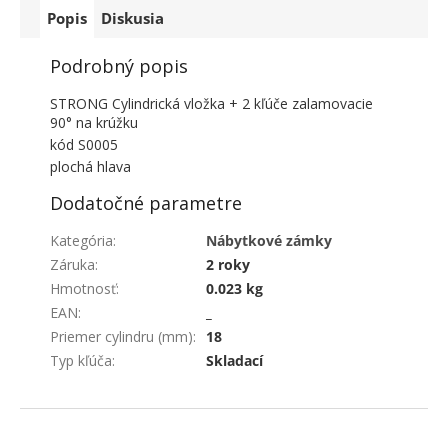
Popis
Diskusia
Podrobný popis
STRONG Cylindrická vložka + 2 kľúče zalamovacie
90° na krúžku
kód S0005
plochá hlava
Dodatočné parametre
Kategória
:
Nábytkové zámky
Záruka
:
2 roky
Hmotnosť
:
0.023 kg
EAN
:
_
Priemer cylindru (mm)
:
18
Typ kľúča
:
Skladací
ZÁPÄTIE