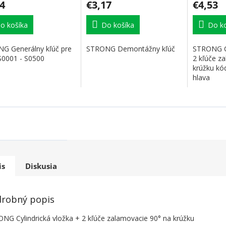
4
€3,17
€4,53
o košíka
Do košíka
Do ko
G Generálny kľúč pre
STRONG Demontážny kľúč
STRONG Cy
 S0001 - S0500
2 kľúče z
krúžku kó
hlava
is
Diskusia
robný popis
NG Cylindrická vložka + 2 kľúče zalamovacie 90° na krúžku