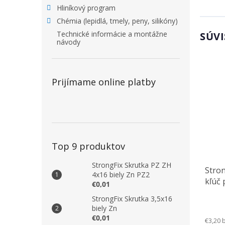
Hliníkový program
Chémia (lepidlá, tmely, peny, silikóny)
Technické informácie a montážne
SÚVI
návody
Prijímame online platby
Top 9 produktov
StrongFix Skrutka PZ ZH
Stro
4x16 biely Zn PZ2
kľúč 
€0,01
S050
StrongFix Skrutka 3,5x16
biely Zn
€0,01
€3,20 