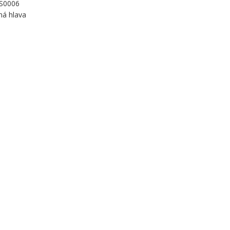
 S0006
há hlava