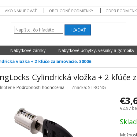
AKO NAKUPOVAŤ
OBCHODNÉ PODMIENKY
GDPR PODMIENK
HĽADAŤ
Nábytkové zámky
Nábytkové úchytky, vešiaky a gombíky
ndrická vložka + 2 kľúče zalamovacie, S0006
ngLocks Cylindrická vložka + 2 kľúče 
né hodnotenie produktu je 0,0 z 5 hviezdičiek.
notené
Podrobnosti hodnotenia
Značka:
STRONG
€3,
€2,97 b
Jednotko
Skla
Možnost