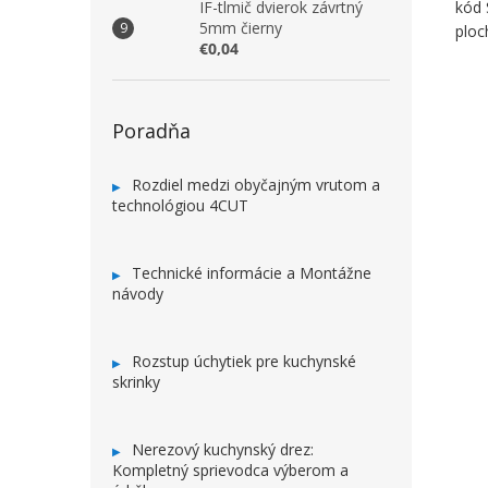
IF-tlmič dvierok závrtný
kód
5mm čierny
ploc
€0,04
Poradňa
Rozdiel medzi obyčajným vrutom a
technológiou 4CUT
Technické informácie a Montážne
návody
Rozstup úchytiek pre kuchynské
skrinky
Nerezový kuchynský drez:
Kompletný sprievodca výberom a