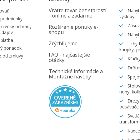
Vráťte tovar bez starostí
Nábyt
ovať
- online a zadarmo
výklopy
 podmienky
Zásuv
ienky ochrany
Rozšírenie ponuky e-
shopu
údajov
Nábyt
platba
Zrýchľujeme
Úchytk
ý poriadok
knopky, pr
FAQ - najčastejšie
e od zmluvy
Kľučky
otázky
Drôte
Technické informácie a
Montážne návody
Spojov
Stolov
nohy, koli
Drezy,
odsávače
Svetlá
transform
Kancel
Kovani