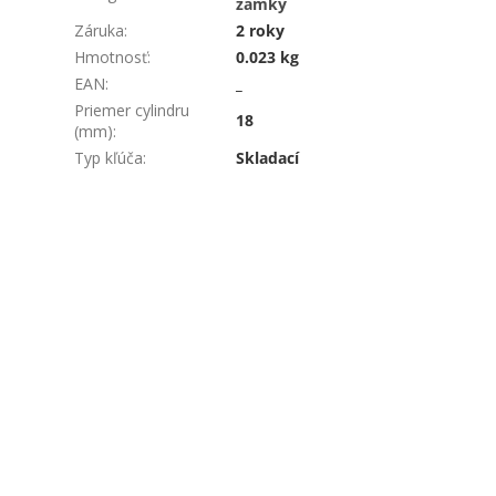
zámky
Záruka
:
2 roky
Hmotnosť
:
0.023 kg
EAN
:
_
Priemer cylindru
18
(mm)
:
Typ kľúča
:
Skladací