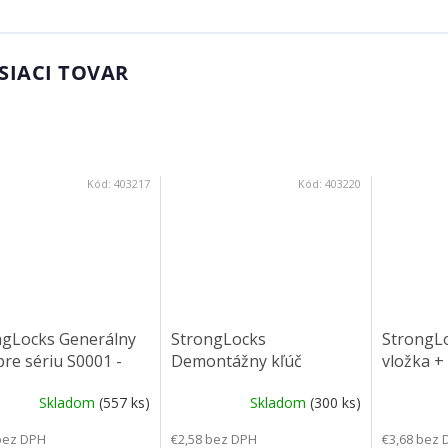
SIACI TOVAR
Kód:
403217
Kód:
403220
ngLocks Generálny
StrongLocks
StrongLo
pre sériu S0001 -
Demontážny kľúč
vložka +
0
zalamova
Skladom
(557 ks)
Skladom
(300 ks)
bez DPH
€2,58 bez DPH
€3,68 bez 