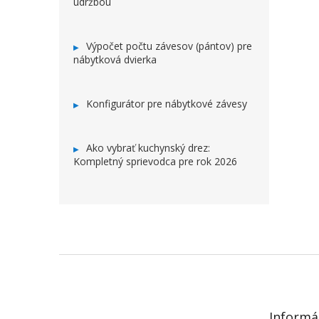
údržbou
Výpočet počtu závesov (pántov) pre
nábytková dvierka
Konfigurátor pre nábytkové závesy
Ako vybrať kuchynský drez:
Kompletný sprievodca pre rok 2026
ZÁPÄTIE
Informá