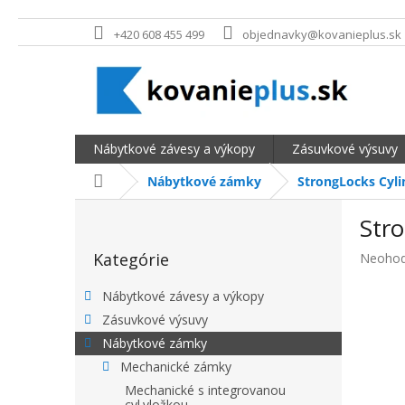
Prejsť na obsah
+420 608 455 499
objednavky@kovanieplus.sk
Nábytkové závesy a výkopy
Zásuvkové výsuvy
Domov
Nábytkové zámky
StrongLocks Cyli
BOČNÝ PANEL
Stro
Preskočiť kategórie
Kategórie
Priemer
Neohod
Nábytkové závesy a výkopy
Zásuvkové výsuvy
Nábytkové zámky
Mechanické zámky
Mechanické s integrovanou
cyl.vložkou