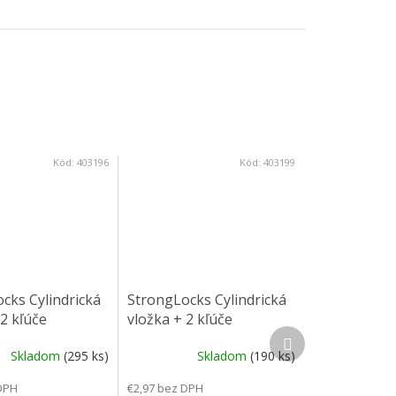
Kód:
403196
Kód:
403199
cks Cylindrická
StrongLocks Cylindrická
 2 kľúče
vložka + 2 kľúče
Ďalší produkt
cie, S0010
zalamovacie, S0013
Skladom
(295 ks)
Skladom
(190 ks)
DPH
€2,97 bez DPH