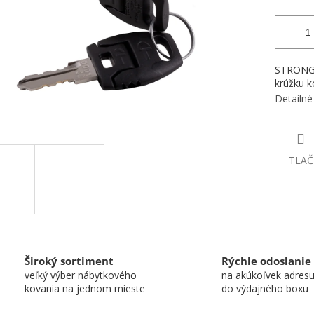
STRONG C
krúžku k
Detailné
TLAČ
Široký sortiment
Rýchle odoslanie
veľký výber nábytkového
na akúkoľvek adres
kovania na jednom mieste
do výdajného boxu