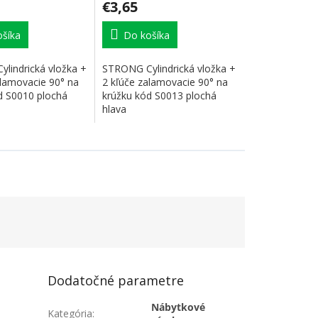
€3,65
šíka
Do košíka
lindrická vložka +
STRONG Cylindrická vložka +
alamovacie 90° na
2 kľúče zalamovacie 90° na
d S0010 plochá
krúžku kód S0013 plochá
hlava
Dodatočné parametre
Nábytkové
Kategória
: