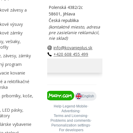
Polenská 4382/2c
kové závesy a
58601, Jihlava
Česká republika
kové výsuvy
(kontaktné miesto, adresa
pre zasielanie reklamácií,
kové zámky
nie sklad)
y, vešiaky,
ofily
info@kovanieplus.sk
+420 608 455 499
, závesy, zámky
ný program
acie kovanie
é a rektifikačné
eska
 príborníky, koše,
, LED pásky,
átory
árske vybavenie
e stolové,