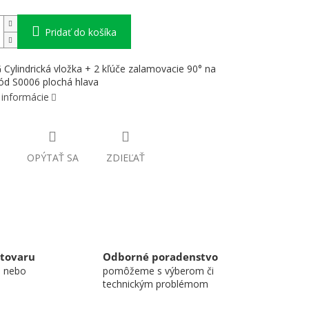
Pridať do košíka
ylindrická vložka + 2 kľúče zalamovacie 90° na
ód S0006 plochá hlava
 informácie
OPÝTAŤ SA
ZDIEĽAŤ
 tovaru
Odborné poradenstvo
u nebo
pomôžeme s výberom či
technickým problémom