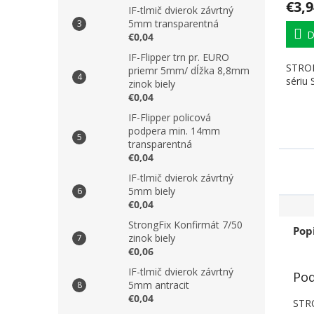
€3,9
IF-tlmič dvierok závrtný
5mm transparentná
D
€0,04
IF-Flipper trn pr. EURO
STRON
priemr 5mm/ dĺžka 8,8mm
sériu
zinok biely
€0,04
IF-Flipper policová
podpera min. 14mm
transparentná
€0,04
IF-tlmič dvierok závrtný
5mm biely
€0,04
StrongFix Konfirmát 7/50
Pop
zinok biely
€0,06
IF-tlmič dvierok závrtný
Pod
5mm antracit
€0,04
STRO