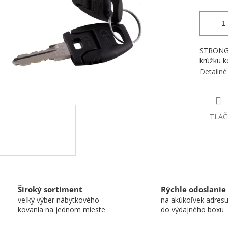
STRONG C
krúžku k
Detailné
TLAČ
Široký sortiment
Rýchle odoslanie
veľký výber nábytkového
na akúkoľvek adres
kovania na jednom mieste
do výdajného boxu