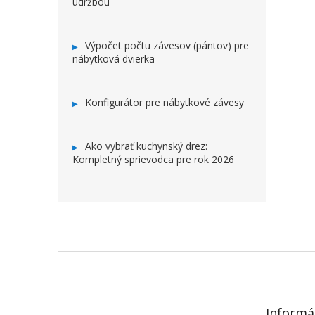
údržbou
Výpočet počtu závesov (pántov) pre
nábytková dvierka
Konfigurátor pre nábytkové závesy
Ako vybrať kuchynský drez:
Kompletný sprievodca pre rok 2026
ZÁPÄTIE
Informá