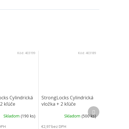
Kód:
403199
Kód:
403189
cks Cylindrická
StrongLocks Cylindrická
 2 kľúče
vložka + 2 kľúče
Ďalší produkt
cie, S0013
zalamovacie, S0003
Skladom
(190 ks)
Skladom
(500 ks)
DPH
€2,97 bez DPH