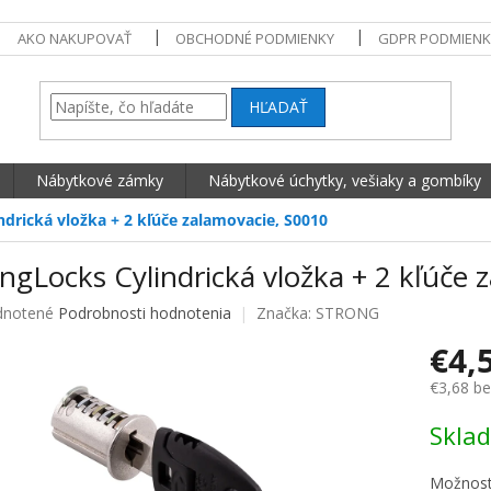
AKO NAKUPOVAŤ
OBCHODNÉ PODMIENKY
GDPR PODMIENK
HĽADAŤ
Nábytkové zámky
Nábytkové úchytky, vešiaky a gombíky
ndrická vložka + 2 kľúče zalamovacie, S0010
ngLocks Cylindrická vložka + 2 kľúče 
né hodnotenie produktu je 0,0 z 5 hviezdičiek.
notené
Podrobnosti hodnotenia
Značka:
STRONG
€4,
€3,68 b
Jednotko
Skla
Možnost