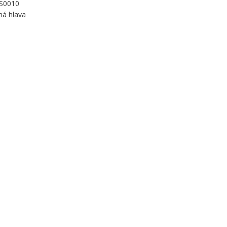
 S0010
há hlava