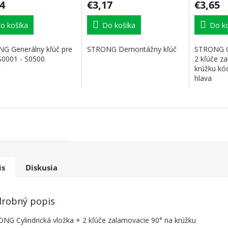
4
€3,17
€3,65
o košíka
Do košíka
Do ko
G Generálny kľúč pre
STRONG Demontážny kľúč
STRONG Cy
 S0001 - S0500
2 kľúče z
krúžku kó
hlava
is
Diskusia
robný popis
NG Cylindrická vložka + 2 kľúče zalamovacie 90° na krúžku