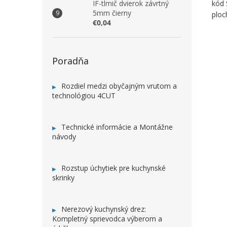
IF-tlmič dvierok závrtný
kód
5mm čierny
ploc
€0,04
Poradňa
Rozdiel medzi obyčajným vrutom a
technológiou 4CUT
Technické informácie a Montážne
návody
Rozstup úchytiek pre kuchynské
skrinky
Nerezový kuchynský drez:
Kompletný sprievodca výberom a