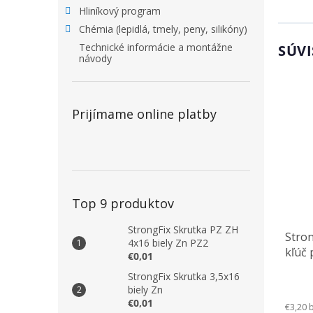
Hliníkový program
Chémia (lepidlá, tmely, peny, silikóny)
Technické informácie a montážne
SÚVI
návody
Prijímame online platby
Top 9 produktov
StrongFix Skrutka PZ ZH
Stro
4x16 biely Zn PZ2
kľúč 
€0,01
S050
StrongFix Skrutka 3,5x16
biely Zn
€0,01
€3,20 