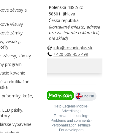
Polenská 4382/2c
kové závesy a
58601, Jihlava
Česká republika
kové výsuvy
(kontaktné miesto, adresa
pre zasielanie reklamácií,
kové zámky
nie sklad)
y, vešiaky,
ofily
info@kovanieplus.sk
+420 608 455 499
, závesy, zámky
ný program
acie kovanie
é a rektifikačné
eska
 príborníky, koše,
, LED pásky,
átory
árske vybavenie
e stolové,