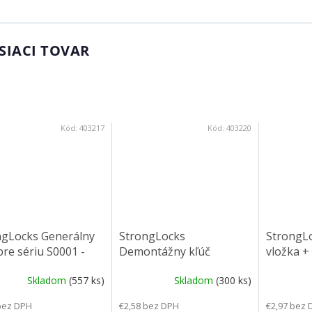
SIACI TOVAR
Kód:
403217
Kód:
403220
ngLocks Generálny
StrongLocks
StrongLo
pre sériu S0001 -
Demontážny kľúč
vložka +
0
zalamova
Skladom
(557 ks)
Skladom
(300 ks)
bez DPH
€2,58 bez DPH
€2,97 bez 