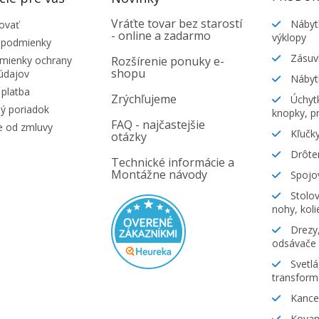
Vráťte tovar bez starostí
Nábyt
ovať
- online a zadarmo
výklopy
 podmienky
Zásuv
ienky ochrany
Rozšírenie ponuky e-
shopu
údajov
Nábyt
platba
Zrýchľujeme
Úchytk
ý poriadok
knopky, pr
FAQ - najčastejšie
e od zmluvy
Kľučky
otázky
Drôte
Technické informácie a
Montážne návody
Spojov
Stolov
nohy, koli
Drezy,
odsávače
Svetlá
transform
Kancel
Kovani