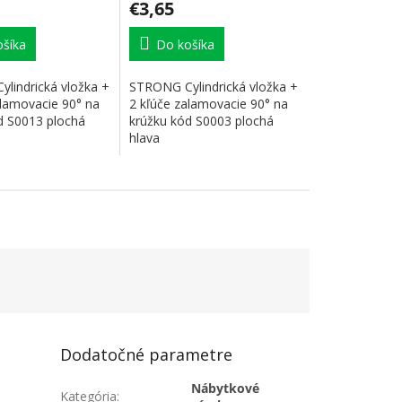
€3,65
šíka
Do košíka
lindrická vložka +
STRONG Cylindrická vložka +
alamovacie 90° na
2 kľúče zalamovacie 90° na
d S0013 plochá
krúžku kód S0003 plochá
hlava
Dodatočné parametre
Nábytkové
Kategória
: