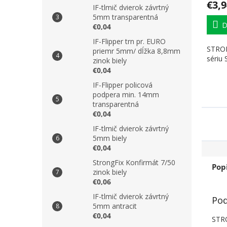
€3,9
IF-tlmič dvierok závrtný
5mm transparentná
D
€0,04
IF-Flipper trn pr. EURO
STRON
priemr 5mm/ dĺžka 8,8mm
sériu
zinok biely
€0,04
IF-Flipper policová
podpera min. 14mm
transparentná
€0,04
IF-tlmič dvierok závrtný
5mm biely
€0,04
StrongFix Konfirmát 7/50
Pop
zinok biely
€0,06
IF-tlmič dvierok závrtný
Pod
5mm antracit
€0,04
STRO