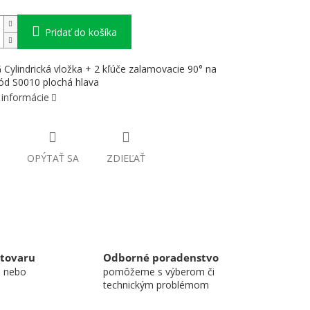
Pridať do košíka
ylindrická vložka + 2 kľúče zalamovacie 90° na
ód S0010 plochá hlava
 informácie
OPÝTAŤ SA
ZDIEĽAŤ
 tovaru
Odborné poradenstvo
u nebo
pomôžeme s výberom či
technickým problémom