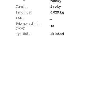
zámky
Záruka
:
2 roky
Hmotnosť
:
0.023 kg
EAN
:
_
Priemer cylindru
18
(mm)
:
Typ kľúča
:
Skladací