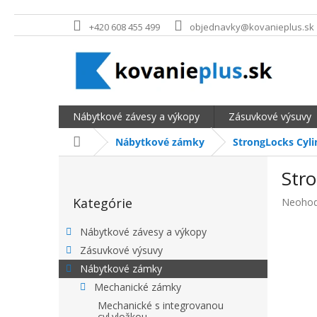
Prejsť na obsah
+420 608 455 499
objednavky@kovanieplus.sk
Nábytkové závesy a výkopy
Zásuvkové výsuvy
Domov
Nábytkové zámky
StrongLocks Cyli
BOČNÝ PANEL
Stro
Preskočiť kategórie
Kategórie
Priemer
Neohod
Nábytkové závesy a výkopy
Zásuvkové výsuvy
Nábytkové zámky
Mechanické zámky
Mechanické s integrovanou
cyl.vložkou