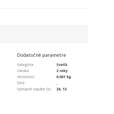
Dodatočné parametre
Kategória
:
Svetlá
Záruka
:
2 roky
Hmotnosť
:
0.001 kg
EAN
:
_
Výstupné napätie (V)
:
24, 12