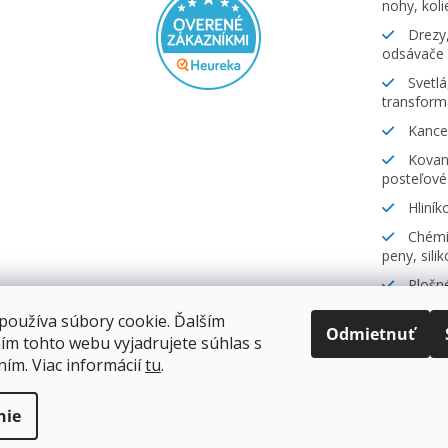
nohy, koli
Drezy,
odsávače
Svetlá
transform
Kancel
Kovani
posteľové
Hliník
Chémia
peny, sili
Plošné
lamináty
používa súbory cookie. Ďalším
Odmietnuť
ím tohto webu vyjadrujete súhlas s
ním. Viac informácií
tu
.
.
nie