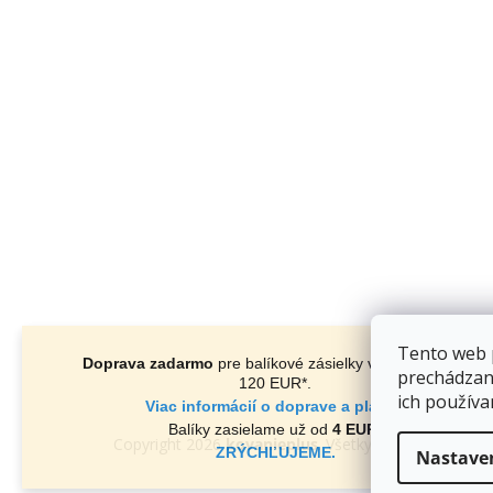
Tento web 
Doprava zadarmo
pre balíkové zásielky v hodnote nad
prechádzan
120 EUR*
.
ich používa
Viac informácií o doprave a platbe.
Balíky zasielame už od
4 EUR
.
Copyright 2026
kovanieplus
. Všetky práva vyhradené
ZRÝCHĽUJEME.
Nastave