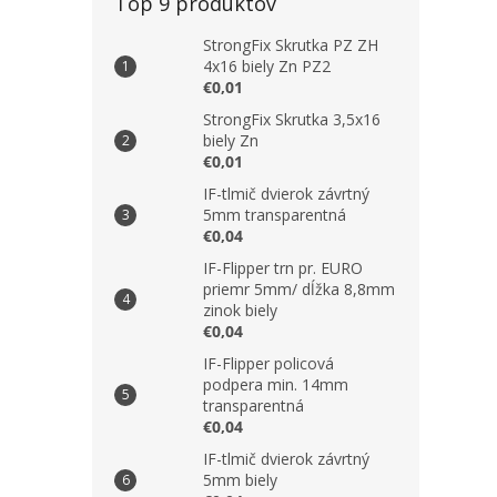
Top 9 produktov
StrongFix Skrutka PZ ZH
4x16 biely Zn PZ2
€0,01
StrongFix Skrutka 3,5x16
biely Zn
€0,01
IF-tlmič dvierok závrtný
5mm transparentná
€0,04
IF-Flipper trn pr. EURO
priemr 5mm/ dĺžka 8,8mm
zinok biely
€0,04
IF-Flipper policová
podpera min. 14mm
transparentná
€0,04
IF-tlmič dvierok závrtný
5mm biely