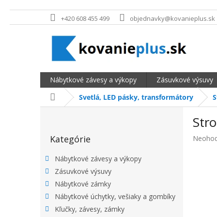
Prejsť na obsah
+420 608 455 499
objednavky@kovanieplus.sk
Nábytkové závesy a výkopy
Zásuvkové výsuvy
Domov
Svetlá, LED pásky, transformátory
S
BOČNÝ PANEL
Str
Preskočiť kategórie
Kategórie
Priemer
Neohod
Nábytkové závesy a výkopy
Zásuvkové výsuvy
Nábytkové zámky
Nábytkové úchytky, vešiaky a gombíky
Kľučky, závesy, zámky