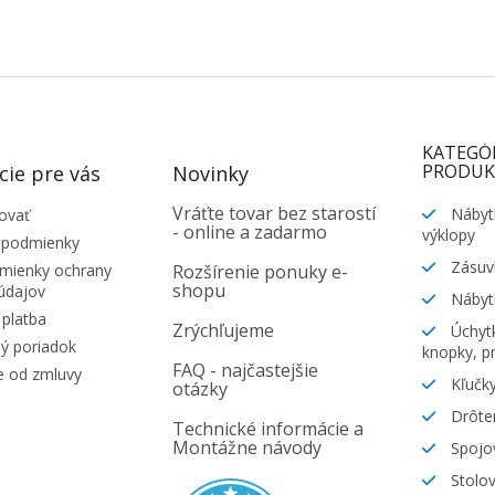
KATEGÓ
PRODUK
cie pre vás
Novinky
Vráťte tovar bez starostí
Nábyt
ovať
- online a zadarmo
výklopy
 podmienky
Zásuv
ienky ochrany
Rozšírenie ponuky e-
shopu
údajov
Nábyt
platba
Zrýchľujeme
Úchytk
ý poriadok
knopky, pr
FAQ - najčastejšie
e od zmluvy
Kľučky
otázky
Drôte
Technické informácie a
Montážne návody
Spojov
Stolov