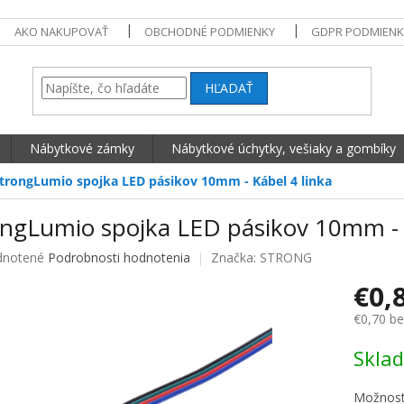
AKO NAKUPOVAŤ
OBCHODNÉ PODMIENKY
GDPR PODMIENK
HĽADAŤ
Nábytkové zámky
Nábytkové úchytky, vešiaky a gombíky
trongLumio spojka LED pásikov 10mm - Kábel 4 linka
ongLumio spojka LED pásikov 10mm - K
né hodnotenie produktu je 0,0 z 5 hviezdičiek.
notené
Podrobnosti hodnotenia
Značka:
STRONG
€0,
€0,70 b
Jednotko
Skla
Možnost