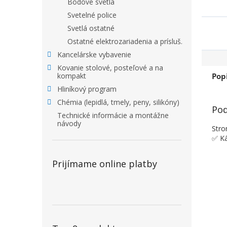
Bodové svetlá
Svetelné police
Svetlá ostatné
Ostatné elektrozariadenia a prísluš.
Kancelárske vybavenie
Kovanie stolové, posteľové a na
Pop
kompakt
Hliníkový program
Chémia (lepidlá, tmely, peny, silikóny)
Pod
Technické informácie a montážne
návody
Stro
✅ K
Prijímame online platby