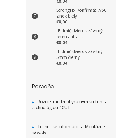
€0,04
StrongFix Konfirmát 7/50
zinok biely
€0,06
IF-tlmič dvierok závrtný
5mm antracit
€0,04
IF-tlmič dvierok závrtný
5mm čierny
€0,04
Poradňa
Rozdiel medzi obyčajným vrutom a
technológiou 4CUT
Technické informácie a Montážne
návody