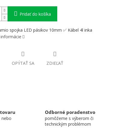
Pridať do košíka
umio spojka LED pásikov 10mm ✅ Kábel 4l inka
 informácie
OPÝTAŤ SA
ZDIEĽAŤ
 tovaru
Odborné poradenstvo
u nebo
pomôžeme s výberom či
technickým problémom