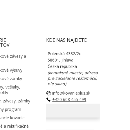
RIE
KDE NÁS NÁJDETE
TOV
Polenská 4382/2c
kové závesy a
58601, Jihlava
Česká republika
kové výsuvy
(kontaktné miesto, adresa
pre zasielanie reklamácií,
kové zámky
nie sklad)
y, vešiaky,
ofily
info@kovanieplus.sk
+420 608 455 499
, závesy, zámky
ný program
acie kovanie
é a rektifikačné