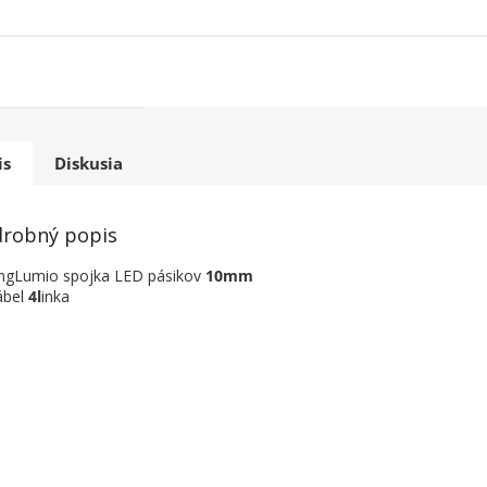
is
Diskusia
robný popis
ngLumio spojka LED pásikov
10mm
ábel
4l
inka