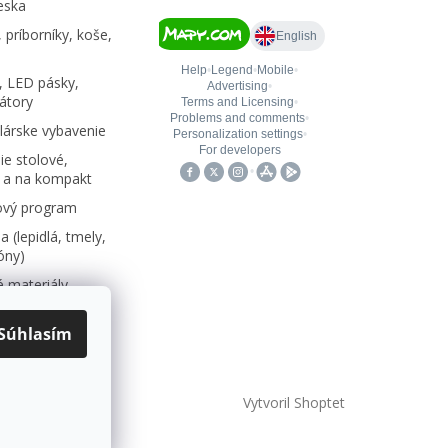
eska
 príborníky, koše,
, LED pásky,
átory
árske vybavenie
e stolové,
 a na kompakt
ový program
 (lepidlá, tmely,
kóny)
 materiály,
Súhlasím
Vytvoril Shoptet