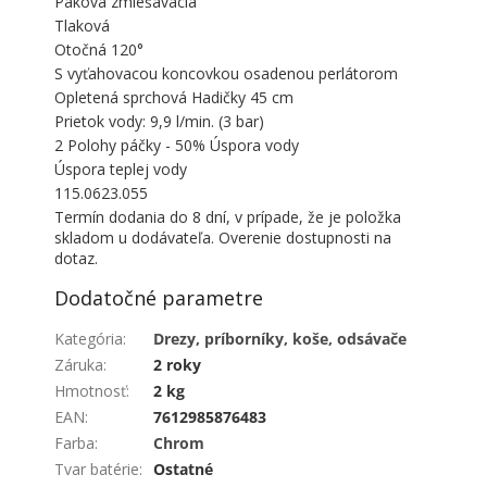
Páková zmiešavacia
Tlaková
Otočná 120°
S vyťahovacou koncovkou osadenou perlátorom
Opletená sprchová Hadičky 45 cm
Prietok vody: 9,9 l/min. (3 bar)
2 Polohy páčky - 50% Úspora vody
Úspora teplej vody
115.0623.055
Termín dodania do 8 dní, v prípade, že je položka
skladom u dodávateľa. Overenie dostupnosti na
dotaz.
Dodatočné parametre
Kategória
:
Drezy, príborníky, koše, odsávače
Záruka
:
2 roky
Hmotnosť
:
2 kg
EAN
:
7612985876483
Farba
:
Chrom
Tvar batérie
:
Ostatné