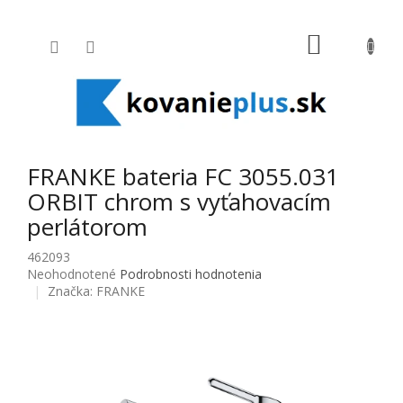
Prejsť na obsah
NÁKUPNÝ
FRANKE bateria FC 3055.031
ORBIT chrom s vyťahovacím
perlátorom
462093
Priemerné hodnotenie produktu je 0,0 z 5 hviezdičiek.
Neohodnotené
Podrobnosti hodnotenia
Značka:
FRANKE