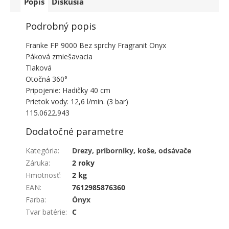
Popis
Diskusia
Podrobný popis
Franke FP 9000 Bez sprchy Fragranit Onyx
Páková zmiešavacia
Tlaková
Otočná 360°
Pripojenie: Hadičky 40 cm
Prietok vody: 12,6 l/min. (3 bar)
115.0622.943
Dodatočné parametre
Kategória
:
Drezy, príborníky, koše, odsávače
Záruka
:
2 roky
Hmotnosť
:
2 kg
EAN
:
7612985876360
Farba
:
Ónyx
Tvar batérie
:
C