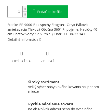
Pridať do košíka
Franke FP 9000 Bez sprchy Fragranit Onyx Páková
zmiešavacia Tlaková Otočná 360° Pripojenie: Hadičky 40
cm Prietok vody: 12,6 l/min. (3 bar) 115.0622.943
Detailné informácie
OPÝTAŤ SA
ZDIEĽAŤ
Široký sortiment
veľký výber nábytkového kovania na jednom
mieste
Rýchle odoslanie tovaru
na akúkoľvek adresu nebo do výdajného