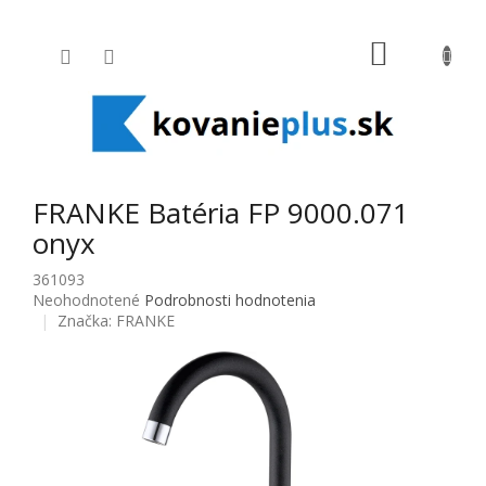
Prejsť na obsah
NÁKUPNÝ
FRANKE Batéria FP 9000.071
onyx
361093
Priemerné hodnotenie produktu je 0,0 z 5 hviezdičiek.
Neohodnotené
Podrobnosti hodnotenia
Značka:
FRANKE