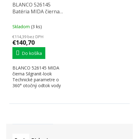
BLANCO 526145
Batéria MIDA čierna
Silgranit-look
Skladom
(3 ks)
€114,39 bez DPH
€140,70
Do košíka
BLANCO 526145 MIDA
čierna Silgranit-look
Technické parametre o
360° otočný odtok vody
35 mm otvor s
keramickými...