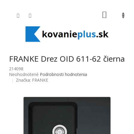
Prejsť na obsah
NÁKUPNÝ
FRANKE Drez OID 611-62 čierna
214098
Priemerné hodnotenie produktu je 0,0 z 5 hviezdičiek.
Neohodnotené
Podrobnosti hodnotenia
Značka:
FRANKE