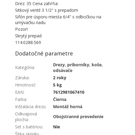
Drez: 35 Cena zahŕňa:
Sitkový ventil 3 1/2" s prepadom
Sifón pre úsporu miesta 6/4" s odbočkou na
umývačku riadu
Pozor!
Skrytý prepad
114.0288.569
Dodatočné parametre
Drezy, príborníky, koše,
Kategória
:
odsávače
Záruka
:
2 roky
Hmotnosť
:
5 kg
EAN
:
7612981067410
Farba
:
Čierna
Inštalácia drezu
:
Montáž horná
Odkvapová
Obojstranné prevedenie
plocha
:
Set s batériou
:
Nie
Šírka skrinky