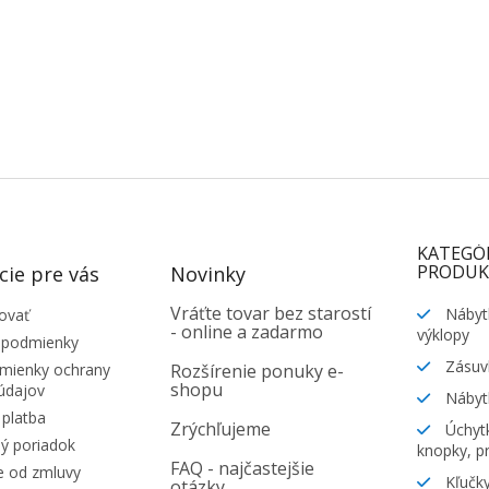
KATEGÓ
PRODUK
cie pre vás
Novinky
Vráťte tovar bez starostí
Nábyt
ovať
- online a zadarmo
výklopy
 podmienky
Zásuv
ienky ochrany
Rozšírenie ponuky e-
shopu
údajov
Nábyt
platba
Zrýchľujeme
Úchytk
ý poriadok
knopky, pr
FAQ - najčastejšie
e od zmluvy
Kľučky
otázky