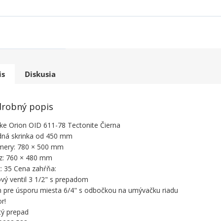
is
Diskusia
robný popis
ke Orion OID 611-78 Tectonite Čierna
ná skrinka od 450 mm
mery: 780 × 500 mm
z: 760 × 480 mm
: 35 Cena zahŕňa:
ový ventil 3 1/2" s prepadom
n pre úsporu miesta 6/4" s odbočkou na umývačku riadu
r!
tý prepad