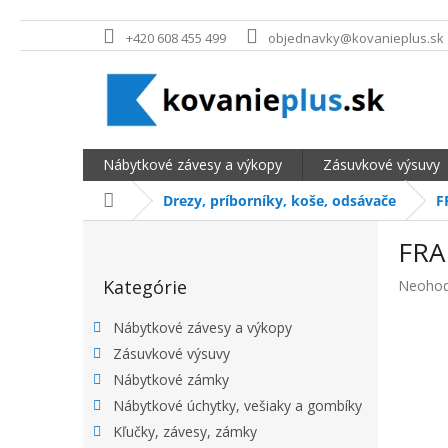
Prejsť na obsah
+420 608 455 499
objednavky@kovanieplus.sk
Nábytkové závesy a výkopy
Zásuvkové výsuvy
Domov
Drezy, príborníky, koše, odsávače
F
BOČNÝ PANEL
FRA
Preskočiť kategórie
Kategórie
Priemer
Neohod
Nábytkové závesy a výkopy
Zásuvkové výsuvy
Nábytkové zámky
Nábytkové úchytky, vešiaky a gombíky
Kľučky, závesy, zámky