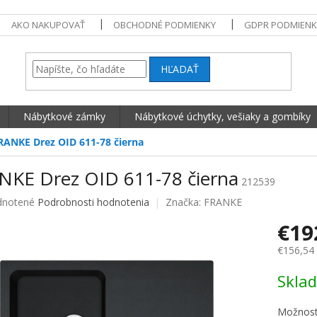
AKO NAKUPOVAŤ
OBCHODNÉ PODMIENKY
GDPR PODMIENK
HĽADAŤ
Nábytkové zámky
Nábytkové úchytky, vešiaky a gombíky
RANKE Drez OID 611-78 čierna
NKE Drez OID 611-78 čierna
212539
né hodnotenie produktu je 0,0 z 5 hviezdičiek.
notené
Podrobnosti hodnotenia
Značka:
FRANKE
€19
€156,54
Jednotko
Skla
Možnost