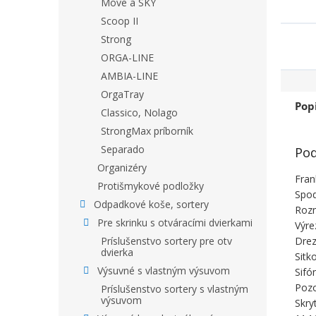
Move a SKY
Scoop II
Strong
ORGA-LINE
AMBIA-LINE
OrgaTray
Pop
Classico, Nolago
StrongMax príborník
Separado
Pod
Organizéry
Fran
Protišmykové podložky
Spod
Odpadkové koše, sortery
Roz
Pre skrinku s otváracími dvierkami
Výre
Drez
Príslušenstvo sortery pre otv
dvierka
Sitk
Výsuvné s vlastným výsuvom
Sifó
Pozo
Príslušenstvo sortery s vlastným
výsuvom
Skry