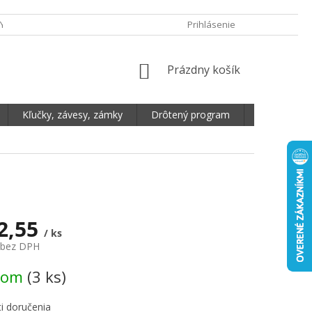
Y OCHRANY OSOBNÝCH ÚDAJOV
DOPRAVA A PLATBA
Prihlásenie
REKLAMA
NÁKUPNÝ KOŠÍK
Prázdny košík
Kľučky, závesy, zámky
Drôtený program
Plošné mate
2,55
/ ks
 bez DPH
vá cena:
dom
(3 ks)
i doručenia