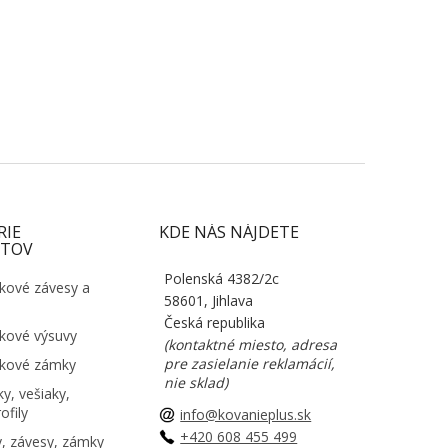
RIE
KDE NÁS NÁJDETE
TOV
Polenská 4382/2c
kové závesy a
58601, Jihlava
Česká republika
kové výsuvy
(kontaktné miesto, adresa
pre zasielanie reklamácií,
kové zámky
nie sklad)
y, vešiaky,
ofily
info@kovanieplus.sk
+420 608 455 499
, závesy, zámky