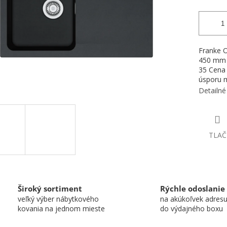
Franke O
450 mm 
35 Cena 
úsporu m
Detailné
TLAČ
Široký sortiment
Rýchle odoslanie
veľký výber nábytkového
na akúkoľvek adres
kovania na jednom mieste
do výdajného boxu