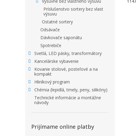
114.
Výsuvné bez vlastného výsuvu
Príslušenstvo sortery bez vlast
výsuvu
Ostatné sortery
Odsávače
Dávkovače saponátu
Spotrebiče
Svetlá, LED pásky, transformátory
Kancelárske vybavenie
Kovanie stolové, posteľové a na
kompakt
Hliníkový program
Chémia (lepidlá, tmely, peny, silikóny)
Technické informácie a montážne
návody
Prijímame online platby