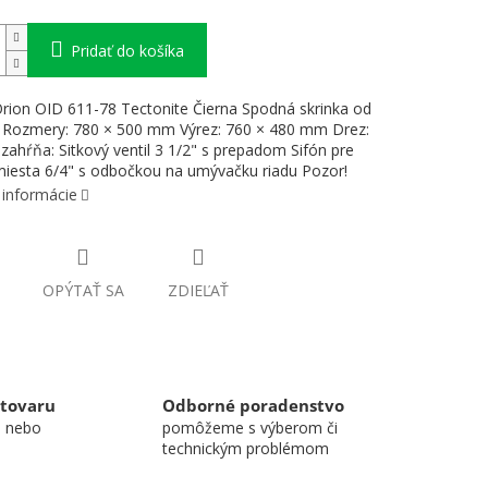
Pridať do košíka
rion OID 611-78 Tectonite Čierna Spodná skrinka od
Rozmery: 780 × 500 mm Výrez: 760 × 480 mm Drez:
zahŕňa: Sitkový ventil 3 1/2" s prepadom Sifón pre
iesta 6/4" s odbočkou na umývačku riadu Pozor!
 informácie
OPÝTAŤ SA
ZDIEĽAŤ
 tovaru
Odborné poradenstvo
u nebo
pomôžeme s výberom či
technickým problémom