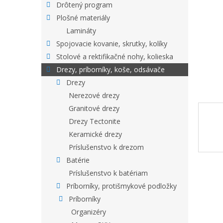
Drôtený program
Plošné materiály
Lamináty
Spojovacie kovanie, skrutky, kolíky
Stolové a rektifikačné nohy, kolieska
Drezy, príborníky, koše, odsávače
Drezy
Nerezové drezy
Granitové drezy
Drezy Tectonite
Keramické drezy
Príslušenstvo k drezom
Batérie
Príslušenstvo k batériam
Príborníky, protišmykové podložky
Príborníky
Organizéry