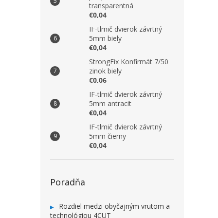
transparentná
€0,04
IF-tlmič dvierok závrtný
5mm biely
€0,04
StrongFix Konfirmát 7/50
zinok biely
€0,06
IF-tlmič dvierok závrtný
5mm antracit
€0,04
IF-tlmič dvierok závrtný
5mm čierny
€0,04
Poradňa
Rozdiel medzi obyčajným vrutom a
technológiou 4CUT