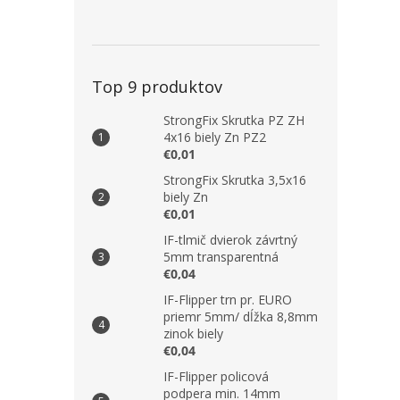
Top 9 produktov
StrongFix Skrutka PZ ZH
4x16 biely Zn PZ2
€0,01
StrongFix Skrutka 3,5x16
biely Zn
€0,01
IF-tlmič dvierok závrtný
5mm transparentná
€0,04
IF-Flipper trn pr. EURO
priemr 5mm/ dĺžka 8,8mm
zinok biely
€0,04
IF-Flipper policová
podpera min. 14mm