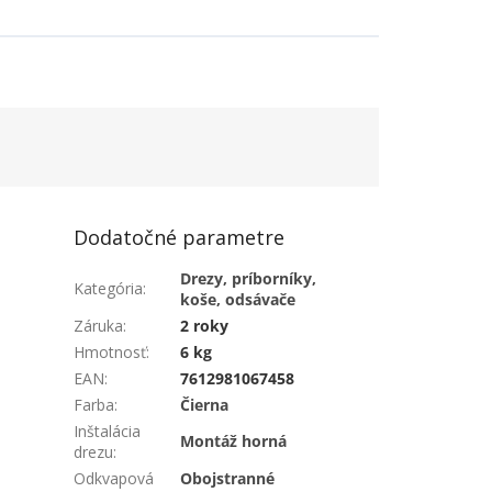
Dodatočné parametre
Drezy, príborníky,
Kategória
:
koše, odsávače
Záruka
:
2 roky
Hmotnosť
:
6 kg
EAN
:
7612981067458
Farba
:
Čierna
Inštalácia
Montáž horná
drezu
:
Odkvapová
Obojstranné