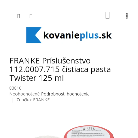
Prejsť na obsah
NÁKUPNÝ
FRANKE Príslušenstvo
112.0007.715 čistiaca pasta
Twister 125 ml
83810
Priemerné hodnotenie produktu je 0,0 z 5 hviezdičiek.
Neohodnotené
Podrobnosti hodnotenia
Značka:
FRANKE