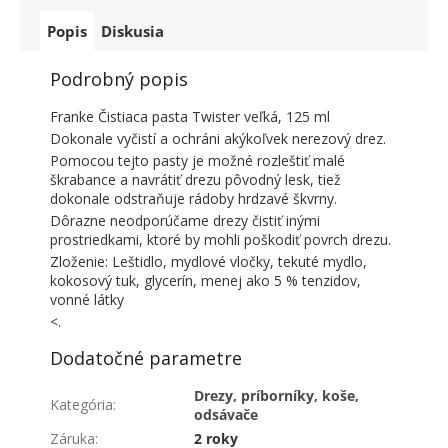
Popis
Diskusia
Podrobný popis
Franke Čistiaca pasta Twister veľká, 125 ml
Dokonale vyčistí a ochráni akýkoľvek nerezový drez.
Pomocou tejto pasty je možné rozleštiť malé
škrabance a navrátiť drezu pôvodný lesk, tiež
dokonale odstraňuje rádoby hrdzavé škvrny.
Dôrazne neodporúčame drezy čistiť inými
prostriedkami, ktoré by mohli poškodiť povrch drezu.
Zloženie: Leštidlo, mydlové vločky, tekuté mydlo,
kokosový tuk, glycerín, menej ako 5 % tenzidov,
vonné látky
<.
Dodatočné parametre
Drezy, príborníky, koše,
Kategória
:
odsávače
Záruka
:
2 roky