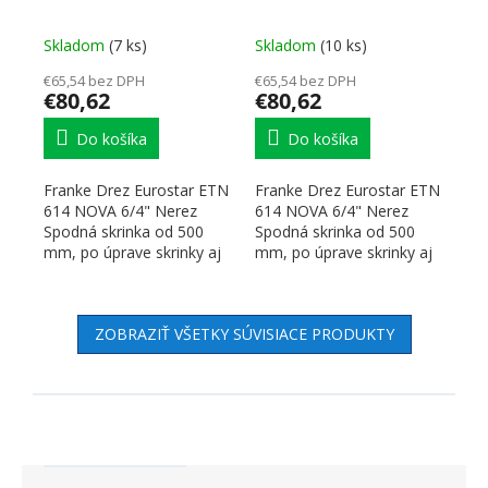
odkvapávačom vpravo
odkvapávačom vľavo
Skladom
(7 ks)
Skladom
(10 ks)
€65,54 bez DPH
€65,54 bez DPH
€80,62
€80,62
Do košíka
Do košíka
Franke Drez Eurostar ETN
Franke Drez Eurostar ETN
614 NOVA 6/4" Nerez
614 NOVA 6/4" Nerez
Spodná skrinka od 500
Spodná skrinka od 500
mm, po úprave skrinky aj
mm, po úprave skrinky aj
od 450 mm Rozmery: 780
od 450 mm Rozmery: 780
×...
×...
ZOBRAZIŤ VŠETKY SÚVISIACE PRODUKTY