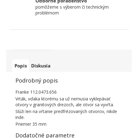
Odborné poradenstvo
pomôžeme s výberom či technickým
problémom
Popis
Diskusia
Podrobný popis
Franke 112.0473.656
Vrták, vďaka ktorému sa už nemusia vyklepávať
otvory v granitových drezoch, ale otvor sa vyvŕta.
Slúži len na vŕtanie predfrézovaných otvorov, nikde
inde.
Priemer 35 mm
Dodatočné parametre