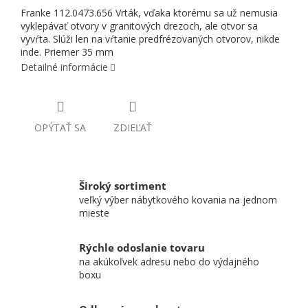
Franke 112.0473.656 Vrták, vďaka ktorému sa už nemusia
vyklepávať otvory v granitových drezoch, ale otvor sa
vyvŕta. Slúži len na vŕtanie predfrézovaných otvorov, nikde
inde. Priemer 35 mm
Detailné informácie
OPÝTAŤ SA
ZDIEĽAŤ
Široký sortiment
veľký výber nábytkového kovania na jednom
mieste
Rýchle odoslanie tovaru
na akúkoľvek adresu nebo do výdajného
boxu