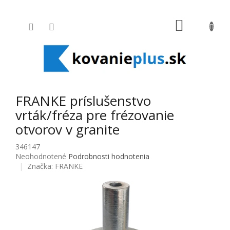
Prejsť na obsah
NÁKUPNÝ
FRANKE príslušenstvo
vrták/fréza pre frézovanie
otvorov v granite
346147
Priemerné hodnotenie produktu je 0,0 z 5 hviezdičiek.
Neohodnotené
Podrobnosti hodnotenia
Značka:
FRANKE