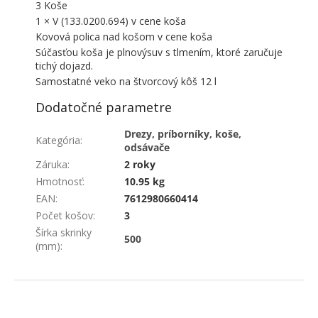
3 Koše
1 × V (133.0200.694) v cene koša
Kovová polica nad košom v cene koša
Súčasťou koša je plnovýsuv s tlmením, ktoré zaručuje
tichý dojazd.
Samostatné veko na štvorcový kôš 12 l
Dodatočné parametre
Drezy, príborníky, koše,
Kategória
:
odsávače
Záruka
:
2 roky
Hmotnosť
:
10.95 kg
EAN
:
7612980660414
Počet košov
:
3
Šírka skrinky
500
(mm)
:
ZÁPÄTIE