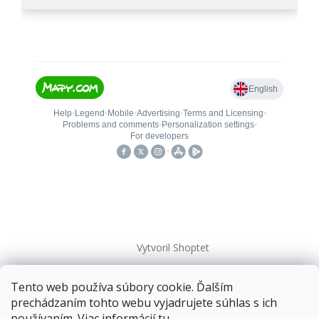
Vytvoril Shoptet
Tento web používa súbory cookie. Ďalším
Copyright 2026
kovanieplus
. Všetky práva vyhradené.
prechádzaním tohto webu vyjadrujete súhlas s ich
používaním. Viac informácií
tu
.