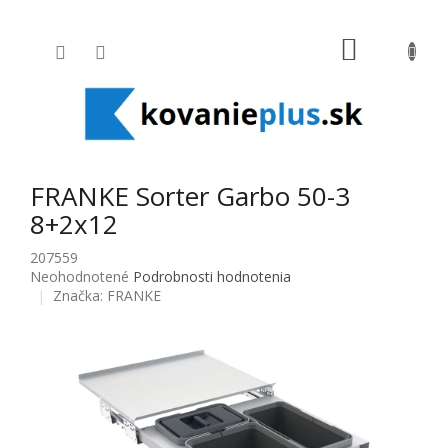
Prejsť na obsah
NÁKUPNÝ
FRANKE Sorter Garbo 50-3
8+2x12
207559
Priemerné hodnotenie produktu je 0,0 z 5 hviezdičiek.
Neohodnotené
Podrobnosti hodnotenia
Značka:
FRANKE