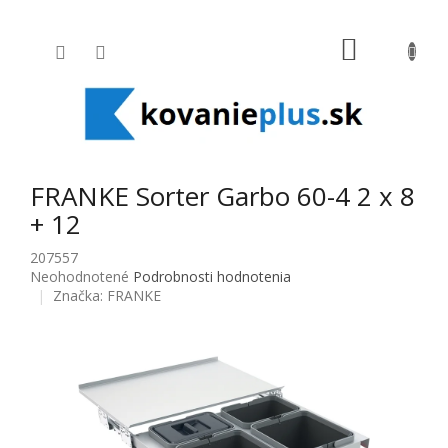
Prejsť na obsah
NÁKUPNÝ
FRANKE Sorter Garbo 60-4 2 x 8
+ 12
207557
Priemerné hodnotenie produktu je 0,0 z 5 hviezdičiek.
Neohodnotené
Podrobnosti hodnotenia
Značka:
FRANKE