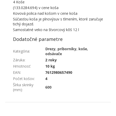
4 Koše
(133.0284.694) v cene koša
Kovová polica nad košom v cene koša
Súčasťou koša je plnovýsuv s tlmením, ktoré zaručuje
tichý dojazd.
Samostatné veko na štvorcový kôš 12 l
Dodatočné parametre
Drezy, príborníky, koše,
Kategória
:
odsávače
Záruka
:
2 roky
Hmotnosť
:
10 kg
EAN
:
7612980657490
Počet košov
:
4
Šírka skrinky
600
(mm)
:
ZÁPÄTIE