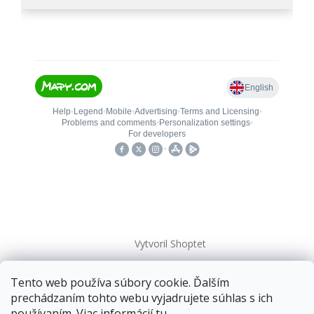
Vytvoril Shoptet
Tento web používa súbory cookie. Ďalším
Copyright 2026
kovanieplus
. Všetky práva vyhradené.
prechádzaním tohto webu vyjadrujete súhlas s ich
používaním. Viac informácií
tu
.