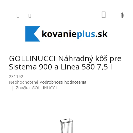
Prejsť na obsah
NÁKUPNÝ
GOLLINUCCI Náhradný kôš pre
Sistema 900 a Linea 580 7,5 l
231192
Priemerné hodnotenie produktu je 0,0 z 5 hviezdičiek.
Neohodnotené
Podrobnosti hodnotenia
Značka:
GOLLINUCCI