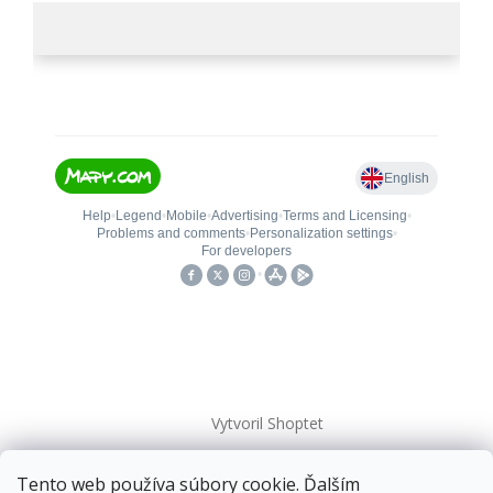
Vytvoril Shoptet
Tento web používa súbory cookie. Ďalším
Copyright 2026
kovanieplus
. Všetky práva vyhradené.