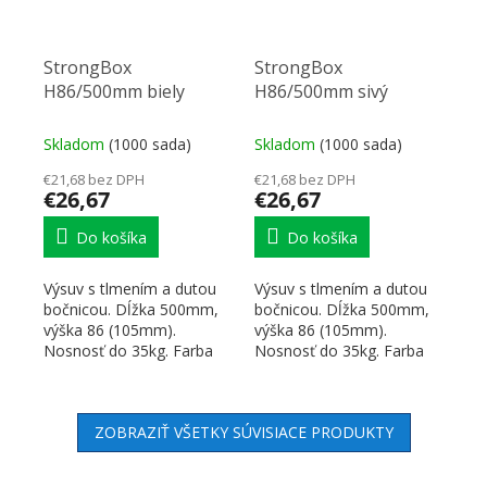
StrongBox
StrongBox
H86/500mm biely
H86/500mm sivý
Skladom
(1000 sada)
Skladom
(1000 sada)
€21,68 bez DPH
€21,68 bez DPH
€26,67
€26,67
Do košíka
Do košíka
Výsuv s tlmením a dutou
Výsuv s tlmením a dutou
bočnicou. Dĺžka 500mm,
bočnicou. Dĺžka 500mm,
výška 86 (105mm).
výška 86 (105mm).
Nosnosť do 35kg. Farba
Nosnosť do 35kg. Farba
biela. Všetko potrebné na...
šedá. Všetko potrebné na...
ZOBRAZIŤ VŠETKY SÚVISIACE PRODUKTY