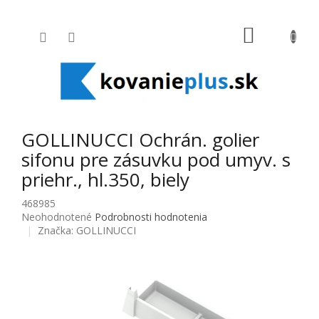
Prejsť na obsah
NÁKUPNÝ
GOLLINUCCI Ochrán. golier
sifonu pre zásuvku pod umyv. s
priehr., hl.350, biely
468985
Priemerné hodnotenie produktu je 0,0 z 5 hviezdičiek.
Neohodnotené
Podrobnosti hodnotenia
Značka:
GOLLINUCCI