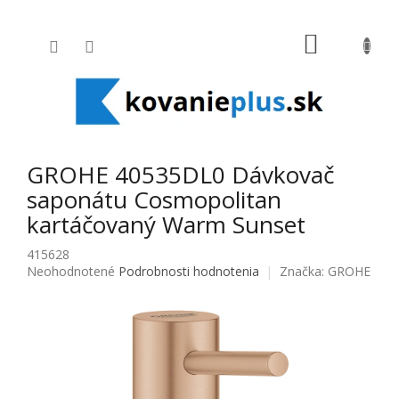
Prejsť na obsah
NÁKUPNÝ
GROHE 40535DL0 Dávkovač
saponátu Cosmopolitan
kartáčovaný Warm Sunset
415628
Priemerné hodnotenie produktu je 0,0 z 5 hviezdičiek.
Neohodnotené
Podrobnosti hodnotenia
Značka:
GROHE