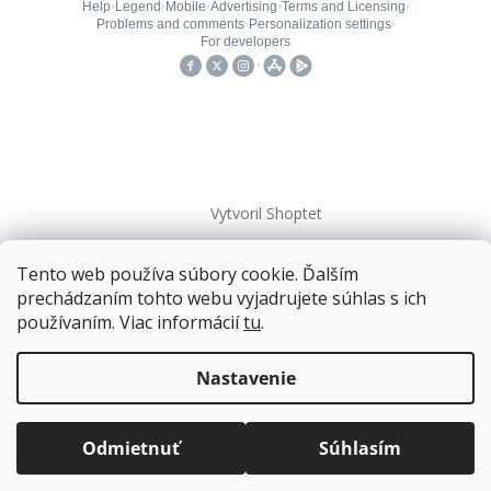
Vytvoril Shoptet
Tento web používa súbory cookie. Ďalším
Copyright 2026
kovanieplus
. Všetky práva vyhradené.
prechádzaním tohto webu vyjadrujete súhlas s ich
používaním. Viac informácií
tu
.
Doprava zadarmo
pre balíkové zásielky v hodnote
nad
120 EUR*
.
Nastavenie
Viac informácií o doprave a platbe.
Balíky zasielame už od
4 EUR
.
ZRÝCHĽUJEME.
Odmietnuť
Súhlasím