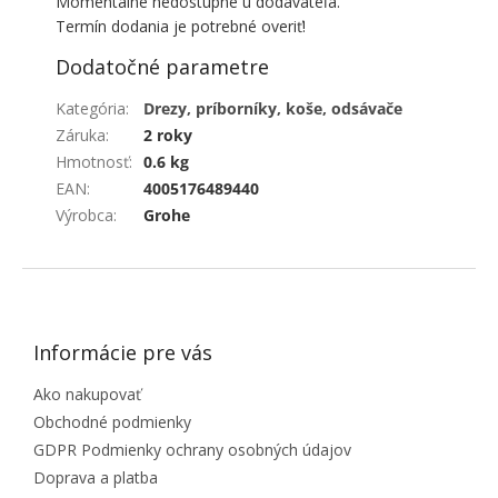
Momentálne nedostupné u dodávateľa.
Termín dodania je potrebné overiť!
Dodatočné parametre
Kategória
:
Drezy, príborníky, koše, odsávače
Záruka
:
2 roky
Hmotnosť
:
0.6 kg
EAN
:
4005176489440
Výrobca
:
Grohe
ZÁPÄTIE
Informácie pre vás
Ako nakupovať
Obchodné podmienky
GDPR Podmienky ochrany osobných údajov
Doprava a platba