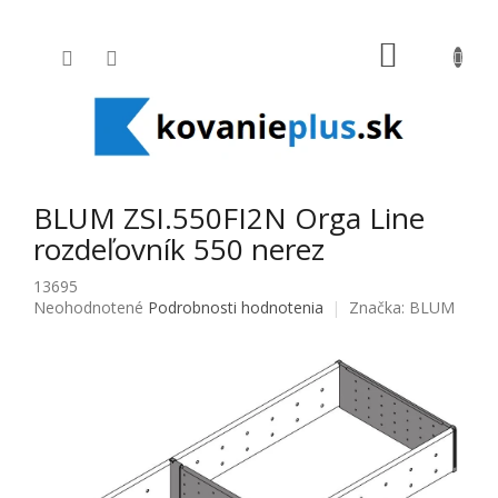
Prejsť na obsah
NÁKUPNÝ
BLUM ZSI.550FI2N Orga Line
rozdeľovník 550 nerez
13695
Priemerné hodnotenie produktu je 0,0 z 5 hviezdičiek.
Neohodnotené
Podrobnosti hodnotenia
Značka:
BLUM