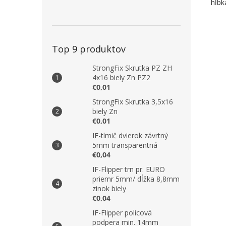
hĺbk
Top 9 produktov
StrongFix Skrutka PZ ZH
4x16 biely Zn PZ2
€0,01
StrongFix Skrutka 3,5x16
biely Zn
€0,01
IF-tlmič dvierok závrtný
5mm transparentná
€0,04
IF-Flipper trn pr. EURO
priemr 5mm/ dĺžka 8,8mm
zinok biely
€0,04
IF-Flipper policová
podpera min. 14mm