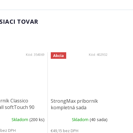
SIACI TOVAR
Kód:
354069
Kód:
402932
Akcia
rník Classico
StrongMax príborník
all softTouch 90
kompletná sada
x 474 mm) čierny
276x500mm, šedá,
Skladom
(200 ks)
Skladom
(40 sada)
vrátane misiek 3+3
 bez DPH
€49,15 bez DPH