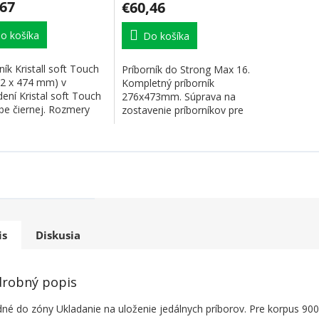
,67
€60,46
o košíka
Do košíka
ník Kristall soft Touch
Príborník do Strong Max 16.
22 x 474 mm) v
Kompletný príborník
ení Kristal soft Touch
276x473mm. Súprava na
be čiernej. Rozmery
zostavenie príborníkov pre
edajú...
všetky šírky...
is
Diskusia
robný popis
né do zóny Ukladanie na uloženie jedálnych príborov. Pre korpus 900 