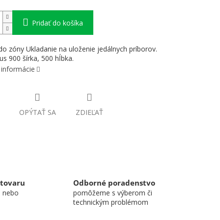
Pridať do košíka
o zóny Ukladanie na uloženie jedálnych príborov.
us 900 šírka, 500 hĺbka.
 informácie
OPÝTAŤ SA
ZDIEĽAŤ
 tovaru
Odborné poradenstvo
u nebo
pomôžeme s výberom či
technickým problémom