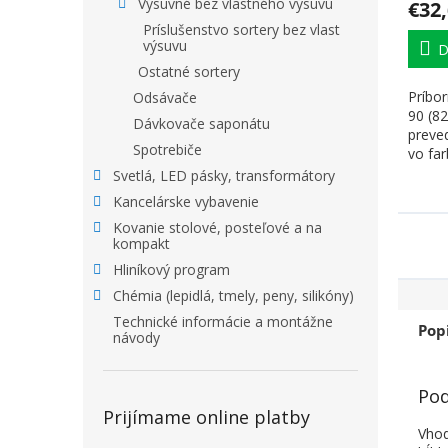
Výsuvné bez vlastného výsuvu
€32
Príslušenstvo sortery bez vlast
výsuvu
D
Ostatné sortery
Príbor
Odsávače
90 (8
Dávkovače saponátu
preved
Spotrebiče
vo far
zodpov
Svetlá, LED pásky, transformátory
Kancelárske vybavenie
Kovanie stolové, posteľové a na
kompakt
Hliníkový program
Chémia (lepidlá, tmely, peny, silikóny)
Technické informácie a montážne
Pop
návody
Pod
Prijímame online platby
Vhod