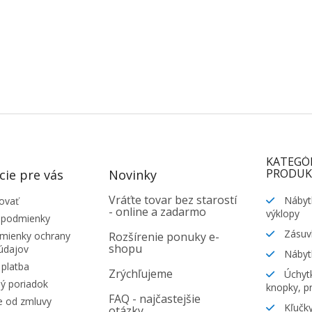
KATEGÓ
PRODUK
cie pre vás
Novinky
Vráťte tovar bez starostí
Nábyt
ovať
- online a zadarmo
výklopy
 podmienky
Zásuv
ienky ochrany
Rozšírenie ponuky e-
shopu
údajov
Nábyt
platba
Zrýchľujeme
Úchytk
ý poriadok
knopky, pr
FAQ - najčastejšie
e od zmluvy
Kľučky
otázky