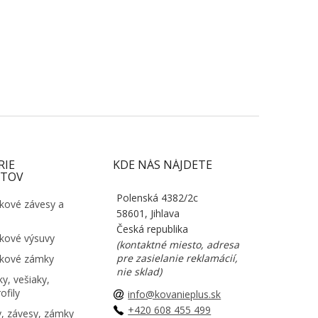
RIE
KDE NÁS NÁJDETE
TOV
Polenská 4382/2c
kové závesy a
58601, Jihlava
Česká republika
kové výsuvy
(kontaktné miesto, adresa
pre zasielanie reklamácií,
kové zámky
nie sklad)
y, vešiaky,
ofily
info@kovanieplus.sk
+420 608 455 499
, závesy, zámky