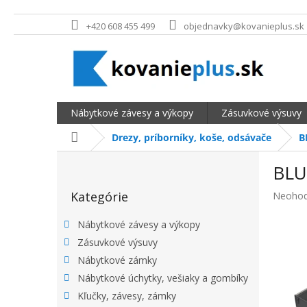
Prejsť na obsah
+420 608 455 499
objednavky@kovanieplus.sk
Nábytkové závesy a výkopy
Zásuvkové výsuvy
Domov
Drezy, príborníky, koše, odsávače
B
BOČNÝ PANEL
BLU
Preskočiť kategórie
Kategórie
Priemer
Neohod
Nábytkové závesy a výkopy
Zásuvkové výsuvy
Nábytkové zámky
Nábytkové úchytky, vešiaky a gombíky
Kľučky, závesy, zámky