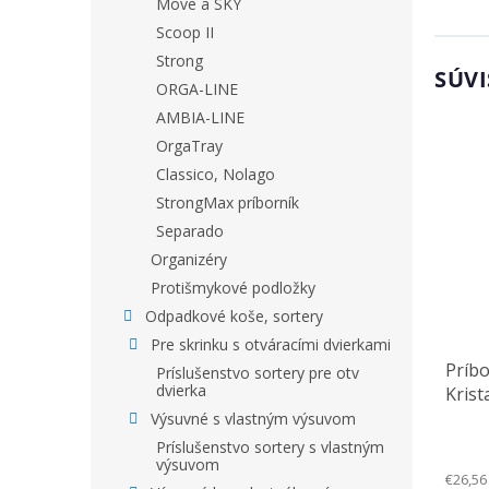
Move a SKY
Scoop II
Strong
SÚVI
ORGA-LINE
AMBIA-LINE
OrgaTray
Classico, Nolago
StrongMax príborník
Separado
Organizéry
Protišmykové podložky
Odpadkové koše, sortery
Pre skrinku s otváracími dvierkami
Príbo
Príslušenstvo sortery pre otv
dvierka
Krist
(822 
Výsuvné s vlastným výsuvom
Príslušenstvo sortery s vlastným
výsuvom
€26,56