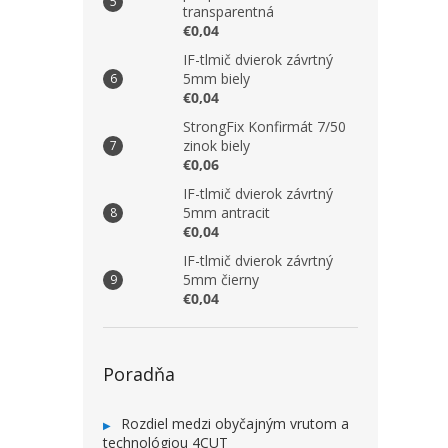
transparentná
€0,04
IF-tlmič dvierok závrtný
5mm biely
€0,04
StrongFix Konfirmát 7/50
zinok biely
€0,06
IF-tlmič dvierok závrtný
5mm antracit
€0,04
IF-tlmič dvierok závrtný
5mm čierny
€0,04
Poradňa
Rozdiel medzi obyčajným vrutom a
technológiou 4CUT