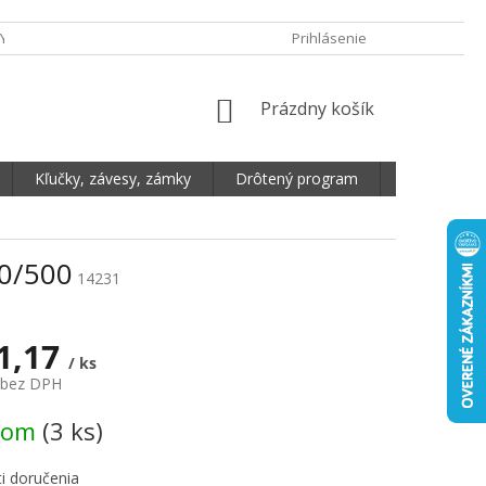
Y OCHRANY OSOBNÝCH ÚDAJOV
DOPRAVA A PLATBA
Prihlásenie
REKLAMA
NÁKUPNÝ KOŠÍK
Prázdny košík
Kľučky, závesy, zámky
Drôtený program
Plošné mate
00/500
14231
1,17
/ ks
 bez DPH
vá cena:
dom
(3 ks)
i doručenia