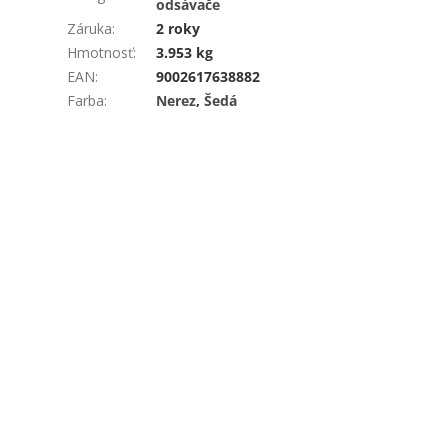
odsávače
Záruka
:
2 roky
Hmotnosť
:
3.953 kg
EAN
:
9002617638882
Farba
:
Nerez
,
Šedá