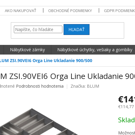
AKO NAKUPOVAŤ
OBCHODNÉ PODMIENKY
GDPR PODMIENK
HĽADAŤ
Nábytkové zámky
Nábytkové úchytky, vešiaky a gombíky
LUM ZSI.90VEI6 Orga Line Ukladanie 900/500
M ZSI.90VEI6 Orga Line Ukladanie 9
né hodnotenie produktu je 0,0 z 5 hviezdičiek.
notené
Podrobnosti hodnotenia
Značka:
BLUM
€14
€114,77
Jednotko
Skla
Možnost