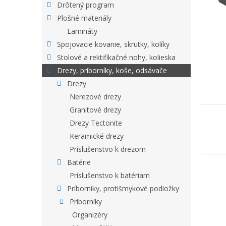
Drôtený program
Plošné materiály
Lamináty
Spojovacie kovanie, skrutky, kolíky
Stolové a rektifikačné nohy, kolieska
Drezy, príborníky, koše, odsávače
Drezy
Nerezové drezy
Granitové drezy
Drezy Tectonite
Keramické drezy
Príslušenstvo k drezom
Batérie
Príslušenstvo k batériam
Príborníky, protišmykové podložky
Príborníky
Organizéry