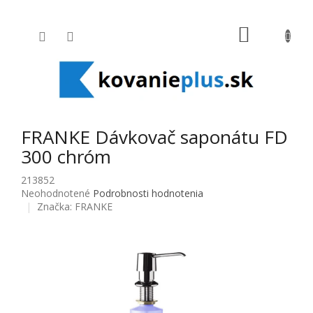
Prejsť na obsah
NÁKUPNÝ
FRANKE Dávkovač saponátu FD
300 chróm
213852
Priemerné hodnotenie produktu je 0,0 z 5 hviezdičiek.
Neohodnotené
Podrobnosti hodnotenia
Značka:
FRANKE