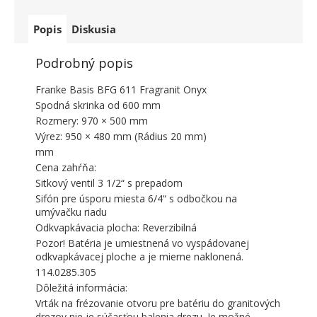
Popis
Diskusia
Podrobný popis
Franke Basis BFG 611 Fragranit Onyx
Spodná skrinka od 600 mm
Rozmery: 970 × 500 mm
Výrez: 950 × 480 mm (Rádius 20 mm)
mm
Cena zahŕňa:
Sitkový ventil 3 1/2“ s prepadom
Sifón pre úsporu miesta 6/4“ s odbočkou na
umývačku riadu
Odkvapkávacia plocha: Reverzibilná
Pozor! Batéria je umiestnená vo vyspádovanej
odkvapkávacej ploche a je mierne naklonená.
114.0285.305
Dôležitá informácia:
Vrták na frézovanie otvoru pre batériu do granitových
drezov nie je súčasťou balenia drezu. Je možné