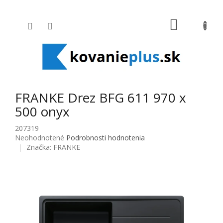
Prejsť na obsah
NÁKUPNÝ
FRANKE Drez BFG 611 970 x
500 onyx
207319
Priemerné hodnotenie produktu je 0,0 z 5 hviezdičiek.
Neohodnotené
Podrobnosti hodnotenia
Značka:
FRANKE