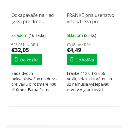
Odkapávače na riad
FRANKE príslušenstvo
(2ks) pre drez
vrták/fréza pre
440x185mm a
frézovanie otvorov v
205x183mm čierne
granite
Skladom
(16 sada)
Skladom
(20 ks)
€26,06 bez DPH
€3,65 bez DPH
€32,05
€4,49
Do košíka
Do košíka
Sada dvoch
Franke 112.0473.656
odkvapkávačov na drez -
Vrták, vďaka ktorému sa
pre vaňu o rozmere 400-
už nemusia vyklepávať
410mm. Farba čierna.
otvory v granitových
Väčšia vanička má
drezoch, ale otvor sa
rozmery D=440...
vyvŕta....