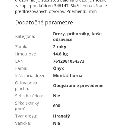
zakúpiť pod kódom 346147. Slúži len na vŕtanie
predfrézovaných otvorov. Priemer 35 mm.
Dodatočné parametre
Drezy, príborníky, koše,
Kategória
:
odsávače
Záruka
:
2 roky
Hmotnosť
:
14.8 kg
EAN
:
7612981054373
Farba
:
Ónyx
Inštalácia drezu
:
Montáž horná
Odkvapová
Obojstranné prevedenie
plocha
:
Set s batériou
:
Nie
Šírka skrinky
600
(mm)
:
Tvar drezu
:
Hranatý
Vanička
:
Nie