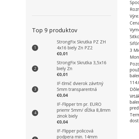
Spod
Roz
Výre
Cena
Top 9 produktov
Vyme
Sitk
StrongFix Skrutka PZ ZH
Sifó
4x16 biely Zn PZ2
3 Mi
€0,01
Mont
StrongFix Skrutka 3,5x16
Pozo
biely Zn
použ
€0,01
bale
114.
IF-tlmič dvierok závrtný
Dôle
5mm transparentná
€0,04
Vrtá
bale
IF-Flipper trn pr. EURO
pred
priemr 5mm/ dĺžka 8,8mm
Term
zinok biely
dost
€0,04
IF-Flipper policová
podpera min. 14mm