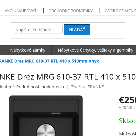
AKO NAKUPOVAŤ
OBCHODNÉ PODMIENKY
GDPR PODMIENK
HĽADAŤ
Nábytkové zámky
Nábytkové úchytky, vešiaky a gombíky
RANKE Drez MRG 610-37 RTL 410 x 510mm onyx
NKE Drez MRG 610-37 RTL 410 x 51
né hodnotenie produktu je 0,0 z 5 hviezdičiek.
notené
Podrobnosti hodnotenia
Značka:
FRANKE
€25
€204,06
Jednotko
Skla
Možnost