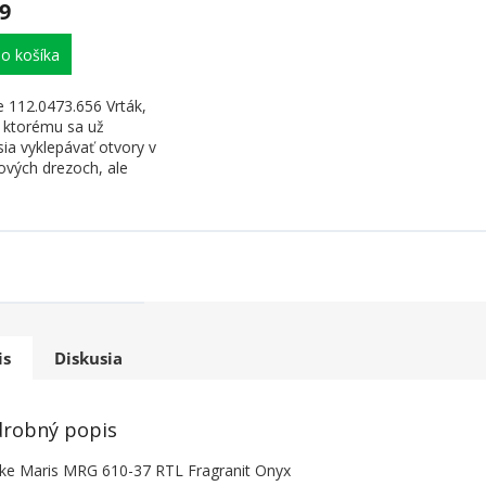
9
o košíka
e 112.0473.656 Vrták,
 ktorému sa už
ia vyklepávať otvory v
ových drezoch, ale
sa vyvŕta....
is
Diskusia
robný popis
ke Maris MRG 610-37 RTL Fragranit Onyx