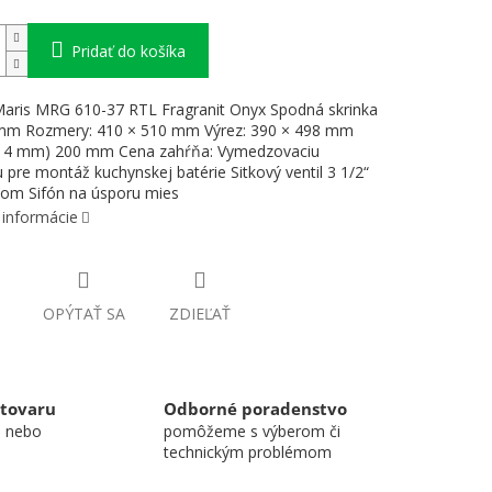
Pridať do košíka
aris MRG 610-37 RTL Fragranit Onyx Spodná skrinka
mm Rozmery: 410 × 510 mm Výrez: 390 × 498 mm
 14 mm) 200 mm Cena zahŕňa: Vymedzovaciu
 pre montáž kuchynskej batérie Sitkový ventil 3 1/2“
dom Sifón na úsporu mies
 informácie
OPÝTAŤ SA
ZDIEĽAŤ
 tovaru
Odborné poradenstvo
u nebo
pomôžeme s výberom či
technickým problémom