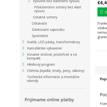
Výsuvné bez vlastného výsuvu
€4,4
Príslušenstvo sortery bez vlast
výsuvu
D
Ostatné sortery
Frank
Odsávače
vďaka
Dávkovače saponátu
nemus
Spotrebiče
granit
otvor 
Svetlá, LED pásky, transformátory
Kancelárske vybavenie
Kovanie stolové, posteľové a na
kompakt
Hliníkový program
Chémia (lepidlá, tmely, peny, silikóny)
Technické informácie a montážne
Pop
návody
Pod
Prijímame online platby
Fran