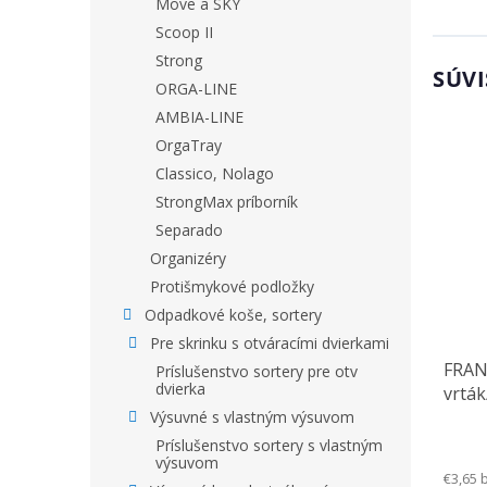
Move a SKY
Scoop II
Strong
SÚVI
ORGA-LINE
AMBIA-LINE
OrgaTray
Classico, Nolago
StrongMax príborník
Separado
Organizéry
Protišmykové podložky
Odpadkové koše, sortery
Pre skrinku s otváracími dvierkami
FRAN
Príslušenstvo sortery pre otv
dvierka
vrták
frézo
Výsuvné s vlastným výsuvom
grani
Príslušenstvo sortery s vlastným
výsuvom
€3,65 