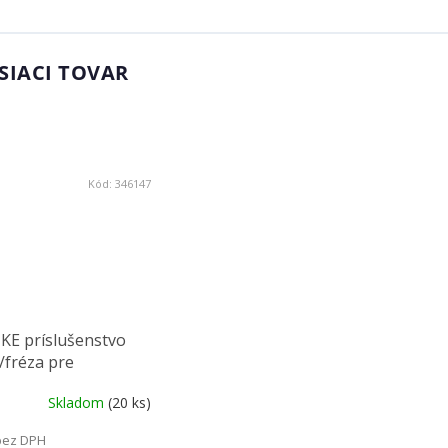
SIACI TOVAR
Kód:
346147
KE príslušenstvo
/fréza pre
vanie otvorov v
Skladom
(20 ks)
te
bez DPH