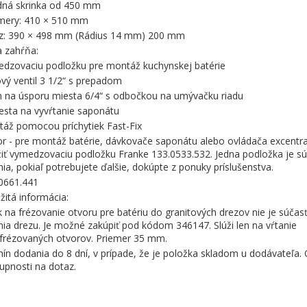
ná skrinka od 450 mm
mery: 410 × 510 mm
z: 390 × 498 mm (Rádius 14 mm) 200 mm
 zahŕňa:
dzovaciu podložku pre montáž kuchynskej batérie
ový ventil 3 1/2“ s prepadom
n na úsporu miesta 6/4“ s odbočkou na umývačku riadu
esta na vyvŕtanie saponátu
áž pomocou príchytiek Fast-Fix
r - pre montáž batérie, dávkovače saponátu alebo ovládača excentra
iť vymedzovaciu podložku Franke 133.0533.532. Jedna podložka je s
nia, pokiaľ potrebujete ďalšie, dokúpte z ponuky príslušenstva.
0661.441
žitá informácia:
k na frézovanie otvoru pre batériu do granitových drezov nie je súčas
nia drezu. Je možné zakúpiť pod kódom 346147. Slúži len na vŕtanie
frézovaných otvorov. Priemer 35 mm.
ín dodania do 8 dní, v prípade, že je položka skladom u dodávateľa.
upnosti na dotaz.