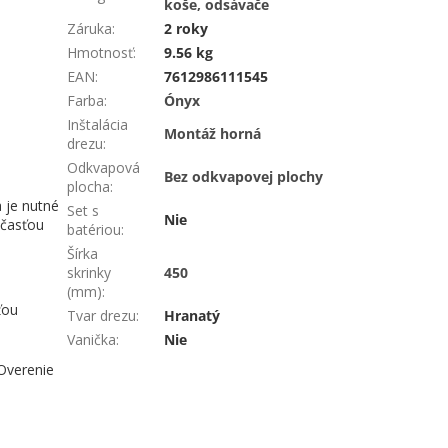
koše, odsávače
Záruka
:
2 roky
Hmotnosť
:
9.56 kg
EAN
:
7612986111545
Farba
:
Ónyx
Inštalácia
Montáž horná
drezu
:
Odkvapová
Bez odkvapovej plochy
plocha
:
 je nutné
Set s
Nie
účasťou
batériou
:
Šírka
skrinky
450
(mm)
:
ťou
Tvar drezu
:
Hranatý
Vanička
:
Nie
 Overenie