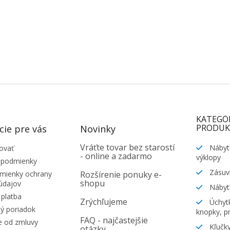
KATEGÓ
PRODUK
cie pre vás
Novinky
Vráťte tovar bez starostí
Nábyt
ovať
- online a zadarmo
výklopy
 podmienky
Zásuv
ienky ochrany
Rozšírenie ponuky e-
shopu
údajov
Nábyt
platba
Zrýchľujeme
Úchytk
ý poriadok
knopky, pr
FAQ - najčastejšie
e od zmluvy
Kľučky
otázky