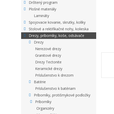
Drôtený program
Plošné materiály
Lamináty
Spojovacie kovanie, skrutky, kolíky
Stolové a rektifikačné nohy, kolieska
Drezy, príborníky, koše, odsávače
Drezy
Nerezové drezy
Granitové drezy
Drezy Tectonite
Keramické drezy
Príslušenstvo k drezom
Batérie
Príslušenstvo k batériam
Príborníky, protišmykové podložky
Príborníky
Organizéry