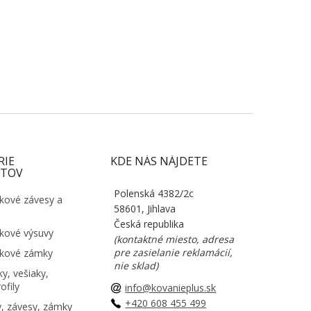
RIE
KDE NÁS NÁJDETE
TOV
Polenská 4382/2c
kové závesy a
58601, Jihlava
Česká republika
kové výsuvy
(kontaktné miesto, adresa
pre zasielanie reklamácií,
kové zámky
nie sklad)
y, vešiaky,
ofily
info@kovanieplus.sk
+420 608 455 499
, závesy, zámky