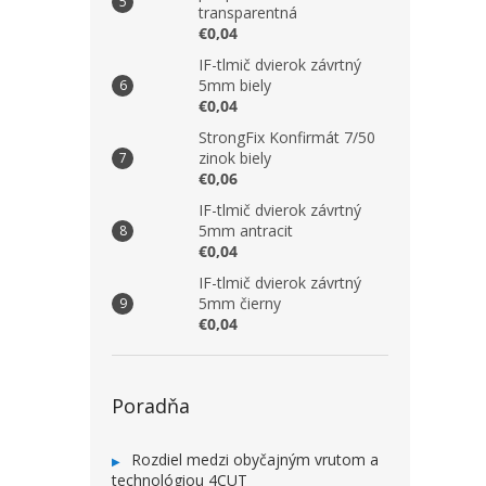
transparentná
€0,04
IF-tlmič dvierok závrtný
5mm biely
€0,04
StrongFix Konfirmát 7/50
zinok biely
€0,06
IF-tlmič dvierok závrtný
5mm antracit
€0,04
IF-tlmič dvierok závrtný
5mm čierny
€0,04
Poradňa
Rozdiel medzi obyčajným vrutom a
technológiou 4CUT