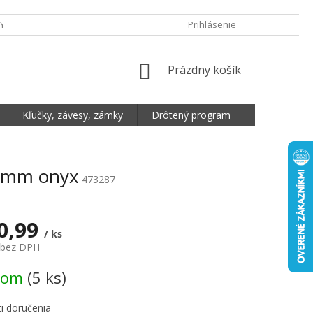
Y OCHRANY OSOBNÝCH ÚDAJOV
DOPRAVA A PLATBA
Prihlásenie
REKLAMA
NÁKUPNÝ KOŠÍK
Prázdny košík
Kľučky, závesy, zámky
Drôtený program
Plošné mate
0mm onyx
473287
0,99
/ ks
 bez DPH
vá cena:
dom
(5 ks)
i doručenia