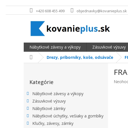
Prejsť na obsah
+420 608 455 499
objednavky@kovanieplus.sk
Nábytkové závesy a výkopy
Zásuvkové výsuvy
Domov
Drezy, príborníky, koše, odsávače
F
BOČNÝ PANEL
FRA
Preskočiť kategórie
Kategórie
Priemer
Neohod
Nábytkové závesy a výkopy
Zásuvkové výsuvy
Nábytkové zámky
Nábytkové úchytky, vešiaky a gombíky
Kľučky, závesy, zámky