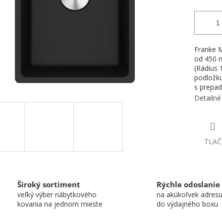
Franke M
od 450 
(Rádius
podložku
s prepa
Detailné
TLAČ
Široký sortiment
Rýchle odoslanie
veľký výber nábytkového
na akúkoľvek adres
kovania na jednom mieste
do výdajného boxu