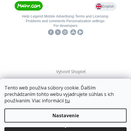
Vytvoril Shoptet
Tento web používa súbory cookie. Ďalším
Copyright 2026
kovanieplus
. Všetky práva vyhradené.
prechádzaním tohto webu vyjadrujete súhlas s ich
používaním. Viac informácií
tu
.
Doprava zadarmo
pre balíkové zásielky v hodnote
nad
120 EUR*
.
Nastavenie
Viac informácií o doprave a platbe.
Balíky zasielame už od
4 EUR
.