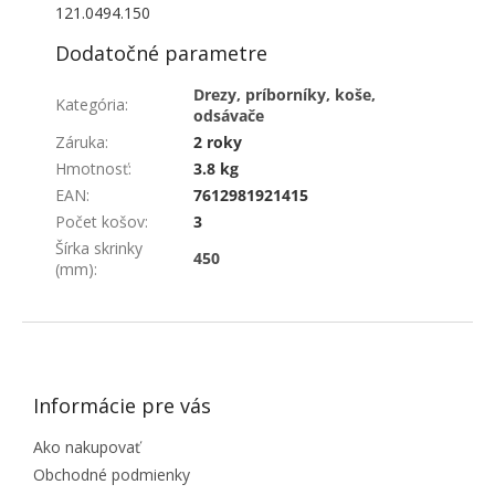
121.0494.150
Dodatočné parametre
Drezy, príborníky, koše,
Kategória
:
odsávače
Záruka
:
2 roky
Hmotnosť
:
3.8 kg
EAN
:
7612981921415
Počet košov
:
3
Šírka skrinky
450
(mm)
:
ZÁPÄTIE
Informácie pre vás
Ako nakupovať
Obchodné podmienky