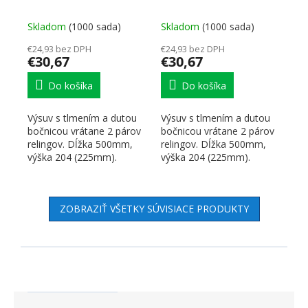
Skladom
(1000 sada)
Skladom
(1000 sada)
€24,93 bez DPH
€24,93 bez DPH
€30,67
€30,67
Do košíka
Do košíka
Výsuv s tlmením a dutou
Výsuv s tlmením a dutou
bočnicou vrátane 2 párov
bočnicou vrátane 2 párov
relingov. Dĺžka 500mm,
relingov. Dĺžka 500mm,
výška 204 (225mm).
výška 204 (225mm).
Nosnosť do 35kg. Farba...
Nosnosť do 35kg. Farba...
ZOBRAZIŤ VŠETKY SÚVISIACE PRODUKTY