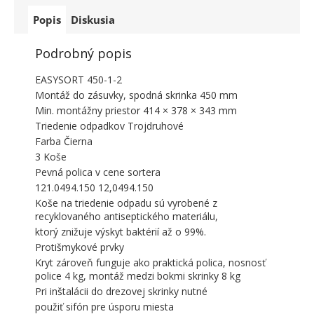
Popis
Diskusia
Podrobný popis
EASYSORT 450-1-2
Montáž do zásuvky, spodná skrinka 450 mm
Min. montážny priestor 414 × 378 × 343 mm
Triedenie odpadkov Trojdruhové
Farba Čierna
3 Koše
Pevná polica v cene sortera
121.0494.150 12,0494.150
Koše na triedenie odpadu sú vyrobené z
recyklovaného antiseptického materiálu,
ktorý znižuje výskyt baktérií až o 99%.
Protišmykové prvky
Kryt zároveň funguje ako praktická polica, nosnosť
police 4 kg, montáž medzi bokmi skrinky 8 kg
Pri inštalácii do drezovej skrinky nutné
použiť sifón pre úsporu miesta