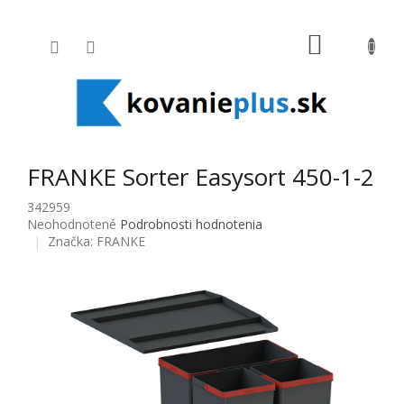
Prejsť na obsah
NÁKUPNÝ
FRANKE Sorter Easysort 450-1-2
342959
Priemerné hodnotenie produktu je 0,0 z 5 hviezdičiek.
Neohodnotené
Podrobnosti hodnotenia
Značka:
FRANKE