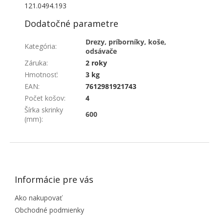
121.0494.193
Dodatočné parametre
Drezy, príborníky, koše,
Kategória
:
odsávače
Záruka
:
2 roky
Hmotnosť
:
3 kg
EAN
:
7612981921743
Počet košov
:
4
Šírka skrinky
600
(mm)
:
ZÁPÄTIE
Informácie pre vás
Ako nakupovať
Obchodné podmienky