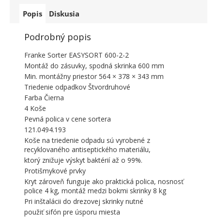
Popis
Diskusia
Podrobný popis
Franke Sorter EASYSORT 600-2-2
Montáž do zásuvky, spodná skrinka 600 mm
Min. montážny priestor 564 × 378 × 343 mm
Triedenie odpadkov Štvordruhové
Farba Čierna
4 Koše
Pevná polica v cene sortera
121.0494.193
Koše na triedenie odpadu sú vyrobené z
recyklovaného antiseptického materiálu,
ktorý znižuje výskyt baktérií až o 99%.
Protišmykové prvky
Kryt zároveň funguje ako praktická polica, nosnosť
police 4 kg, montáž medzi bokmi skrinky 8 kg
Pri inštalácii do drezovej skrinky nutné
použiť sifón pre úsporu miesta