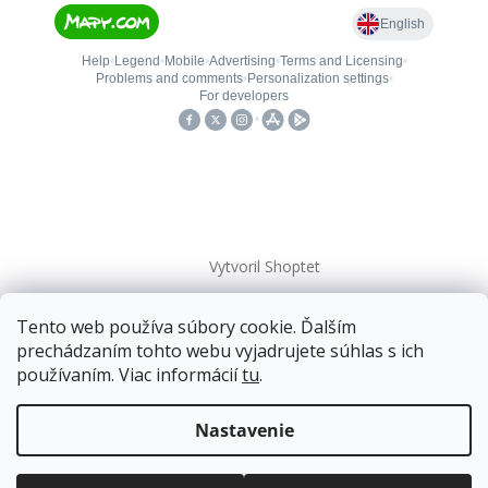
Vytvoril Shoptet
Tento web používa súbory cookie. Ďalším
Copyright 2026
kovanieplus
. Všetky práva vyhradené.
prechádzaním tohto webu vyjadrujete súhlas s ich
používaním. Viac informácií
tu
.
Doprava zadarmo
pre balíkové zásielky v hodnote
nad
120 EUR*
.
Nastavenie
Viac informácií o doprave a platbe.
Balíky zasielame už od
4 EUR
.