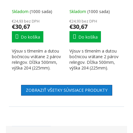
Skladom
(1000 sada)
Skladom
(1000 sada)
€24,93 bez DPH
€24,93 bez DPH
€30,67
€30,67
Do košíka
Do košíka
Výsuv s tlmením a dutou
Výsuv s tlmením a dutou
bočnicou vrátane 2 párov
bočnicou vrátane 2 párov
relingov. Dĺžka 500mm,
relingov. Dĺžka 500mm,
výška 204 (225mm).
výška 204 (225mm).
Nosnosť do 35kg. Farba...
Nosnosť do 35kg. Farba...
ZOBRAZIŤ VŠETKY SÚVISIACE PRODUKTY