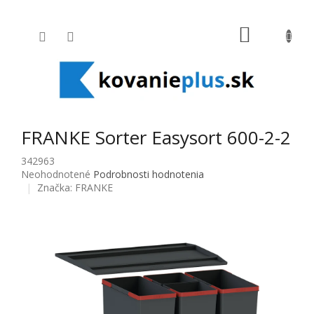
Prejsť na obsah
NÁKUPNÝ
FRANKE Sorter Easysort 600-2-2
342963
Priemerné hodnotenie produktu je 0,0 z 5 hviezdičiek.
Neohodnotené
Podrobnosti hodnotenia
Značka:
FRANKE