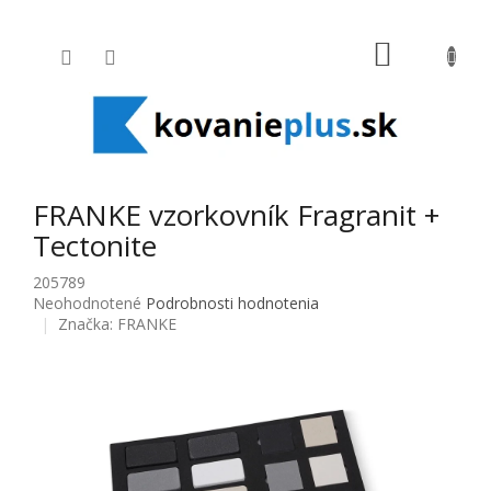
Prejsť na obsah
NÁKUPNÝ
FRANKE vzorkovník Fragranit +
Tectonite
205789
Priemerné hodnotenie produktu je 0,0 z 5 hviezdičiek.
Neohodnotené
Podrobnosti hodnotenia
Značka:
FRANKE