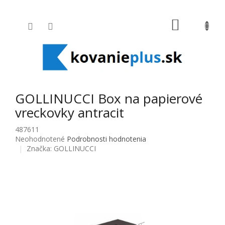
Prejsť na obsah
NÁKUPNÝ
GOLLINUCCI Box na papierové
vreckovky antracit
487611
Priemerné hodnotenie produktu je 0,0 z 5 hviezdičiek.
Neohodnotené
Podrobnosti hodnotenia
Značka:
GOLLINUCCI