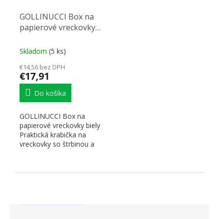
GOLLINUCCI Box na
papierové vreckovky
biely
Skladom
(5 ks)
€14,56 bez DPH
€17,91
Do košíka
GOLLINUCCI Box na
papierové vreckovky biely
Praktická krabička na
vreckovky so štrbinou a
odnímateľným vekom....