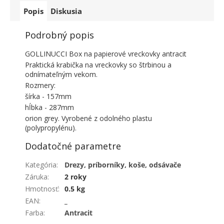
Popis
Diskusia
Podrobný popis
GOLLINUCCI Box na papierové vreckovky antracit
Praktická krabička na vreckovky so štrbinou a
odnímateľným vekom.
Rozmery:
šírka - 157mm
hĺbka - 287mm
orion grey. Vyrobené z odolného plastu
(polypropylénu).
Dodatočné parametre
Kategória
:
Drezy, príborníky, koše, odsávače
Záruka
:
2 roky
Hmotnosť
:
0.5 kg
EAN
:
_
Farba
:
Antracit