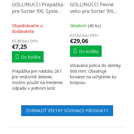
GOLLINUCCI Prepážka
GOLLINUCCI Pevné
pre Sorter 9XL System
veko pre Sorter 9XL
do koša 26 l, sivá
System 600 mm, sivé
Objednávame u
Skladom
(40 ks)
dodávateľa
€23,63 bez DPH
€29,06
€5,89 bez DPH
€7,25
Do košíka
Do košíka
Vstavaná polica do skrinky
Prepážka pre nádobu 26 l
600 mm. Obsahuje
pre vnútorné delenie,
kovanie na uchytenie ku
možno použiť na triedenie
korpusu
odpadu v jednom koši
ZOBRAZIŤ VŠETKY SÚVISIACE PRODUKTY