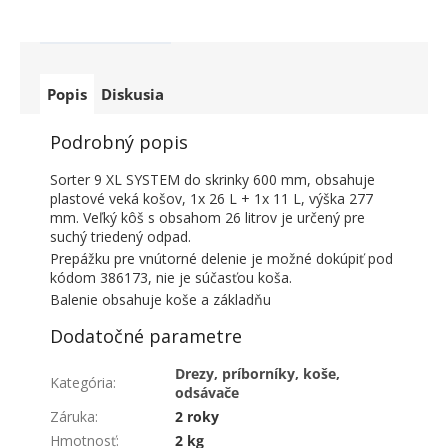
Popis
Diskusia
Podrobný popis
Sorter 9 XL SYSTEM do skrinky 600 mm, obsahuje
plastové veká košov, 1x 26 L + 1x 11 L, výška 277
mm. Veľký kôš s obsahom 26 litrov je určený pre
suchý triedený odpad.
Prepážku pre vnútorné delenie je možné dokúpiť pod
kódom 386173, nie je súčasťou koša.
Balenie obsahuje koše a základňu
Dodatočné parametre
Drezy, príborníky, koše,
Kategória
:
odsávače
Záruka
:
2 roky
Hmotnosť
:
2 kg