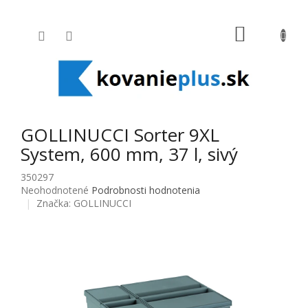
Prejsť na obsah
NÁKUPNÝ
GOLLINUCCI Sorter 9XL
System, 600 mm, 37 l, sivý
350297
Priemerné hodnotenie produktu je 0,0 z 5 hviezdičiek.
Neohodnotené
Podrobnosti hodnotenia
Značka:
GOLLINUCCI