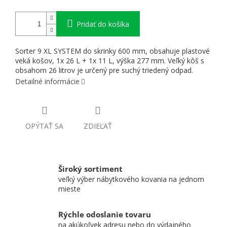
Pridať do košíka
Sorter 9 XL SYSTEM do skrinky 600 mm, obsahuje plastové
veká košov, 1x 26 L + 1x 11 L, výška 277 mm. Veľký kôš s
obsahom 26 litrov je určený pre suchý triedený odpad.
Detailné informácie
OPÝTAŤ SA
ZDIEĽAŤ
Široký sortiment
veľký výber nábytkového kovania na jednom
mieste
Rýchle odoslanie tovaru
na akúkoľvek adresu nebo do výdajného