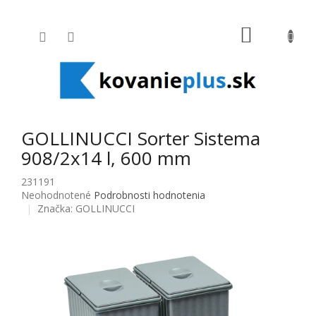
Prejsť na obsah
NÁKUPNÝ
GOLLINUCCI Sorter Sistema
908/2x14 l, 600 mm
231191
Priemerné hodnotenie produktu je 0,0 z 5 hviezdičiek.
Neohodnotené
Podrobnosti hodnotenia
Značka:
GOLLINUCCI