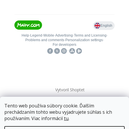
Vytvoril Shoptet
Tento web používa súbory cookie. Ďalším
Copyright 2026
kovanieplus
. Všetky práva vyhradené.
prechádzaním tohto webu vyjadrujete súhlas s ich
používaním. Viac informácií
tu
.
📄 Technická dokumentácia
Doprava zadarmo
pre balíkové zásielky v hodnote