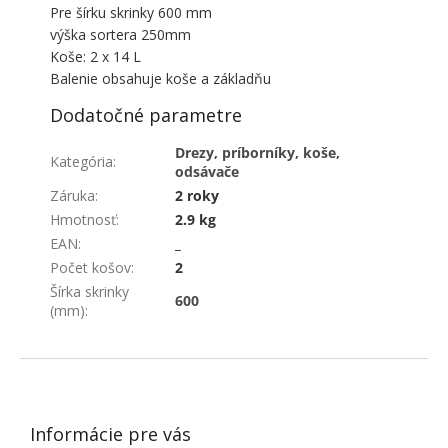
Pre šírku skrinky 600 mm
výška sortera 250mm
Koše: 2 x 14 L
Balenie obsahuje koše a základňu
Dodatočné parametre
Drezy, príborníky, koše,
Kategória
:
odsávače
Záruka
:
2 roky
Hmotnosť
:
2.9 kg
EAN
:
_
Počet košov
:
2
Šírka skrinky
600
(mm)
:
ZÁPÄTIE
Informácie pre vás