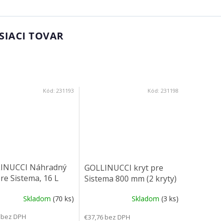
SIACI TOVAR
Kód:
231193
Kód:
231198
INUCCI Náhradný
GOLLINUCCI kryt pre
re Sistema, 16 L
Sistema 800 mm (2 kryty)
Skladom
(70 ks)
Skladom
(3 ks)
 bez DPH
€37,76 bez DPH