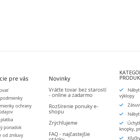
KATEGÓ
PRODUK
cie pre vás
Novinky
Vráťte tovar bez starostí
Nábyt
ovať
- online a zadarmo
výklopy
 podmienky
Zásuv
ienky ochrany
Rozšírenie ponuky e-
shopu
údajov
Nábyt
platba
Zrýchľujeme
Úchytk
ý poriadok
knopky, pr
FAQ - najčastejšie
e od zmluvy
Kľučky
otázky