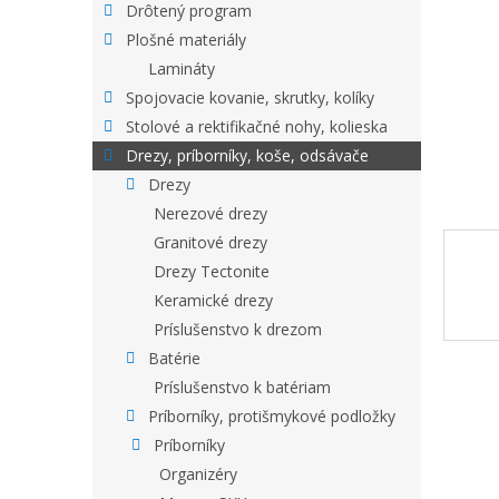
Drôtený program
Plošné materiály
Lamináty
Spojovacie kovanie, skrutky, kolíky
Stolové a rektifikačné nohy, kolieska
Drezy, príborníky, koše, odsávače
Drezy
Nerezové drezy
Granitové drezy
Drezy Tectonite
Keramické drezy
Príslušenstvo k drezom
Batérie
Príslušenstvo k batériam
Príborníky, protišmykové podložky
Príborníky
Organizéry