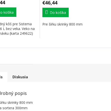
,44
€46,44
o košíka
Do košíka
dný kôš pre Sistema
Pre šírku skrinky 800 mm
6 L bez veka. Veko na
návku (karta 249622)
is
Diskusia
robný popis
šírku skrinky 800 mm
a sortera 300mm