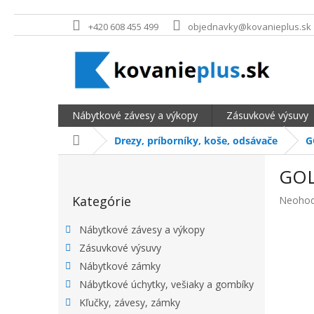
Prejsť na obsah
+420 608 455 499
objednavky@kovanieplus.sk
Nábytkové závesy a výkopy
Zásuvkové výsuvy
Domov
Drezy, príborníky, koše, odsávače
G
BOČNÝ PANEL
GOL
Preskočiť kategórie
Kategórie
Priemer
Neohod
Nábytkové závesy a výkopy
Zásuvkové výsuvy
Nábytkové zámky
Nábytkové úchytky, vešiaky a gombíky
Kľučky, závesy, zámky