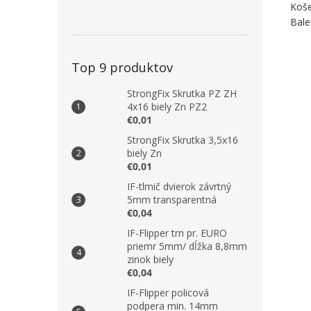
Koše
Bale
Top 9 produktov
StrongFix Skrutka PZ ZH
4x16 biely Zn PZ2
€0,01
StrongFix Skrutka 3,5x16
biely Zn
€0,01
IF-tlmič dvierok závrtný
5mm transparentná
€0,04
IF-Flipper trn pr. EURO
priemr 5mm/ dĺžka 8,8mm
zinok biely
€0,04
IF-Flipper policová
podpera min. 14mm