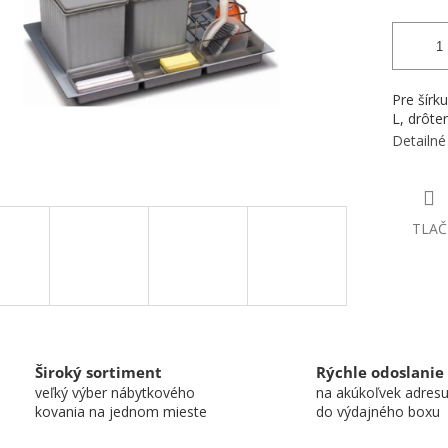
Pre šírk
L, drôte
Detailné
TLAČ
Široký sortiment
Rýchle odoslanie
veľký výber nábytkového
na akúkoľvek adres
kovania na jednom mieste
do výdajného boxu