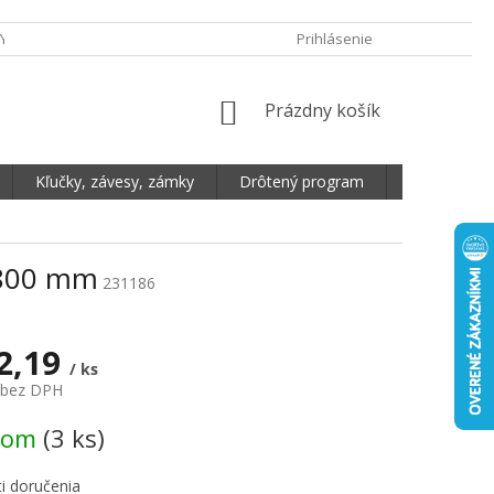
Y OCHRANY OSOBNÝCH ÚDAJOV
DOPRAVA A PLATBA
Prihlásenie
REKLAMA
NÁKUPNÝ KOŠÍK
Prázdny košík
Kľučky, závesy, zámky
Drôtený program
Plošné mate
 800 mm
231186
2,19
/ ks
 bez DPH
vá cena:
dom
(3 ks)
i doručenia