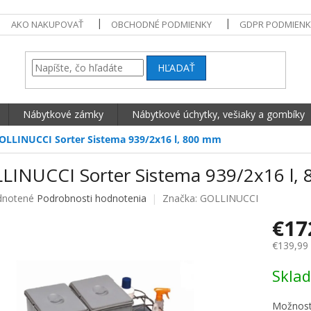
AKO NAKUPOVAŤ
OBCHODNÉ PODMIENKY
GDPR PODMIENK
HĽADAŤ
Nábytkové zámky
Nábytkové úchytky, vešiaky a gombíky
OLLINUCCI Sorter Sistema 939/2x16 l, 800 mm
LINUCCI Sorter Sistema 939/2x16 l,
né hodnotenie produktu je 0,0 z 5 hviezdičiek.
notené
Podrobnosti hodnotenia
Značka:
GOLLINUCCI
€17
€139,99
Jednotko
Skla
Možnost