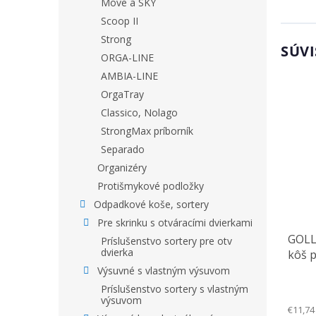
Move a SKY
Scoop II
Strong
SÚVI
ORGA-LINE
AMBIA-LINE
OrgaTray
Classico, Nolago
StrongMax príborník
Separado
Organizéry
Protišmykové podložky
Odpadkové koše, sortery
Pre skrinku s otváracími dvierkami
GOLL
Príslušenstvo sortery pre otv
dvierka
kôš p
Výsuvné s vlastným výsuvom
Príslušenstvo sortery s vlastným
výsuvom
€11,74