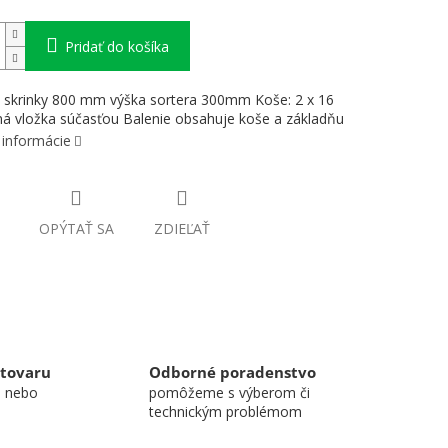
Pridať do košíka
u skrinky 800 mm výška sortera 300mm Koše: 2 x 16
ná vložka súčasťou Balenie obsahuje koše a základňu
 informácie
OPÝTAŤ SA
ZDIEĽAŤ
 tovaru
Odborné poradenstvo
u nebo
pomôžeme s výberom či
technickým problémom