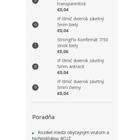
transparentná
€0,04
IF-tlmič dvierok závrtný
5mm biely
€0,04
StrongFix Konfirmát 7/50
zinok biely
€0,06
IF-tlmič dvierok závrtný
5mm antracit
€0,04
IF-tlmič dvierok závrtný
5mm čierny
€0,04
Poradňa
Rozdiel medzi obyčajným vrutom a
technológiou 4CUT