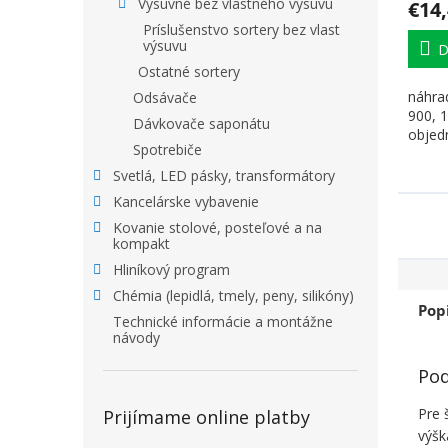
Výsuvné bez vlastného výsuvu
€14
Príslušenstvo sortery bez vlast
výsuvu
D
Ostatné sortery
náhra
Odsávače
900, 1
Dávkovače saponátu
objed
Spotrebiče
Svetlá, LED pásky, transformátory
Kancelárske vybavenie
Kovanie stolové, posteľové a na
kompakt
Hliníkový program
Chémia (lepidlá, tmely, peny, silikóny)
Pop
Technické informácie a montážne
návody
Pod
Pre 
Prijímame online platby
výšk