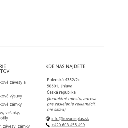
RIE
KDE NÁS NÁJDETE
TOV
Polenská 4382/2c
kové závesy a
58601, Jihlava
Česká republika
kové výsuvy
(kontaktné miesto, adresa
pre zasielanie reklamácií,
kové zámky
nie sklad)
y, vešiaky,
ofily
info@kovanieplus.sk
+420 608 455 499
, závesy, zámky