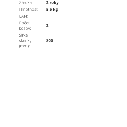
Záruka
:
2 roky
Hmotnosť
:
5.5 kg
EAN
:
_
Počet
2
košov
:
Šírka
skrinky
800
(mm)
: