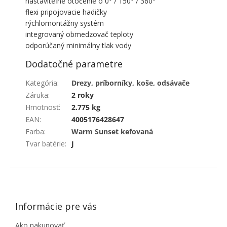
nastaviteľné otočenie o 0° / 150° / 360°
flexi pripojovacie hadičky
rýchlomontážny systém
integrovaný obmedzovač teploty
odporúčaný minimálny tlak vody
Dodatočné parametre
Kategória
:
Drezy, príborníky, koše, odsávače
Záruka
:
2 roky
Hmotnosť
:
2.775 kg
EAN
:
4005176428647
Farba
:
Warm Sunset kefovaná
Tvar batérie
:
J
ZÁPÄTIE
Informácie pre vás
Ako nakupovať