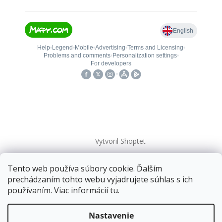
Vytvoril Shoptet
Tento web používa súbory cookie. Ďalším
Copyright 2026
kovanieplus
. Všetky práva vyhradené.
prechádzaním tohto webu vyjadrujete súhlas s ich
používaním. Viac informácií
tu
.
📄 Technická dokumentácia
Doprava zadarmo
pre balíkové zásielky v hodnote
nad
120 EUR*
.
Nastavenie