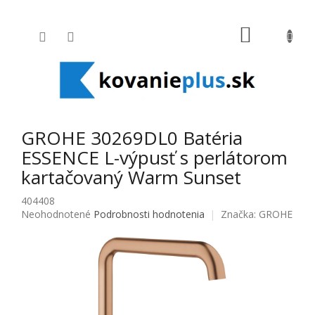
Prejsť na obsah
NÁKUPNÝ
GROHE 30269DL0 Batéria
ESSENCE L-výpusť s perlátorom
kartačovaný Warm Sunset
404408
Priemerné hodnotenie produktu je 0,0 z 5 hviezdičiek.
Neohodnotené
Podrobnosti hodnotenia
Značka:
GROHE