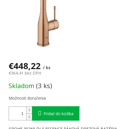
€448,22
/ ks
€364,41 bez DPH
Jednotková cena:
Skladom
(3 ks)
Možnosti doručenia
Pridať do košíka
GROHE 30269 DL0 ESSENCE PÁKOVÁ DREZOVÁ BATÉRIA