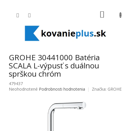
Prejsť na obsah
NÁKUPNÝ
GROHE 30441000 Batéria
SCALA L-výpusť s duálnou
sprškou chróm
479437
Priemerné hodnotenie produktu je 0,0 z 5 hviezdičiek.
Neohodnotené
Podrobnosti hodnotenia
Značka:
GROHE