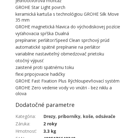
jednootvorová montáž
GROHE Star Light povrch
keramická kartuša s technológiou GROHE Silk Move
35 mm
GROHE magnetická hlavica do východiskovej pozície
vyťahovacia spŕška Dualná
prepínanie: perlátor/Speed Clean sprchový prúd
automatické spätné prepínanie na perlátor
variabilne nastaviteľný obmedzovač prietoku
otočný výpusť
zaistené proti spätnému toku
flexi pripojovacie hadičky
GROHE Fast Fixation Plus Rýchloupevňovací systém
GROHE Zero vedenie vody vo vnútri - bez niklu a
olova
Dodatočné parametre
Kategória
:
Drezy, príborníky, koše, odsávače
Záruka
:
2 roky
Hmotnosť
:
3.3 kg