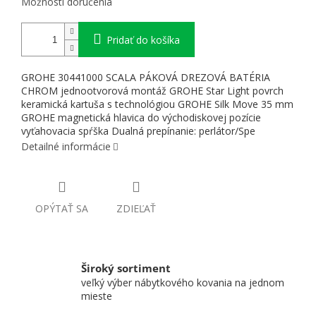
Možnosti doručenia
Pridať do košíka
GROHE 30441000 SCALA PÁKOVÁ DREZOVÁ BATÉRIA
CHROM jednootvorová montáž GROHE Star Light povrch
keramická kartuša s technológiou GROHE Silk Move 35 mm
GROHE magnetická hlavica do východiskovej pozície
vyťahovacia spŕška Dualná prepínanie: perlátor/Spe
Detailné informácie
OPÝTAŤ SA
ZDIEĽAŤ
Široký sortiment
veľký výber nábytkového kovania na jednom
mieste