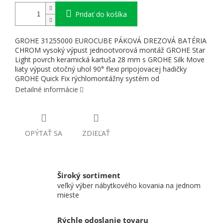
Pridať do košíka
GROHE 31255000 EUROCUBE PÁKOVÁ DREZOVÁ BATÉRIA
CHROM vysoký výpust jednootvorová montáž GROHE Star
Light povrch keramická kartuša 28 mm s GROHE Silk Move
liaty výpust otočný uhol 90° flexi pripojovacej hadičky
GROHE Quick Fix rýchlomontážny systém od
Detailné informácie
OPÝTAŤ SA
ZDIEĽAŤ
Široký sortiment
veľký výber nábytkového kovania na jednom
mieste
Rýchle odoslanie tovaru