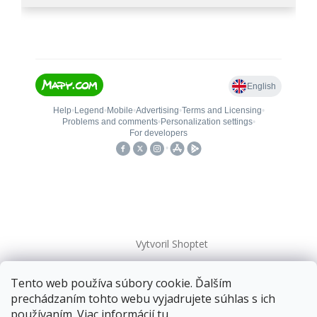
Vytvoril Shoptet
Tento web používa súbory cookie. Ďalším
Copyright 2026
kovanieplus
. Všetky práva vyhradené.
prechádzaním tohto webu vyjadrujete súhlas s ich
používaním. Viac informácií
tu
.