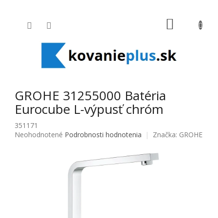
Prejsť na obsah
NÁKUPNÝ
GROHE 31255000 Batéria
Eurocube L-výpusť chróm
351171
Priemerné hodnotenie produktu je 0,0 z 5 hviezdičiek.
Neohodnotené
Podrobnosti hodnotenia
Značka:
GROHE