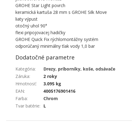
GROHE Star Light povrch
keramická kartuša 28 mm s GROHE Silk Move
liaty výpust
otočný uhol 90°
flexi pripojovacej hadičky
GROHE Quick Fix rýchlomontážny systém
odporúčaný minimálny tlak vody 1,0 bar
Dodatočné parametre
Kategória
:
Drezy, príborníky, koše, odsávače
Záruka
:
2 roky
Hmotnosť
:
3.095 kg
EAN
:
4005176901416
Farba
:
Chrom
Tvar batérie
:
L
ZÁPÄTIE