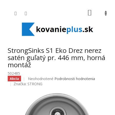
Prejsť na obsah
NÁKUPNÝ
StrongSinks S1 Eko Drez nerez
satén guľatý pr. 446 mm, horná
montáž
502485
Priemerné hodnotenie produktu je 0,0 z 5 hviezdičiek
Neohodnotené
Podrobnosti hodnotenia
Akcia
Značka:
STRONG