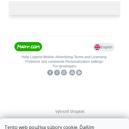
Vytvoril Shoptet
Tento web používa súbory cookie. Ďalším
Copyright 2026
kovanieplus
. Všetky práva vyhradené.