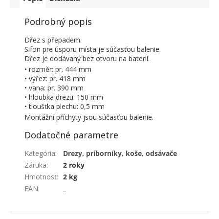
Podrobný popis
Dřez s přepadem.
Sifon pre úsporu místa je súčasťou balenie.
Dřez je dodávaný bez otvoru na baterii.
• rozměr: pr. 444 mm
• výřez: pr. 418 mm
• vana: pr. 390 mm
• hloubka drezu: 150 mm
• tloušťka plechu: 0,5 mm
Montážní příchyty jsou súčasťou balenie.
Dodatočné parametre
Kategória
:
Drezy, príborníky, koše, odsávače
Záruka
:
2 roky
Hmotnosť
:
2 kg
EAN
:
_
ZÁPÄTIE