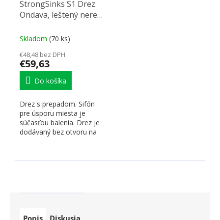
StrongSinks S1 Drez
Ondava, leštený nerez
guľatý pr. 446mm,
horná montáž
Skladom
(70 ks)
€48,48 bez DPH
€59,63
Do košíka
Drez s prepadom. Sifón
pre úsporu miesta je
súčasťou balenia. Drez je
dodávaný bez otvoru na
batériu. rozmer: pr. 444...
Popis
Diskusia