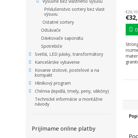
grani
Výsuvné bez vlastného výsuvu
Príslušenstvo sortery bez vlast
€26,10
výsuvu
€32
Ostatné sortery
D
Odsávače
Dávkovače saponátu
Strong
Spotrebiče
rozm
Svetlá, LED pásky, transformátory
mater
grani
Kancelárske vybavenie
430 a
Kovanie stolové, posteľové a na
kompakt
Hliníkový program
Chémia (lepidlá, tmely, peny, silikóny)
Technické informácie a montážne
návody
Pop
Prijímame online platby
Pod