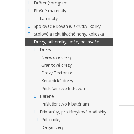
Drôtený program
Plošné materiály
Lamináty
Spojovacie kovanie, skrutky, kolíky
Stolové a rektifikačné nohy, kolieska
Drezy, príborníky, koše, odsávače
Drezy
Nerezové drezy
Granitové drezy
Drezy Tectonite
Keramické drezy
Príslušenstvo k drezom
Batérie
Príslušenstvo k batériam
Príborníky, protišmykové podložky
Príborníky
Organizéry