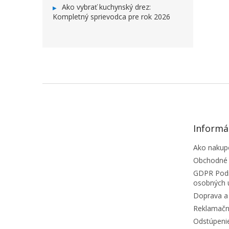
Ako vybrať kuchynský drez:
Kompletný sprievodca pre rok 2026
ZÁPÄTIE
Informá
Ako nakup
Obchodné
GDPR Podm
osobných 
Doprava a 
Reklamačn
Odstúpeni