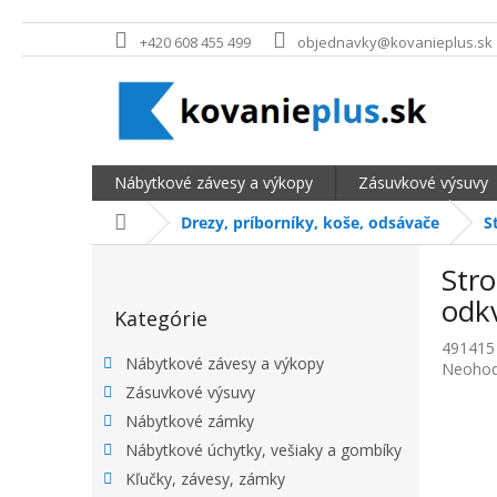
Prejsť na obsah
+420 608 455 499
objednavky@kovanieplus.sk
Nábytkové závesy a výkopy
Zásuvkové výsuvy
Domov
Drezy, príborníky, koše, odsávače
S
BOČNÝ PANEL
Str
Preskočiť kategórie
odkv
Kategórie
491415
Nábytkové závesy a výkopy
Priemer
Neohod
Zásuvkové výsuvy
Nábytkové zámky
Nábytkové úchytky, vešiaky a gombíky
Kľučky, závesy, zámky