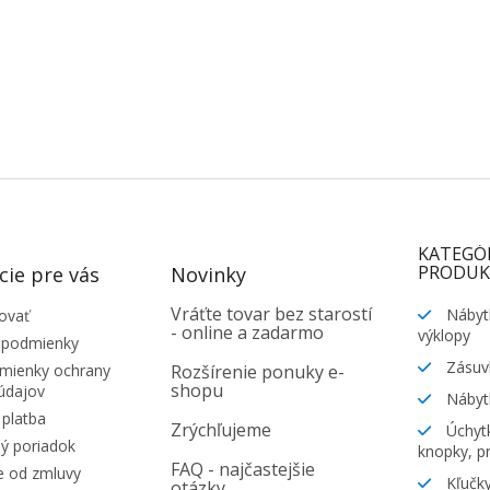
KATEGÓ
PRODUK
cie pre vás
Novinky
Vráťte tovar bez starostí
Nábyt
ovať
- online a zadarmo
výklopy
 podmienky
Zásuv
ienky ochrany
Rozšírenie ponuky e-
shopu
údajov
Nábyt
platba
Zrýchľujeme
Úchytk
ý poriadok
knopky, pr
FAQ - najčastejšie
e od zmluvy
Kľučky
otázky