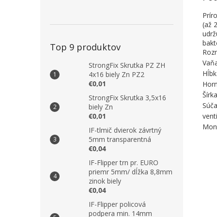
Prír
(až 
udrž
bakt
Top 9 produktov
Rozm
Vaňa
StrongFix Skrutka PZ ZH
Hĺb
4x16 biely Zn PZ2
€0,01
Horn
Šírk
StrongFix Skrutka 3,5x16
Súča
biely Zn
€0,01
vent
Mont
IF-tlmič dvierok závrtný
5mm transparentná
€0,04
IF-Flipper trn pr. EURO
priemr 5mm/ dĺžka 8,8mm
zinok biely
€0,04
IF-Flipper policová
podpera min. 14mm