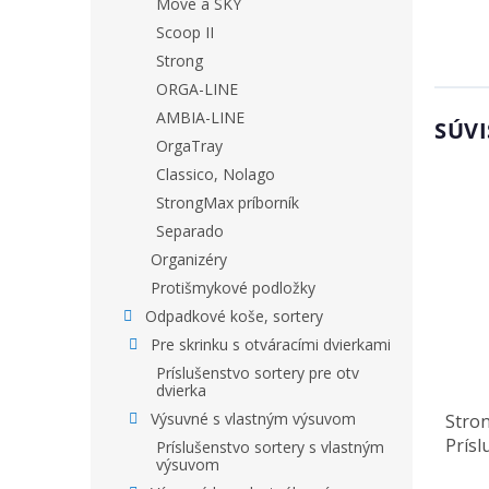
Move a SKY
Scoop II
Strong
ORGA-LINE
AMBIA-LINE
SÚVI
OrgaTray
Classico, Nolago
StrongMax príborník
Separado
Organizéry
Protišmykové podložky
Odpadkové koše, sortery
Pre skrinku s otváracími dvierkami
Príslušenstvo sortery pre otv
dvierka
Výsuvné s vlastným výsuvom
Stro
Prísl
Príslušenstvo sortery s vlastným
výsuvom
rošt