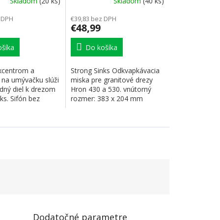
Skladom
(20 ks)
Skladom
(40 ks)
nerez, pre granitové
drezy
 DPH
€39,83 bez DPH
€48,99
šíka
Do košíka
excentrom a
Strong Sinks Odkvapkávacia
na umývačku slúži
miska pre granitové drezy
dný diel k drezom
Hron 430 a 530. vnútorný
ks. Sifón bez
rozmer: 383 x 204 mm
...
vonkajší rozmer:...
Dodatočné parametre