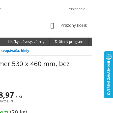
Y OCHRANY OSOBNÝCH ÚDAJOV
DOPRAVA A PLATBA
Prihlásenie
REKLAMA
NÁKUPNÝ KOŠÍK
Prázdny košík
Kľučky, závesy, zámky
Drôtený program
Plošné mate
dkvapávača, biely
zmer 530 x 460 mm, bez
8,97
/ ks
 bez DPH
vá cena:
dom
(20 ks)