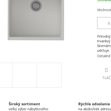
Možnost
Prírodný
trvanlivý
škvrnám 
udržuje.
Detailné
TLAČ
Široký sortiment
Rýchle odoslanie
veľký výber nábytkového
na akúkoľvek adres