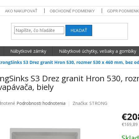
AKO NAKUPOVAŤ
OBCHODNÉ PODMIENKY
GDPR PODMIENK
HĽADAŤ
Nábytkové zámky
Nábytkové úchytky, vešiaky a gombíky
trongSinks S3 Drez granit Hron 530, rozmer 530 x 460 mm, bez o
ongSinks S3 Drez granit Hron 530, ro
apávača, biely
né hodnotenie produktu je 0,0 z 5 hviezdičiek.
notené
Podrobnosti hodnotenia
Značka:
STRONG
€20
€169,89
Jednotko
Skla