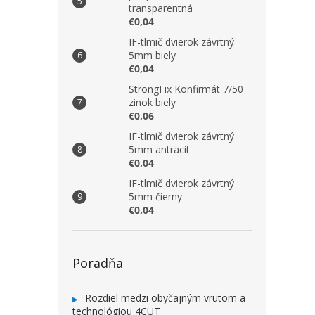
transparentná
€0,04
IF-tlmič dvierok závrtný
5mm biely
€0,04
StrongFix Konfirmát 7/50
zinok biely
€0,06
IF-tlmič dvierok závrtný
5mm antracit
€0,04
IF-tlmič dvierok závrtný
5mm čierny
€0,04
Poradňa
Rozdiel medzi obyčajným vrutom a
technológiou 4CUT