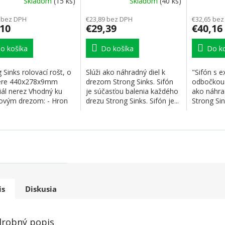
Skladom
(15 ks)
Skladom
(40 ks)
tové drezy
drezy
 bez DPH
€23,89 bez DPH
€32,65 bez
,10
€29,39
€40,16
o košíka
Do košíka
Do ko
 Sinks rolovací rošt, o
Slúži ako náhradný diel k
"Sifón s 
ere 440x278x9mm
drezom Strong Sinks. Sifón
odbočkou 
iál nerez Vhodný ku
je súčasťou balenia každého
ako náhra
tovým drezom: - Hron
drezu Strong Sinks. Sifón je...
Strong Sin
 530
excentru je
is
Diskusia
robný popis