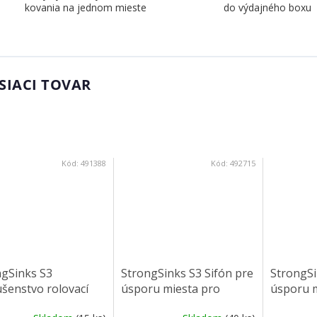
kovania na jednom mieste
do výdajného boxu
SIACI TOVAR
Kód:
491388
Kód:
492715
ngSinks S3
StrongSinks S3 Sifón pre
StrongSi
ušenstvo rolovací
úsporu miesta pro
úsporu m
 440x278x9mm pre
granitové drezy
excentro