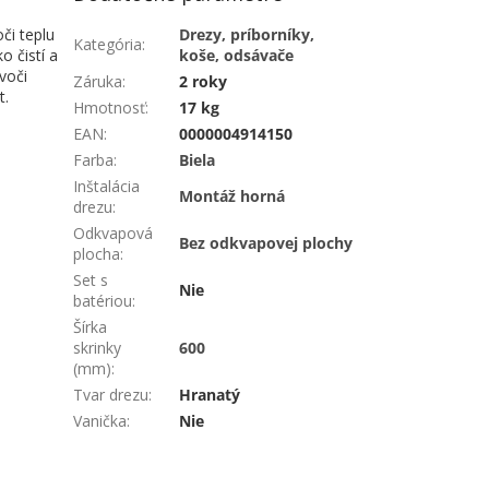
či teplu
Drezy, príborníky,
Kategória
:
o čistí a
koše, odsávače
voči
Záruka
:
2 roky
t.
Hmotnosť
:
17 kg
EAN
:
0000004914150
Farba
:
Biela
Inštalácia
Montáž horná
drezu
:
Odkvapová
Bez odkvapovej plochy
plocha
:
Set s
Nie
batériou
:
Šírka
skrinky
600
(mm)
:
Tvar drezu
:
Hranatý
Vanička
:
Nie