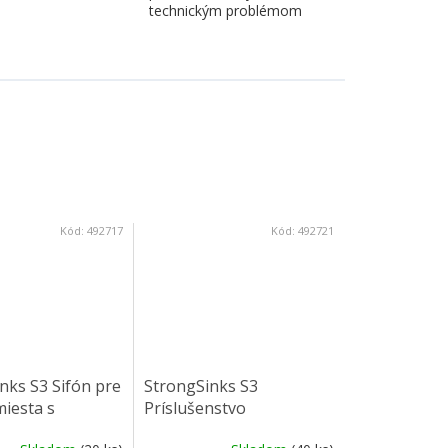
technickým problémom
Kód:
492717
Kód:
492721
nks S3 Sifón pre
StrongSinks S3
iesta s
Príslušenstvo
m pre granitové
odkvapávacia miska