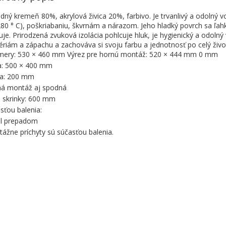
odný kremeň 80%, akrylová živica 20%, farbivo. Je trvanlivý a odolný vo
280 ° C), poškriabaniu, škvrnám a nárazom. Jeho hladký povrch sa ľahk
uje. Prirodzená zvuková izolácia pohlcuje hluk, je hygienický a odolný 
ériám a zápachu a zachováva si svoju farbu a jednotnosť po celý živo
ery: 530 × 460 mm Výrez pre hornú montáž: 520 × 444 mm 0 mm
: 500 × 400 mm
ka: 200 mm
á montáž aj spodná
a skrinky: 600 mm
sťou balenia:
il prepadom
ážne príchyty sú súčasťou balenia.