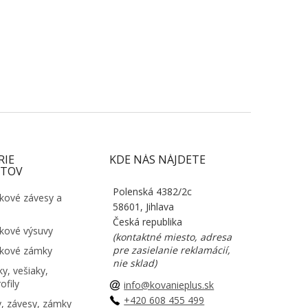
RIE
KDE NÁS NÁJDETE
TOV
Polenská 4382/2c
kové závesy a
58601, Jihlava
Česká republika
kové výsuvy
(kontaktné miesto, adresa
pre zasielanie reklamácií,
kové zámky
nie sklad)
y, vešiaky,
ofily
info@kovanieplus.sk
+420 608 455 499
, závesy, zámky