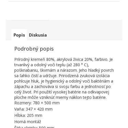
Popis
Diskusia
Podrobný popis
Prírodný kremeň 80%, akrylová živica 20%, farbivo. Je
trvanlivý a odolný voči teplu (až 280 ° C),
poškriabaniu, škvrnám a nárazom. Jeho hladký povrch
sa ľahko čistí a udržuje. Prirodzená zvuková izolácia
pohlcuje hluk, je hygienický a odolný voči baktériám a
zápachu a zachováva si svoju farbu a jednotnosť po
celý život. Pri použití vysokej batérie na odkvapovej
ploche môže vzniknúť mierny náklon tejto batérie.
Rozmery: 780 × 500 mm
Vaňa: 347 × 420 mm
Hĺbka: 205 mm
Horná montáž
Šírka skrinky: 500 mm