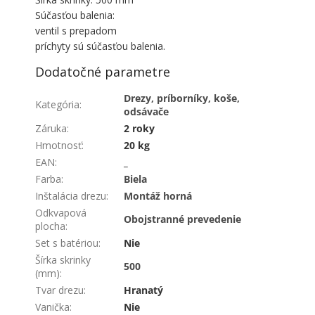
Súčasťou balenia:
ventil s prepadom
príchyty sú súčasťou balenia.
Dodatočné parametre
Drezy, príborníky, koše,
Kategória
:
odsávače
Záruka
:
2 roky
Hmotnosť
:
20 kg
EAN
:
_
Farba
:
Biela
Inštalácia drezu
:
Montáž horná
Odkvapová
Obojstranné prevedenie
plocha
:
Set s batériou
:
Nie
Šírka skrinky
500
(mm)
:
Tvar drezu
:
Hranatý
Vanička
:
Nie