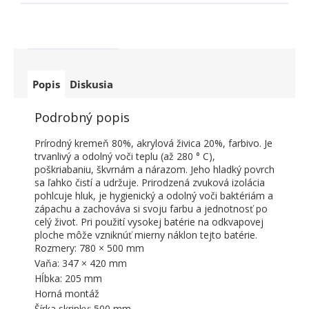
Popis
Diskusia
Podrobný popis
Prírodný kremeň 80%, akrylová živica 20%, farbivo. Je
trvanlivý a odolný voči teplu (až 280 ° C),
poškriabaniu, škvrnám a nárazom. Jeho hladký povrch
sa ľahko čistí a udržuje. Prirodzená zvuková izolácia
pohlcuje hluk, je hygienický a odolný voči baktériám a
zápachu a zachováva si svoju farbu a jednotnosť po
celý život. Pri použití vysokej batérie na odkvapovej
ploche môže vzniknúť mierny náklon tejto batérie.
Rozmery: 780 × 500 mm
Vaňa: 347 × 420 mm
Hĺbka: 205 mm
Horná montáž
Šírka skrinky: 500 mm