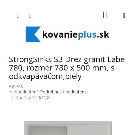
Prejsť na obsah
NÁKUPNÝ
StrongSinks S3 Drez granit Labe
780, rozmer 780 x 500 mm, s
odkvapávačom,biely
491410
Priemerné hodnotenie produktu je 0,0 z 5 hviezdičiek.
Neohodnotené
Podrobnosti hodnotenia
Značka:
STRONG