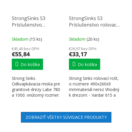
StrongSinks S3
StrongSinks S3
Príslušenstvo
Príslušenstvo rolovací
odkvapávacia miska
rošt 490x260x9 mmpre
nerez, pre granitové
granitové drezy
Skladom
(15 ks)
Skladom
(20 ks)
drezy
€45,40 bez DPH
€26,97 bez DPH
€55,84
€33,17
Do košíka
Do košíka
Strong Sinks
Strong Sinks rolovací rošt,
Odkvapkávacia miska pre
o rozmere 490x260x9
granitové drezy Labe 780
mmmateriál nerez Vhodný
a 1000. vnútorný rozmer:
k drezom: - Vardar 615 a
413 x 204 mm vonkajší
780 - Labe 780 a...
rozmer:...
ZOBRAZIŤ VŠETKY SÚVISIACE PRODUKTY