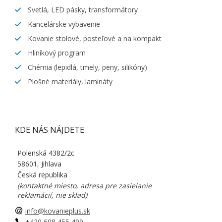
Svetlá, LED pásky, transformátory
Kancelárske vybavenie
Kovanie stolové, posteľové a na kompakt
Hliníkový program
Chémia (lepidlá, tmely, peny, silikóny)
Plošné materiály, lamináty
KDE NÁS NÁJDETE
Polenská 4382/2c
58601, Jihlava
Česká republika
(kontaktné miesto, adresa pre zasielanie
reklamácií, nie sklad)
info@kovanieplus.sk
+420 608 455 499