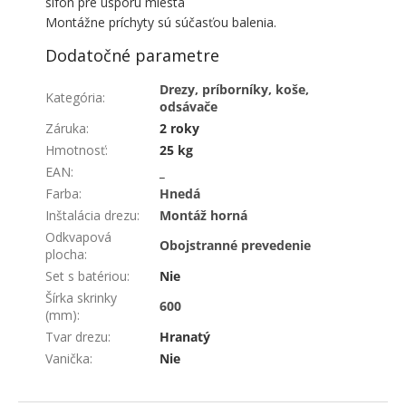
sifón pre úsporu miesta
Montážne príchyty sú súčasťou balenia.
Dodatočné parametre
Drezy, príborníky, koše,
Kategória
:
odsávače
Záruka
:
2 roky
Hmotnosť
:
25 kg
EAN
:
_
Farba
:
Hnedá
Inštalácia drezu
:
Montáž horná
Odkvapová
Obojstranné prevedenie
plocha
:
Set s batériou
:
Nie
Šírka skrinky
600
(mm)
:
Tvar drezu
:
Hranatý
Vanička
:
Nie