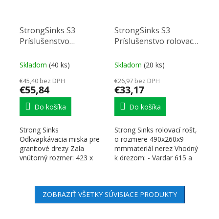
StrongSinks S3
StrongSinks S3
Príslušenstvo
Príslušenstvo rolovací
odkvapávacia miska
rošt 490x260x9 mmpre
nerez, pre granitové
granitové drezy
Skladom
(40 ks)
Skladom
(20 ks)
drezy
€45,40 bez DPH
€26,97 bez DPH
€55,84
€33,17
Do košíka
Do košíka
Strong Sinks
Strong Sinks rolovací rošt,
Odkvapkávacia miska pre
o rozmere 490x260x9
granitové drezy Zala
mmmateriál nerez Vhodný
vnútorný rozmer: 423 x
k drezom: - Vardar 615 a
204 mm vonkajší rozmer:
780 - Labe 780 a...
471 x 252 mm
ZOBRAZIŤ VŠETKY SÚVISIACE PRODUKTY