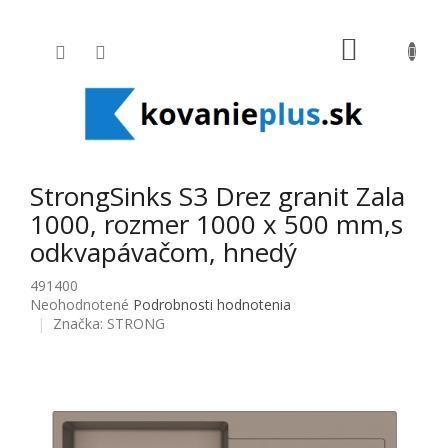
Prejsť na obsah
NÁKUPNÝ
StrongSinks S3 Drez granit Zala
1000, rozmer 1000 x 500 mm,s
odkvapávačom, hnedý
491400
Priemerné hodnotenie produktu je 0,0 z 5 hviezdičiek.
Neohodnotené
Podrobnosti hodnotenia
Značka:
STRONG