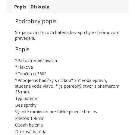
Popis
Diskusia
Podrobný popis
Stojanková drezová batéria bez sprchy v chrómovom
prevedení.
Popis
*Páková zmiešavacia
*Tlaková
*Otočná o 360°
*Pripojenie: hadičky s dĺžkou" 35" voda vpravo,
studená voda vľavo. * Je potrebný otvor s priemerom
35 mm.
Typ batérie
Bez sprchy
Vysoké ramienko pre ľahké plnenie hrncov
Prietok 15l/min.
Obsah balenia
Drezová batéria