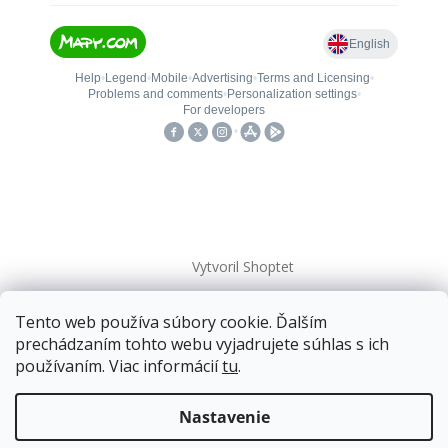
Vytvoril Shoptet
Tento web používa súbory cookie. Ďalším
Copyright 2026
kovanieplus
. Všetky práva vyhradené.
prechádzaním tohto webu vyjadrujete súhlas s ich
používaním. Viac informácií
tu
.
📄 Technická dokumentácia
Doprava zadarmo
pre balíkové zásielky v hodnote
nad
120 EUR*
.
Nastavenie
Viac informácií o doprave a platbe.