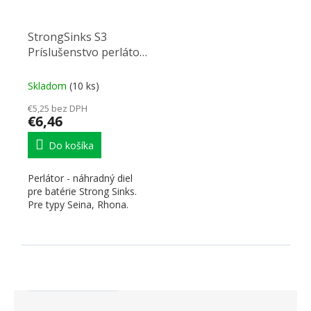
StrongSinks S3
Príslušenstvo perlátor
pre batéria Seina,
Rhona - náhradný díl
Skladom
(10 ks)
€5,25 bez DPH
€6,46
Do košíka
Perlátor - náhradný diel
pre batérie Strong Sinks.
Pre typy Seina, Rhona.