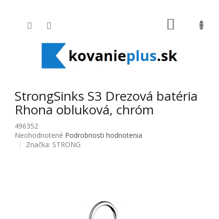
Prejsť na obsah
NÁKUPNÝ
StrongSinks S3 Drezová batéria
Rhona obluková, chróm
496352
Priemerné hodnotenie produktu je 0,0 z 5 hviezdičiek.
Neohodnotené
Podrobnosti hodnotenia
Značka:
STRONG