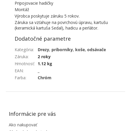
Pripojovacie hadičky
Montáž
Výrobca poskytuje záruku 5 rokov.
Záruka sa vzťahuje na povrchovú úpravu, kartušu
(keramická kartuša Sedal), hadicu a perlátor.
Dodatočné parametre
Kategória
:
Drezy, príborníky, koše, odsávače
Záruka
:
2 roky
Hmotnosť
:
1.12 kg
EAN
:
_
Farba
:
Chróm
ZÁPÄTIE
Informácie pre vás
Ako nakupovať