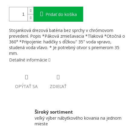
Pridať do košíka
Stojanková drezová batéria bez sprchy v chrómovom
prevedení. Popis *Páková zmiešavacia *Tlaková *Otočná o
360° *Pripojenie: hadičky s dĺžkou" 35" voda vpravo,
studená voda vľavo. * Je potrebný otvor s priemerom 35
mm.
Detailné informácie
OPÝTAŤ SA
ZDIEĽAŤ
Široký sortiment
veľký výber nábytkového kovania na jednom
mieste