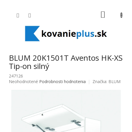
Prejsť na obsah
NÁKUPNÝ
BLUM 20K1501T Aventos HK-XS
Tip-on silný
247126
Priemerné hodnotenie produktu je 0,0 z 5 hviezdičiek.
Neohodnotené
Podrobnosti hodnotenia
Značka:
BLUM