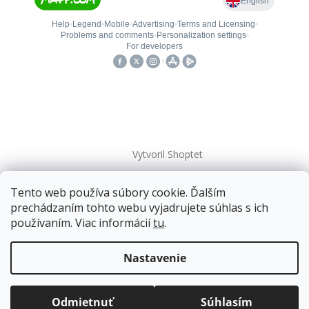
Vytvoril Shoptet
Tento web používa súbory cookie. Ďalším
Copyright 2026
kovanieplus
. Všetky práva vyhradené.
prechádzaním tohto webu vyjadrujete súhlas s ich
používaním. Viac informácií
tu
.
📄 Technická dokumentácia
Doprava zadarmo
pre balíkové zásielky v hodnote
nad
120 EUR*
.
Nastavenie
Viac informácií o doprave a platbe.
Balíky zasielame už od
4 EUR
.
ZRÝCHĽUJEME.
Odmietnuť
Súhlasím