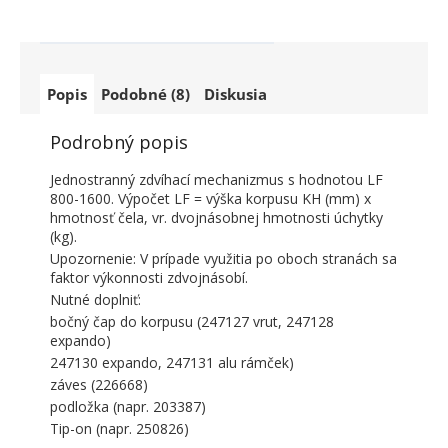
Popis
Podobné (8)
Diskusia
Podrobný popis
Jednostranný zdvíhací mechanizmus s hodnotou LF
800-1600. Výpočet LF = výška korpusu KH (mm) x
hmotnosť čela, vr. dvojnásobnej hmotnosti úchytky
(kg).
Upozornenie: V prípade využitia po oboch stranách sa
faktor výkonnosti zdvojnásobí.
Nutné doplniť:
bočný čap do korpusu (247127 vrut, 247128
expando)
247130 expando, 247131 alu rámček)
záves (226668)
podložka (napr. 203387)
Tip-on (napr. 250826)