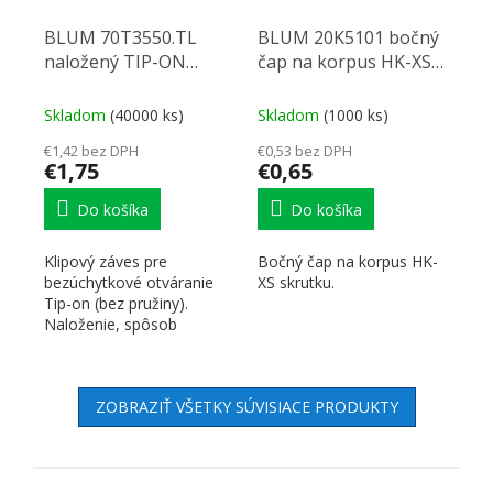
BLUM 70T3550.TL
BLUM 20K5101 bočný
naložený TIP-ON
čap na korpus HK-XS
skrut. 110°
vru
Skladom
(40000 ks)
Skladom
(1000 ks)
€1,42 bez DPH
€0,53 bez DPH
€1,75
€0,65
Do košíka
Do košíka
Klipový záves pre
Bočný čap na korpus HK-
bezúchytkové otváranie
XS skrutku.
Tip-on (bez pružiny).
Naloženie, spôsob
montáže misky a uhol
otvorenia - viď...
ZOBRAZIŤ VŠETKY SÚVISIACE PRODUKTY