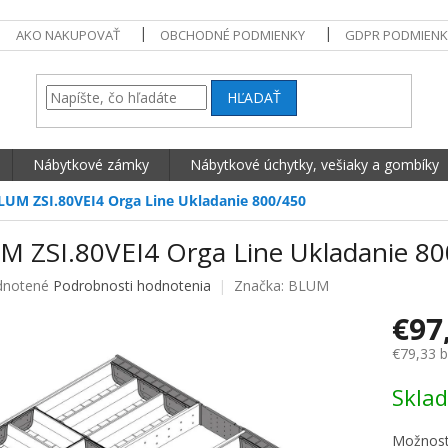
AKO NAKUPOVAŤ
OBCHODNÉ PODMIENKY
GDPR PODMIENK
HĽADAŤ
Nábytkové zámky
Nábytkové úchytky, vešiaky a gombíky
LUM ZSI.80VEI4 Orga Line Ukladanie 800/450
M ZSI.80VEI4 Orga Line Ukladanie 8
né hodnotenie produktu je 0,0 z 5 hviezdičiek.
notené
Podrobnosti hodnotenia
Značka:
BLUM
€97
€79,33 
Jednotko
Skla
Možnost