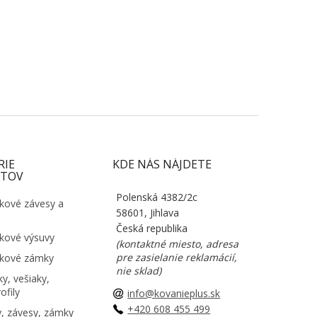
RIE
KDE NÁS NÁJDETE
TOV
Polenská 4382/2c
kové závesy a
58601, Jihlava
Česká republika
kové výsuvy
(kontaktné miesto, adresa
pre zasielanie reklamácií,
kové zámky
nie sklad)
y, vešiaky,
ofily
info@kovanieplus.sk
+420 608 455 499
, závesy, zámky