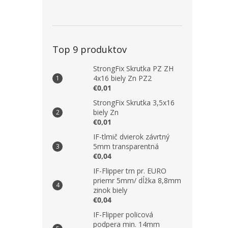
Top 9 produktov
StrongFix Skrutka PZ ZH
4x16 biely Zn PZ2
€0,01
StrongFix Skrutka 3,5x16
biely Zn
€0,01
IF-tlmič dvierok závrtný
5mm transparentná
€0,04
IF-Flipper trn pr. EURO
priemr 5mm/ dĺžka 8,8mm
zinok biely
€0,04
IF-Flipper policová
podpera min. 14mm