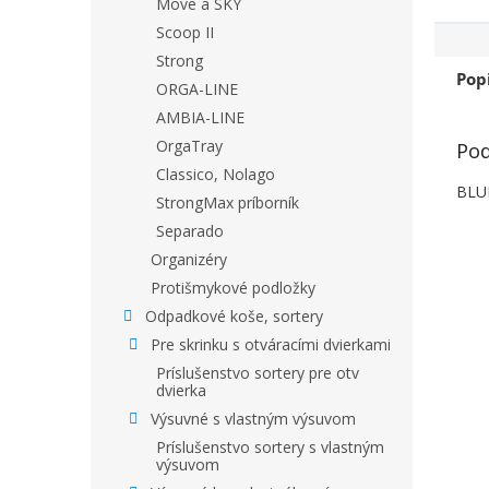
Move a SKY
Scoop II
Strong
Pop
ORGA-LINE
AMBIA-LINE
OrgaTray
Pod
Classico, Nolago
BLUM
StrongMax príborník
Separado
Organizéry
Protišmykové podložky
Odpadkové koše, sortery
Pre skrinku s otváracími dvierkami
Príslušenstvo sortery pre otv
dvierka
Výsuvné s vlastným výsuvom
Príslušenstvo sortery s vlastným
výsuvom