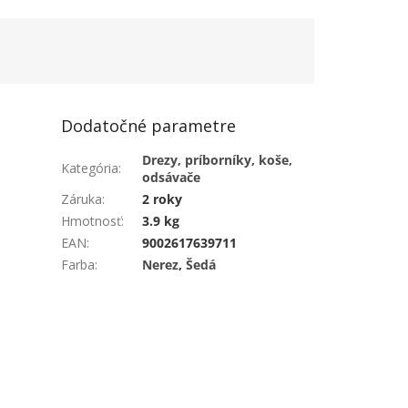
Dodatočné parametre
Drezy, príborníky, koše,
Kategória
:
odsávače
Záruka
:
2 roky
Hmotnosť
:
3.9 kg
EAN
:
9002617639711
Farba
:
Nerez
,
Šedá