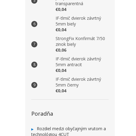
transparentná
€0,04
IF-tlmič dvierok závrtný
5mm biely
€0,04
StrongFix Konfirmát 7/50
zinok biely
€0,06
IF-tlmič dvierok závrtný
5mm antracit
€0,04
IF-tlmič dvierok závrtný
5mm čierny
€0,04
Poradňa
Rozdiel medzi obyčajným vrutom a
technológiou 4CUT