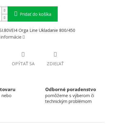
Pridať do košíka
I.80VEI4 Orga Line Ukladanie 800/450
 informácie
OPÝTAŤ SA
ZDIEĽAŤ
 tovaru
Odborné poradenstvo
u nebo
pomôžeme s výberom či
technickým problémom