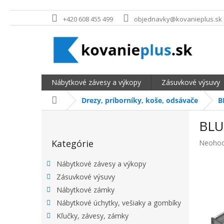
Prejsť na obsah
+420 608 455 499
objednavky@kovanieplus.sk
Nábytkové závesy a výkopy
Zásuvkové výsuvy
Domov
Drezy, príborníky, koše, odsávače
B
BOČNÝ PANEL
BLU
Preskočiť kategórie
Kategórie
Priemer
Neohod
Nábytkové závesy a výkopy
Zásuvkové výsuvy
Nábytkové zámky
Nábytkové úchytky, vešiaky a gombíky
Kľučky, závesy, zámky