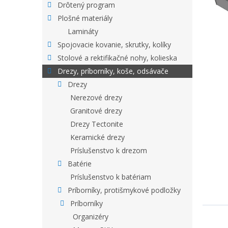
Drôtený program
Plošné materiály
Lamináty
Spojovacie kovanie, skrutky, kolíky
Stolové a rektifikačné nohy, kolieska
Drezy, príborníky, koše, odsávače
Drezy
Nerezové drezy
Granitové drezy
Drezy Tectonite
Keramické drezy
Príslušenstvo k drezom
Batérie
Príslušenstvo k batériam
Príborníky, protišmykové podložky
Príborníky
Organizéry