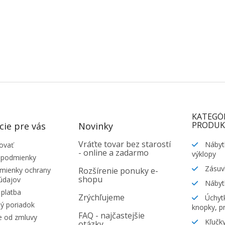
KATEGÓ
PRODUK
cie pre vás
Novinky
Vráťte tovar bez starostí
Nábyt
ovať
- online a zadarmo
výklopy
 podmienky
Zásuv
ienky ochrany
Rozšírenie ponuky e-
shopu
údajov
Nábyt
platba
Zrýchľujeme
Úchytk
ý poriadok
knopky, pr
FAQ - najčastejšie
e od zmluvy
Kľučky
otázky