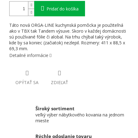
Pridať do košíka
Táto nová ORGA-LINE kuchynská pomôcka je použiteľná
ako v TBX tak Tandem výsuve. Skoro v každej domácnosti
sú používané fólie či alobal. Na trhu chýbal taký výrobok,
kde by sa koniec (začiatok) nezlepil. Rozmery: 411 x 88,5 x
69,3 mm.
Detailné informácie
OPÝTAŤ SA
ZDIEĽAŤ
Široký sortiment
veľký výber nábytkového kovania na jednom
mieste
Rýchle odoslanie tovaru