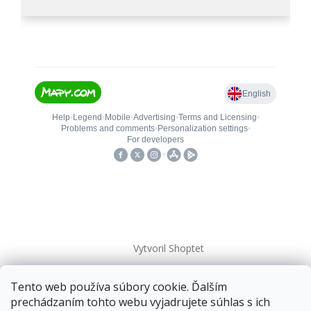
Vytvoril Shoptet
Tento web používa súbory cookie. Ďalším
Copyright 2026
kovanieplus
. Všetky práva vyhradené.
prechádzaním tohto webu vyjadrujete súhlas s ich