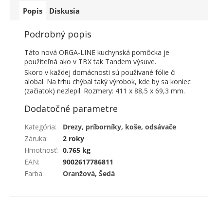
Popis
Diskusia
Podrobný popis
Táto nová ORGA-LINE kuchynská pomôcka je
použiteľná ako v TBX tak Tandem výsuve.
Skoro v každej domácnosti sú používané fólie či
alobal. Na trhu chýbal taký výrobok, kde by sa koniec
(začiatok) nezlepil. Rozmery: 411 x 88,5 x 69,3 mm.
Dodatočné parametre
Kategória
:
Drezy, príborníky, koše, odsávače
Záruka
:
2 roky
Hmotnosť
:
0.765 kg
EAN
:
9002617786811
Farba
:
Oranžová
,
Šedá
ZÁPÄTIE