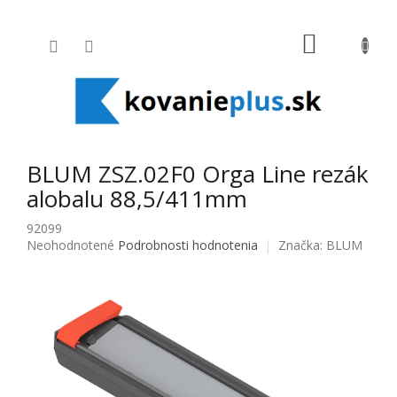
Prejsť na obsah
NÁKUPNÝ
BLUM ZSZ.02F0 Orga Line rezák
alobalu 88,5/411mm
92099
Priemerné hodnotenie produktu je 0,0 z 5 hviezdičiek.
Neohodnotené
Podrobnosti hodnotenia
Značka:
BLUM