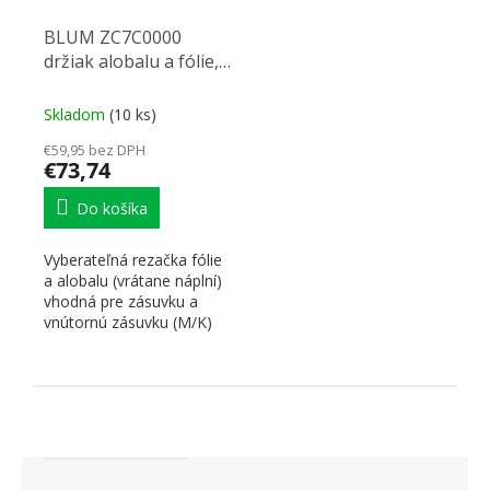
BLUM ZC7C0000
držiak alobalu a fólie, s
foliou
Skladom
(10 ks)
€59,95 bez DPH
€73,74
Do košíka
Vyberateľná rezačka fólie
a alobalu (vrátane náplní)
vhodná pre zásuvku a
vnútornú zásuvku (M/K)
Legrabox. Možno...